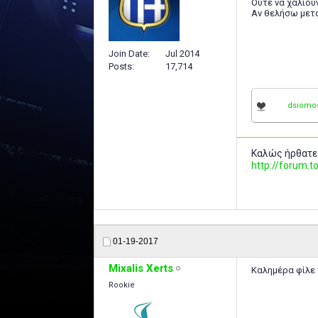
Ούτε να χαλιούν
Αν θελήσω μετά
Join Date
Jul 2014
Posts
17,714
dsiomo
Καλώς ήρθατε
http://forum
01-19-2017
Mixalis Xerts
Καλημέρα φίλε ν
Rookie