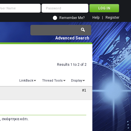
Help
Register
Remember Me?
Advanced Search
Results 1 to 2 of 2
LinkBack
Thread Tools
Display
#1
, σκέφτηκα κάτι.