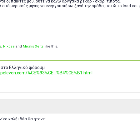
τε οι παίκτες μου, ούτε να κάνω αρνητικά ρεκόρ - σκορ, τίποτα.
 από μερικούς μήνες να ενεργοποιήσω ξανά την ομάδα, πατώ το load και 
s
,
Nikose
and
Mixalis Xerts
like this.
 στο Ελληνικό φόρουμ
.topeleven.com/%CE%93%CE...%B4%CE%B1.html
ίκο καλή ιδέα θα ήτανε!!