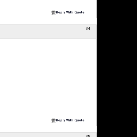
Reply With Quote
#4
Reply With Quote
#5