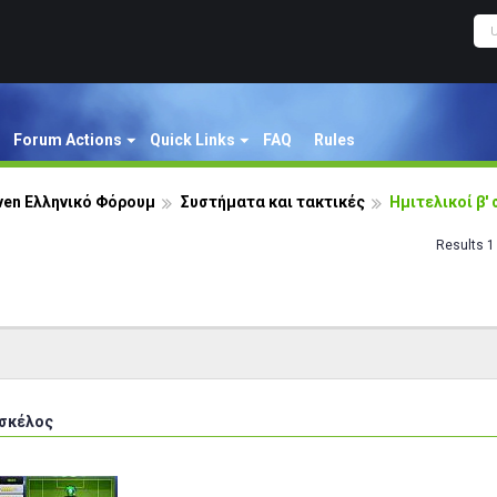
Forum Actions
Quick Links
FAQ
Rules
ven Ελληνικό Φόρουμ
Συστήματα και τακτικές
Ημιτελικοί β'
Results 1 
 σκέλος