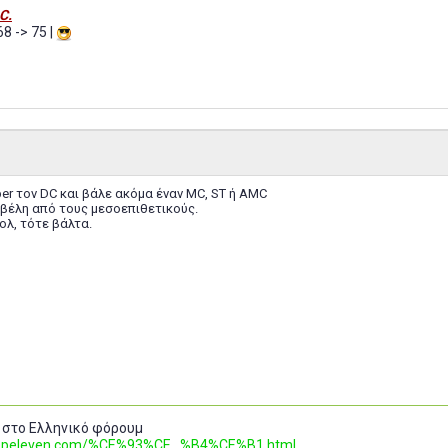
C.
68 -> 75 |
er τον DC και βάλε ακόμα έναν MC, ST ή AMC
βέλη από τους μεσοεπιθετικούς.
ολ, τότε βάλτα.
 στο Ελληνικό φόρουμ
.topeleven.com/%CE%93%CE...%B4%CE%B1.html