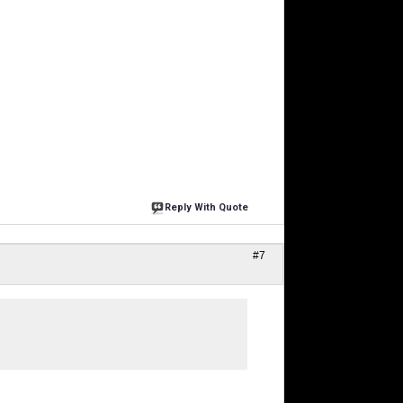
Reply With Quote
#7