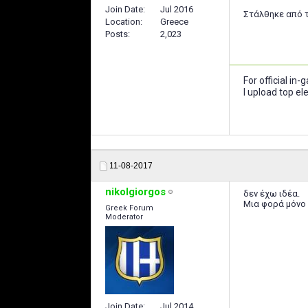
Join Date
Jul 2016
Στάλθηκε από τ
Location
Greece
Posts
2,023
For official in
I upload top e
11-08-2017
nikolgiorgos
δεν έχω ιδέα.
Μια φορά μόνο 
Greek Forum
Moderator
Join Date
Jul 2014