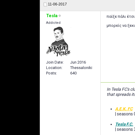
11-06-2017
Tesla
παίξε πάλι έτσ
Addicted
μπορείς να ξεκι
Join Date
Jun 2016
Location
Thessaloniki
Posts
640
In Tesla FC's cl
that spreads it
A.E.K. FC
| seasons 
Tesla F.C.
| seasons 