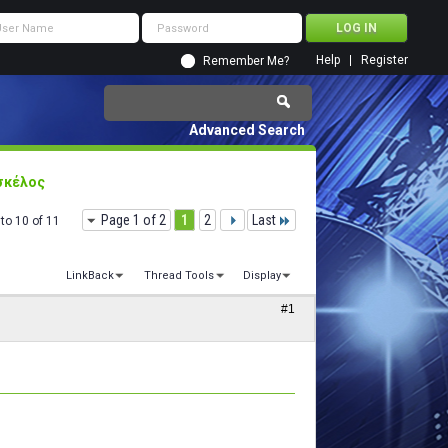
Help
Register
Remember Me?
Advanced Search
 σκέλος
Page 1 of 2
1
2
Last
to 10 of 11
LinkBack
Thread Tools
Display
#1