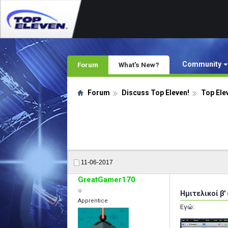
Community
Forum
What's New?
Forum
Discuss Top Eleven!
Top Ele
11-06-2017
GreatGamer170
Ημιτελικοί β'
Apprentice
Εγώ: