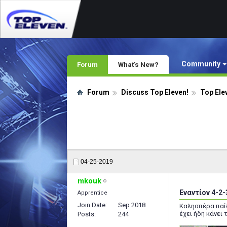
Community
Forum
What's New?
Forum
Discuss Top Eleven!
Top Ele
04-25-2019
mkouk
Εναντίον 4-2-
Apprentice
Join Date
Sep 2018
Καλησπέρα παίδ
έχει ήδη κάνει
Posts
244