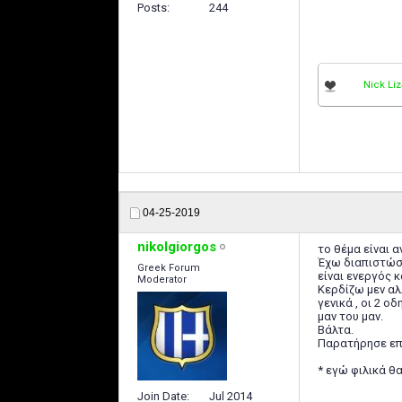
Posts
244
Nick Li
04-25-2019
nikolgiorgos
το θέμα είναι 
Έχω διαπιστώσε
Greek Forum
είναι ενεργός κ
Moderator
Κερδίζω μεν αλ
γενικά , οι 2 
μαν του μαν.
Βάλτα.
Παρατήρησε επί
* εγώ φιλικά θα
Join Date
Jul 2014