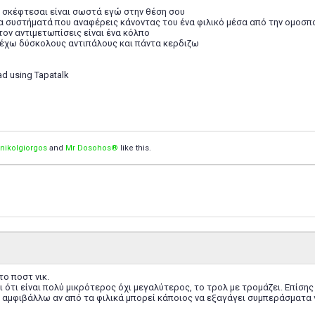
 σκέφτεσαι είναι σωστά εγώ στην θέση σου
 συστήματά που αναφέρεις κάνοντας του ένα φιλικό μέσα από την ομοσπον
τον αντιμετωπίσεις είναι ένα κόλπο
 έχω δύσκολους αντιπάλους και πάντα κερδιζω
ad using Tapatalk
nikolgiorgos
and
Mr Dosohos®
like this.
το ποστ νικ.
αι ότι είναι πολύ μικρότερος όχι μεγαλύτερος, το τρολ με τρομάζει. Επίσ
ι αμφιβάλλω αν από τα φιλικά μπορεί κάποιος να εξαγάγει συμπεράσματα 