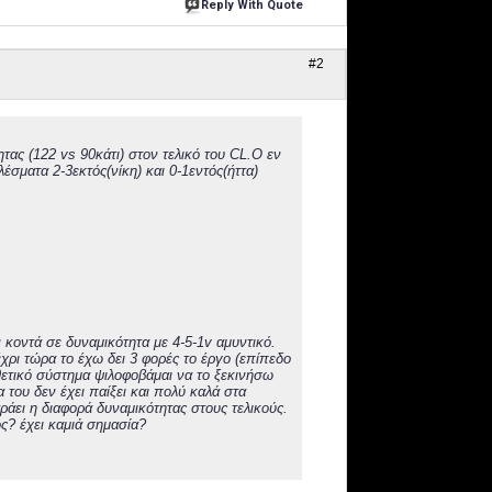
Reply With Quote
#2
ς (122 vs 90κάτι) στον τελικό του CL.Ο εν
έσματα 2-3εκτός(νίκη) και 0-1εντός(ήττα)
κοντά σε δυναμικότητα με 4-5-1v αμυντικό.
μέχρι τώρα το έχω δει 3 φορές το έργο (επίπεδο
ιθετικό σύστημα ψιλοφοβάμαι να το ξεκινήσω
α του δεν έχει παίξει και πολύ καλά στα
τράει η διαφορά δυναμικότητας στους τελικούς.
? έχει καμιά σημασία?