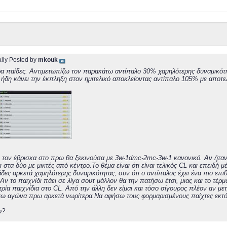
ally Posted by
mkouk
 παίδες. Αντιμετωπίζω τον παρακάτω αντίπαλο 30% χαμηλότερης δυναμικότητα
 ήδη κάνει την έκπληξη στον ημιτελικό αποκλείοντας αντίπαλο 105% με αποτελ
 τον έβρισκα στο πρω θα ξεκινούσα με 3w-1dmc-2mc-3w-1 κανονικό. Αν ήταν 
ι στα δύο με μικτές από κέντρο.Το θέμα είναι ότι είναι τελικός CL και επειδή 
άδες αρκετά χαμηλότερης δυναμικότητας, συν ότι ο αντίπαλος έχει ένα πιο επ
 Αν το παιχνίδι πάει σε λίγα σουτ μάλλον θα την πατήσω έτσι, μιας και το τέρμ
 τρία παιχνίδια στο CL. Από την άλλη δεν είμαι και τόσο σίγουρος πλέον αν με
ω αγώνα πρω αρκετά νωρίτερα.Να αφήσω τους φορμαρισμένους παίχτες εκτός
p?