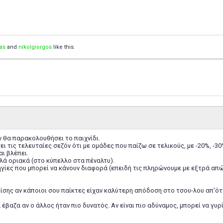
zas
and
nikolgiorgos
like this.
αν θα παρακολουθήσει το παιχνίδι.
ι τις τελευταίες σεζόν ότι με ομάδες που παίζω σε τελικούς, με -20%, -3
αι βλέπει.
λά οριακά (στο κύπελλο στα πέναλτυ).
οδηγίες που μπορεί να κάνουν διαφορά (επειδή τις πληρώνουμε με εξτρά απώ
σης αν κάποιοι σου παίκτες είχαν καλύτερη απόδοση στο τσου-λου απ'ότι
 έβαζα αν ο άλλος ήταν πιο δυνατός. Αν είναι πιο αδύναμος, μπορεί να γυ