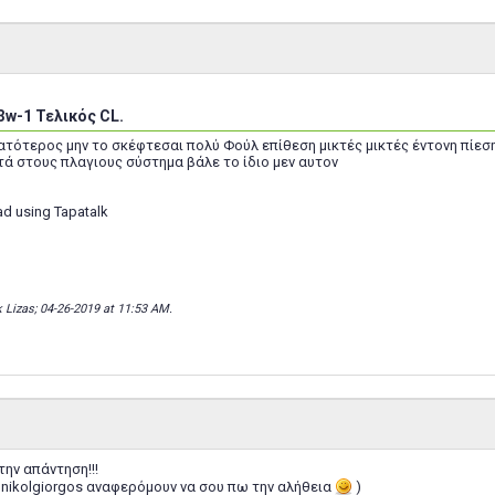
3w-1 Τελικός CL.
ατότερος μην το σκέφτεσαι πολύ Φούλ επίθεση μικτές μικτές έντονη πίεση
ά στους πλαγιους σύστημα βάλε το ίδιο μεν αυτον
ad using Tapatalk
k Lizas; 04-26-2019 at
11:53 AM
.
την απάντηση!!!
ν nikolgiorgos αναφερόμουν να σου πω την αλήθεια
)