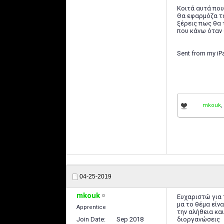
Κοιτά αυτά που
Θα εφαρμόζα τα
ξέρεις πως θα 
που κάνω όταν
Sent from my iP
mkouk
,
04-25-2019
mkouk
Ευχαριστώ για 
μα το θέμα είν
Apprentice
την αλήθεια κα
Join Date
Sep 2018
διοργανώσεις