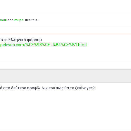
kouk
and
milpol
like this.
 στο Ελληνικό φόρουμ
.topeleven.com/%CE%93%CE...%B4%CE%B1.html
ά από δεύτερο προφίλ. Νικ εσύ πώς θα το ξεκίναγες?