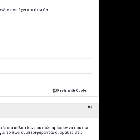
δία που έχει και έτσι θα
Reply With Quote
#3
ης τέτοια κόλπα δεν μου πολυαρέσουν να σου πω
για το πως συμπεριφέρονται οι ομάδες στις