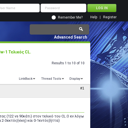
Help
Register
Remember Me?
Advanced Search
3w-1 Τελικός CL.
Results 1 to 10 of 10
LinkBack
Thread Tools
Display
#1
 (122 vs 90κάτι) στον τελικό του CL.Ο εν λόγω
2-3εκτός(νίκη) και 0-1εντός(ήττα)