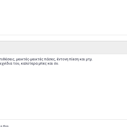
ιθέσεις, μεικτές-μεικτές πάσες, έντονη πίεση και μτμ.
ιχνίδια του, καλύτερα μπες και συ.
s this.