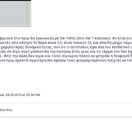
έβρισκα στο πρω θα ξεκινούσα με 3w-1dmc-2mc-3w-1 κανονικό. Αν ήταν κον
μικτές από κέντρο.Το θέμα είναι ότι είναι τελικός CL και επειδή μέχρι τώρ
χαμηλότερης δυναμικότητας, συν ότι ο αντίπαλος έχει ένα πιο επιθετικό
πάει σε λίγα σουτ μάλλον θα την πατήσω έτσι, μιας και το τέρμα του δεν έ
CL. Από την άλλη δεν είμαι και τόσο σίγουρος πλέον αν μετράει η διαφορά
ώνα πρω αρκετά νωρίτερα.Να αφήσω τους φορμαρισμένους παίχτες εκτός?
uk; 04-25-2019 at
05:50 PM
.
ikes this.