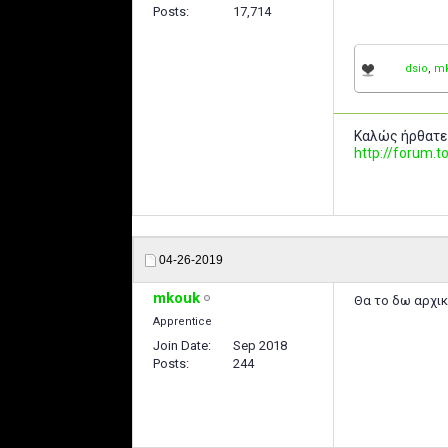
Posts
17,714
dsio
,
m
Καλώς ήρθατε
http://forum
04-26-2019
mkouk
Θα το δω αρχικ
Apprentice
Join Date
Sep 2018
Posts
244