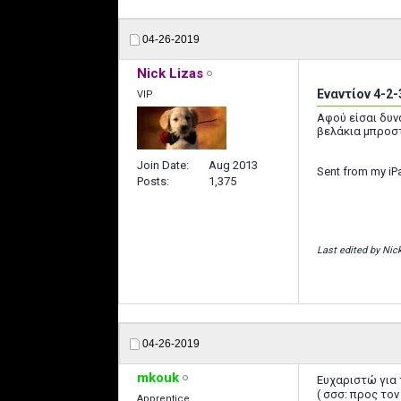
04-26-2019
Nick Lizas
Εναντίον 4-2-
VIP
Αφού είσαι δυν
βελάκια μπροστ
Join Date
Aug 2013
Sent from my iP
Posts
1,375
Last edited by Nic
04-26-2019
mkouk
Ευχαριστώ για 
( σσσ: προς το
Apprentice