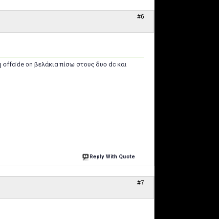
#6
 offcide on βελάκια πίσω στους δυo dc και
Reply With Quote
#7