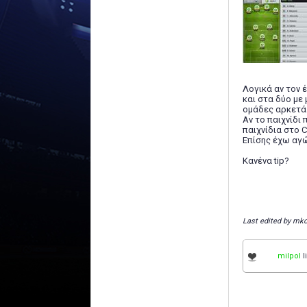
Λογικά αν τον 
και στα δύο με 
ομάδες αρκετά 
Αν το παιχνίδι 
παιχνίδια στο 
Επίσης έχω αγ
Κανένα tip?
Last edited by mko
milpol
l