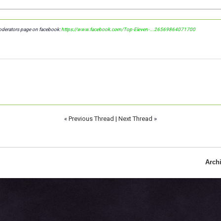
oderators page on facebook:
https://www.facebook.com/Top-Eleven-...26569864071700
«
Previous Thread
|
Next Thread
»
Arch