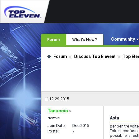
Community
Forum
What's New?
Forum
Discuss Top Eleven!
Top Ele
12-29-2015
Tanuccio
Asta
Newbie
Join Date
Dec 2015
per ben tre volt
Token :confuso: 
Posts
7
possibile la res