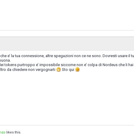
he e’ la tua connessione, altre spegazioni non ce ne sono. Dovresti usare il t
buona.
dei tokens purtroppo e’ impossibile siccome non e’ colpa di Nordeus che li hai 
ltro da chiedere non vergognarti
Sto qui
nzo
likes this.