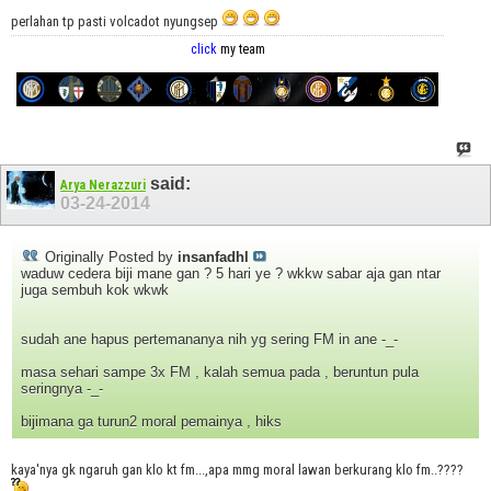
perlahan tp pasti volcadot nyungsep
click
my team
said:
Arya Nerazzuri
03-24-2014
Originally Posted by
insanfadhl
waduw cedera biji mane gan ? 5 hari ye ? wkkw sabar aja gan ntar
juga sembuh kok wkwk
sudah ane hapus pertemananya nih yg sering FM in ane -_-
masa sehari sampe 3x FM , kalah semua pada , beruntun pula
seringnya -_-
bijimana ga turun2 moral pemainya , hiks
kaya'nya gk ngaruh gan klo kt fm...,apa mmg moral lawan berkurang klo fm..????