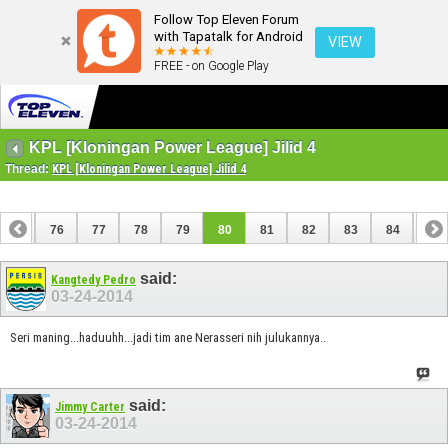
Follow Top Eleven Forum
with Tapatalk for Android
VIEW
FREE - on Google Play
KPL [Kloningan Power League] Jilid 4
Thread:
KPL [Kloningan Power League] Jilid 4
75
76
77
78
79
80
81
82
83
84
85
95
96
said:
Kangtedy Pedro
03-24-2014
Seri maning...haduuhh...jadi tim ane Nerasseri nih julukannya..
said:
Jimmy Carter
03-24-2014