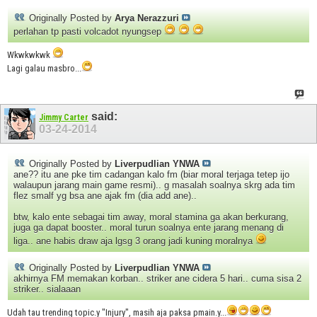
Originally Posted by
Arya Nerazzuri
perlahan tp pasti volcadot nyungsep
Wkwkwkwk
Lagi galau masbro...
said:
Jimmy Carter
03-24-2014
Originally Posted by
Liverpudlian YNWA
ane?? itu ane pke tim cadangan kalo fm (biar moral terjaga tetep ijo
walaupun jarang main game resmi).. g masalah soalnya skrg ada tim
flez smalf yg bsa ane ajak fm (dia add ane)..
btw, kalo ente sebagai tim away, moral stamina ga akan berkurang,
juga ga dapat booster.. moral turun soalnya ente jarang menang di
liga.. ane habis draw aja lgsg 3 orang jadi kuning moralnya
Originally Posted by
Liverpudlian YNWA
akhirnya FM memakan korban.. striker ane cidera 5 hari.. cuma sisa 2
striker.. sialaaan
Udah tau trending topic.y "Injury", masih aja paksa pmain.y...