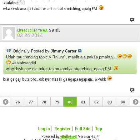
#salahsendiri
wkwkkwk ane aja takut tekan tombol stretching, apalg FM..
said:
Liverpudlian YNWA
03-24-2014
Originally Posted by
Jimmy Carter
Udah tau trending topic.y "Injury", masih aja paksa pmain.y...
#salahsendiri
wkwkkwk ane aja takut tekan tombol stretching, apalg FM..
biar ga gaji buta bro.. dibayar masak ga ngapa ngapain.. wkwkk
75
76
77
78
79
80
81
82
83
84
85
95
96
Log in
Register
Full Site
Top
Powered by
vBulletin®
Version 4.2.4