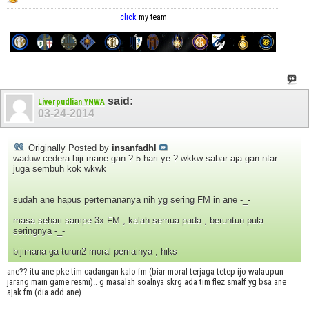
click
my team
said:
Liverpudlian YNWA
03-24-2014
Originally Posted by
insanfadhl
waduw cedera biji mane gan ? 5 hari ye ? wkkw sabar aja gan ntar
juga sembuh kok wkwk
sudah ane hapus pertemananya nih yg sering FM in ane -_-
masa sehari sampe 3x FM , kalah semua pada , beruntun pula
seringnya -_-
bijimana ga turun2 moral pemainya , hiks
ane?? itu ane pke tim cadangan kalo fm (biar moral terjaga tetep ijo walaupun
jarang main game resmi).. g masalah soalnya skrg ada tim flez smalf yg bsa ane
ajak fm (dia add ane)..