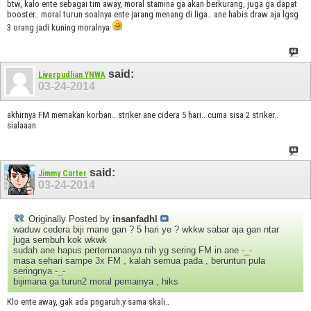
btw, kalo ente sebagai tim away, moral stamina ga akan berkurang, juga ga dapat
booster.. moral turun soalnya ente jarang menang di liga.. ane habis draw aja lgsg
3 orang jadi kuning moralnya
said:
Liverpudlian YNWA
03-24-2014
akhirnya FM memakan korban.. striker ane cidera 5 hari.. cuma sisa 2 striker..
sialaaan
said:
Jimmy Carter
03-24-2014
Originally Posted by
insanfadhl
waduw cedera biji mane gan ? 5 hari ye ? wkkw sabar aja gan ntar
juga sembuh kok wkwk
sudah ane hapus pertemananya nih yg sering FM in ane -_-
masa sehari sampe 3x FM , kalah semua pada , beruntun pula
seringnya -_-
bijimana ga turun2 moral pemainya , hiks
Klo ente away, gak ada pngaruh.y sama skali..