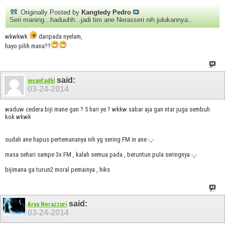
Originally Posted by
Kangtedy Pedro
Seri maning...haduuhh...jadi tim ane Nerasseri nih julukannya..
wkwkwk
daripada nyelam,
hayo pilih mana??
said:
insanfadhl
03-24-2014
waduw cedera biji mane gan ? 5 hari ye ? wkkw sabar aja gan ntar juga sembuh
kok wkwk
sudah ane hapus pertemananya nih yg sering FM in ane -_-
masa sehari sampe 3x FM , kalah semua pada , beruntun pula seringnya -_-
bijimana ga turun2 moral pemainya , hiks
said:
Arya Nerazzuri
03-24-2014