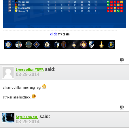
click
my team
said:
Liverpudlian YNWA
03-29-2014
alhamdulillah menang lagi
striker ane hattrick
said:
Arya Nerazzuri
03-29-2014