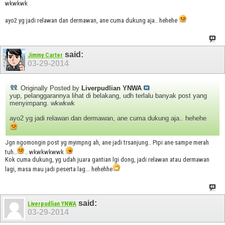
wkwkwk
ayo2 yg jadi relawan dan dermawan, ane cuma dukung aja.. hehehe
said:
Jimmy Carter
03-29-2014
Originally Posted by
Liverpudlian YNWA
yup, pelanggarannya lihat di belakang, udh terlalu banyak post yang
menyimpang. wkwkwk
ayo2 yg jadi relawan dan dermawan, ane cuma dukung aja.. hehehe
Jgn ngomongin post yg myimpng ah, ane jadi trsanjung.. Pipi ane sampe merah
tuh..
.. wkwkwkwwk
Kok cuma dukung, yg udah juara gantian lgi dong, jadi relawan atau dermawan
lagi, masa mau jadi peserta lag... hehehhe
said:
Liverpudlian YNWA
03-29-2014