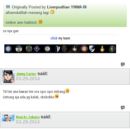
Originally Posted by
Liverpudlian YNWA
alhamdulillah menang lagi
striker ane hattrick
ss nya gan
click
my team
said:
Jimmy Carter
03-29-2014
Td tim ane lawan tim ora opo opo imbang
Untung aja ada yg kalah, ckckckkc
said:
Roni Az Zubairy
03-29-2014