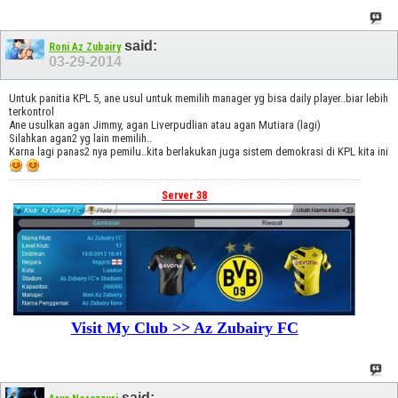
said:
Roni Az Zubairy
03-29-2014
Untuk panitia KPL 5, ane usul untuk memilih manager yg bisa daily player..biar lebih
terkontrol
Ane usulkan agan Jimmy, agan Liverpudlian atau agan Mutiara (lagi)
Silahkan agan2 yg lain memilih..
Karna lagi panas2 nya pemilu..kita berlakukan juga sistem demokrasi di KPL kita ini
Server 38
Visit My Club >> Az Zubairy FC
said: