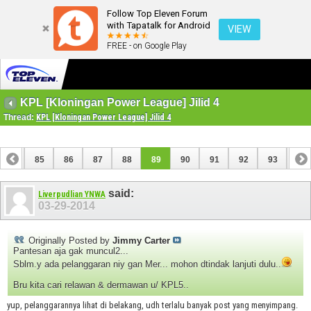
Follow Top Eleven Forum
with Tapatalk for Android
VIEW
FREE - on Google Play
KPL [Kloningan Power League] Jilid 4
Thread:
KPL [Kloningan Power League] Jilid 4
84
85
86
87
88
89
90
91
92
93
94
said:
Liverpudlian YNWA
03-29-2014
Originally Posted by
Jimmy Carter
Pantesan aja gak muncul2...
Sblm.y ada pelanggaran niy gan Mer... mohon dtindak lanjuti dulu..
Bru kita cari relawan & dermawan u/ KPL5..
yup, pelanggarannya lihat di belakang, udh terlalu banyak post yang menyimpang.