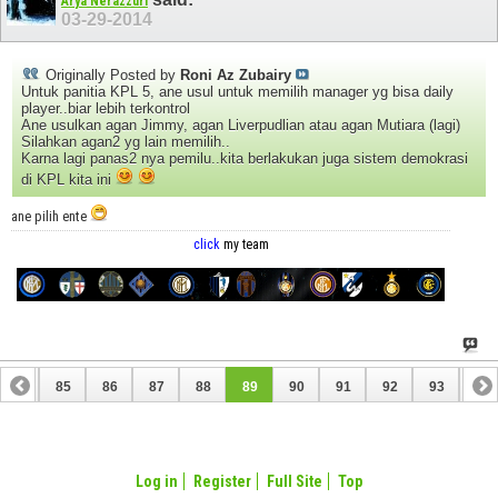
Arya Nerazzuri
03-29-2014
Originally Posted by
Roni Az Zubairy
Untuk panitia KPL 5, ane usul untuk memilih manager yg bisa daily
player..biar lebih terkontrol
Ane usulkan agan Jimmy, agan Liverpudlian atau agan Mutiara (lagi)
Silahkan agan2 yg lain memilih..
Karna lagi panas2 nya pemilu..kita berlakukan juga sistem demokrasi
di KPL kita ini
ane pilih ente
click
my team
84
85
86
87
88
89
90
91
92
93
94
Log in
Register
Full Site
Top