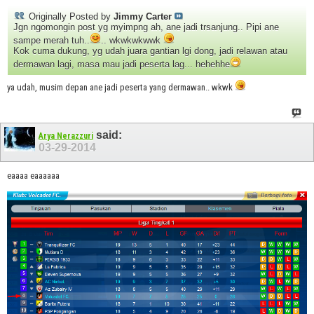
Originally Posted by
Jimmy Carter
Jgn ngomongin post yg myimpng ah, ane jadi trsanjung.. Pipi ane
sampe merah tuh..
.. wkwkwkwwk
Kok cuma dukung, yg udah juara gantian lgi dong, jadi relawan atau
dermawan lagi, masa mau jadi peserta lag... hehehhe
ya udah, musim depan ane jadi peserta yang dermawan.. wkwk
said:
Arya Nerazzuri
03-29-2014
eaaaa eaaaaaa