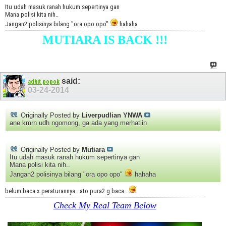
Itu udah masuk ranah hukum sepertinya gan
Mana polisi kita nih..
Jangan2 polisinya bilang "ora opo opo"
hahaha
MUTIARA IS BACK !!!
said:
adhit popok
03-24-2014
Originally Posted by
Liverpudlian YNWA
ane kmrn udh ngomong, ga ada yang merhatiin
Originally Posted by
Mutiara
Itu udah masuk ranah hukum sepertinya gan
Mana polisi kita nih..
Jangan2 polisinya bilang "ora opo opo"
hahaha
belum baca x peraturannya...ato pura2 g baca...
Check My Real Team Below