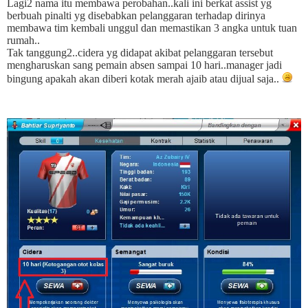
Lagi2 nama itu membawa perobahan..kali ini berkat assist yg
berbuah pinalti yg disebabkan pelanggaran terhadap dirinya
membawa tim kembali unggul dan memastikan 3 angka untuk tuan
rumah..
Tak tanggung2..cidera yg didapat akibat pelanggaran tersebut
mengharuskan sang pemain absen sampai 10 hari..manager jadi
bingung apakah akan diberi kotak merah ajaib atau dijual saja..