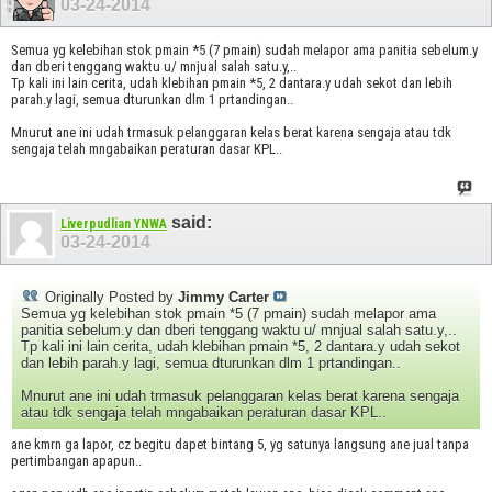
03-24-2014
Semua yg kelebihan stok pmain *5 (7 pmain) sudah melapor ama panitia sebelum.y
dan dberi tenggang waktu u/ mnjual salah satu.y,..
Tp kali ini lain cerita, udah klebihan pmain *5, 2 dantara.y udah sekot dan lebih
parah.y lagi, semua dturunkan dlm 1 prtandingan..
Mnurut ane ini udah trmasuk pelanggaran kelas berat karena sengaja atau tdk
sengaja telah mngabaikan peraturan dasar KPL..
said:
Liverpudlian YNWA
03-24-2014
Originally Posted by
Jimmy Carter
Semua yg kelebihan stok pmain *5 (7 pmain) sudah melapor ama
panitia sebelum.y dan dberi tenggang waktu u/ mnjual salah satu.y,..
Tp kali ini lain cerita, udah klebihan pmain *5, 2 dantara.y udah sekot
dan lebih parah.y lagi, semua dturunkan dlm 1 prtandingan..
Mnurut ane ini udah trmasuk pelanggaran kelas berat karena sengaja
atau tdk sengaja telah mngabaikan peraturan dasar KPL..
ane kmrn ga lapor, cz begitu dapet bintang 5, yg satunya langsung ane jual tanpa
pertimbangan apapun..