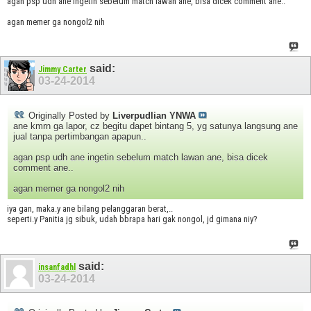
agan psp udh ane ingetin sebelum match lawan ane, bisa dicek comment ane..
agan memer ga nongol2 nih
said:
Jimmy Carter
03-24-2014
Originally Posted by
Liverpudlian YNWA
ane kmrn ga lapor, cz begitu dapet bintang 5, yg satunya langsung ane
jual tanpa pertimbangan apapun..
agan psp udh ane ingetin sebelum match lawan ane, bisa dicek
comment ane..
agan memer ga nongol2 nih
iya gan, maka.y ane bilang pelanggaran berat,..
seperti.y Panitia jg sibuk, udah bbrapa hari gak nongol, jd gimana niy?
said:
insanfadhl
03-24-2014