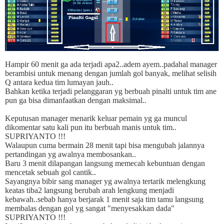
Hampir 60 menit ga ada terjadi apa2..adem ayem..padahal manager
berambisi untuk menang dengan jumlah gol banyak, melihat selisih
Q antara kedua tim lumayan jauh..
Bahkan ketika terjadi pelanggaran yg berbuah pinalti untuk tim ane
pun ga bisa dimanfaatkan dengan maksimal..
Keputusan manager menarik keluar pemain yg ga muncul
dikomentar satu kali pun itu berbuah manis untuk tim..
SUPRIYANTO !!!
Walaupun cuma bermain 28 menit tapi bisa mengubah jalannya
pertandingan yg awalnya membosankan..
Baru 3 menit dilapangan langsung memecah kebuntuan dengan
mencetak sebuah gol cantik..
Sayangnya bibir sang manager yg awalnya tertarik melengkung
keatas tiba2 langsung berubah arah lengkung menjadi
kebawah..sebab hanya berjarak 1 menit saja tim tamu langsung
membalas dengan gol yg sangat "menyesakkan dada"
SUPRIYANTO !!!