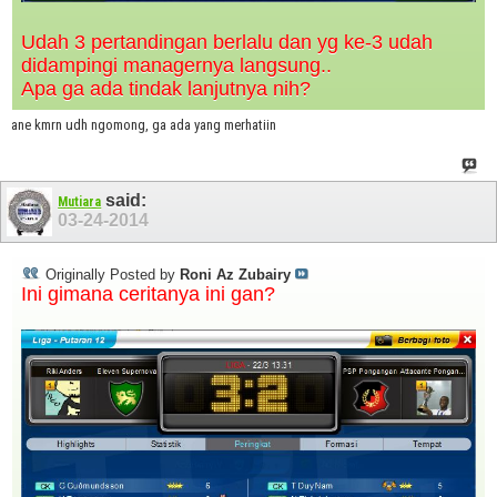
Udah 3 pertandingan berlalu dan yg ke-3 udah
didampingi managernya langsung..
Apa ga ada tindak lanjutnya nih?
ane kmrn udh ngomong, ga ada yang merhatiin
said:
Mutiara
03-24-2014
Originally Posted by
Roni Az Zubairy
Ini gimana ceritanya ini gan?