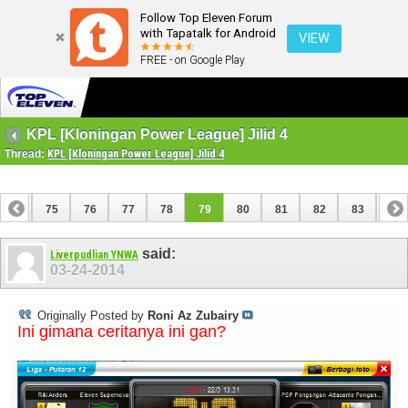
Follow Top Eleven Forum
with Tapatalk for Android
VIEW
FREE - on Google Play
KPL [Kloningan Power League] Jilid 4
Thread:
KPL [Kloningan Power League] Jilid 4
74
75
76
77
78
79
80
81
82
83
84
94
95
said:
Liverpudlian YNWA
03-24-2014
Originally Posted by
Roni Az Zubairy
Ini gimana ceritanya ini gan?