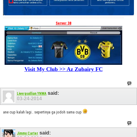
Server 38
Visit My Club >> Az Zubairy FC
said:
Liverpudlian YNWA
03-24-2014
ane cup kalah lagi.. sepertinya ga jodoh sama cup
said:
Jimmy Carter