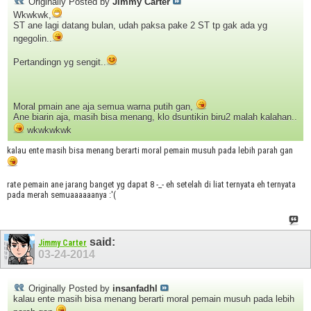
Originally Posted by
Jimmy Carter
Wkwkwk,
ST ane lagi datang bulan, udah paksa pake 2 ST tp gak ada yg
ngegolin..
Pertandingn yg sengit..
Moral pmain ane aja semua warna putih gan,
Ane biarin aja, masih bisa menang, klo dsuntikin biru2 malah kalahan..
wkwkwkwk
kalau ente masih bisa menang berarti moral pemain musuh pada lebih parah gan
rate pemain ane jarang banget yg dapat 8 -_- eh setelah di liat ternyata eh ternyata
pada merah semuaaaaaanya :'(
said:
Jimmy Carter
03-24-2014
Originally Posted by
insanfadhl
kalau ente masih bisa menang berarti moral pemain musuh pada lebih