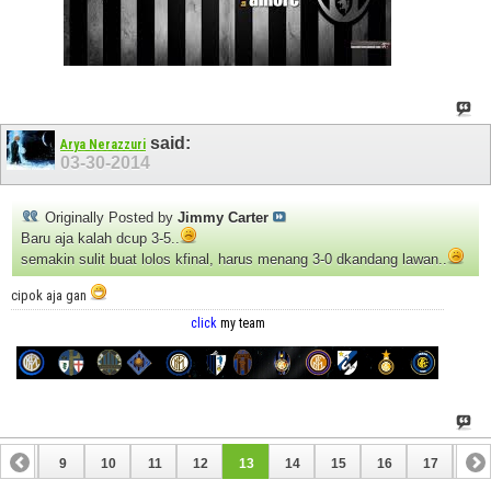
said:
Arya Nerazzuri
03-30-2014
Originally Posted by
Jimmy Carter
Baru aja kalah dcup 3-5..
semakin sulit buat lolos kfinal, harus menang 3-0 dkandang lawan..
cipok aja gan
click
my team
8
9
10
11
12
13
14
15
16
17
18