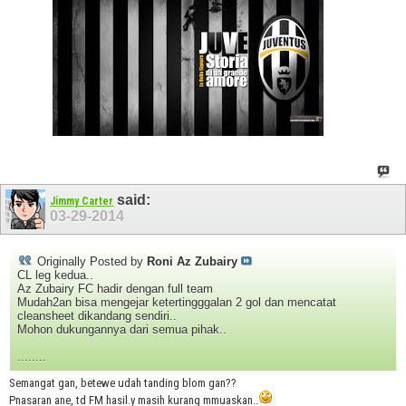
said:
Jimmy Carter
03-29-2014
Originally Posted by
Roni Az Zubairy
CL leg kedua..
Az Zubairy FC hadir dengan full team
Mudah2an bisa mengejar ketertingggalan 2 gol dan mencatat
cleansheet dikandang sendiri..
Mohon dukungannya dari semua pihak..
........
Semangat gan, betewe udah tanding blom gan??
Pnasaran ane, td FM hasil.y masih kurang mmuaskan..