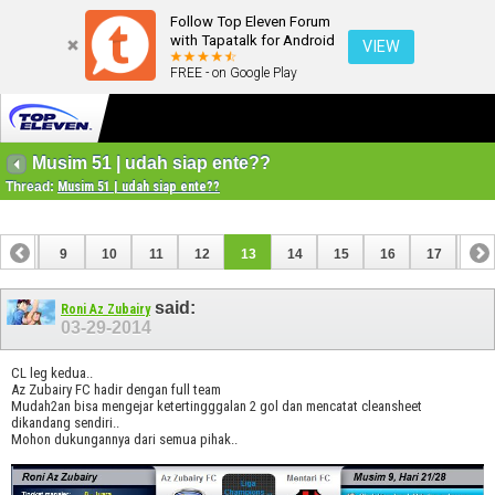
Follow Top Eleven Forum
with Tapatalk for Android
VIEW
FREE - on Google Play
Musim 51 | udah siap ente??
Thread:
Musim 51 | udah siap ente??
8
9
10
11
12
13
14
15
16
17
18
said:
Roni Az Zubairy
03-29-2014
CL leg kedua..
Az Zubairy FC hadir dengan full team
Mudah2an bisa mengejar ketertingggalan 2 gol dan mencatat cleansheet
dikandang sendiri..
Mohon dukungannya dari semua pihak..