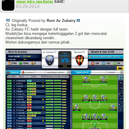
said:
Januar Indra Jaya Rustan
03-29-2014
Originally Posted by
Roni Az Zubairy
CL leg kedua..
Az Zubairy FC hadir dengan full team
Mudah2an bisa mengejar ketertingggalan 2 gol dan mencatat
cleansheet dikandang sendiri..
Mohon dukungannya dari semua pihak..