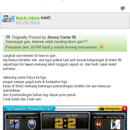
said:
Roni Az Zubairy
03-29-2014
Originally Posted by
Jimmy Carter
Semangat gan, betewe udah tanding blom gan??
Pnasaran ane, td FM hasil.y masih kurang mmuaskan..
Langkah ane terhenti di fase ini gan..
leg kedua berakhir seri..ane lupa jadwal tadi jadi masuk kelapangan di menit 89..
sepertinya tim lawan memang lebih tangguh sejauh ini..dan hadir sejak menit
pertama..
sekarang cuma fokus ke liga..
jangan sampai gagal pula di kompetisi liga..
kalau di lihat2 memang beberapa pertandingan terakhir tim ane menurun
statistiknya..
dari 4 pertandingan belum lagi dapat poin penuh..
2 kali kalah dan 2 kali seri..