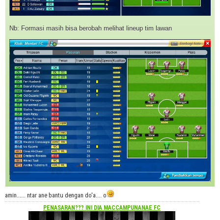
Nb: Formasi masih bisa berobah melihat lineup tim lawan
amin...... ntar ane bantu dengan do'a.... o
PENASARAN??? INI DIA
MACCAMPUNANAE FC