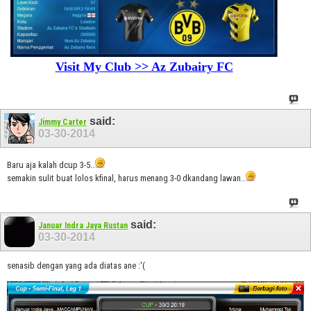
Visit My Club >> Az Zubairy FC
said:
Jimmy Carter
03-30-2014
Baru aja kalah dcup 3-5..
semakin sulit buat lolos kfinal, harus menang 3-0 dkandang lawan..
said:
Januar Indra Jaya Rustan
03-30-2014
senasib dengan yang ada diatas ane :'(