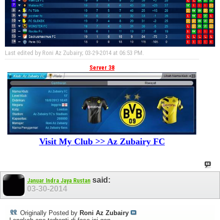
Last edited by Roni Az Zubairy; 03-29-2014 at
06:53 PM
.
Server 38
Visit My Club >> Az Zubairy FC
said:
Januar Indra Jaya Rustan
03-30-2014
Originally Posted by
Roni Az Zubairy