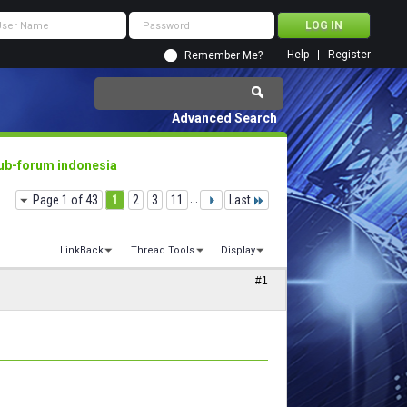
Help
Register
Remember Me?
Advanced Search
ub-forum indonesia
Page 1 of 43
1
2
3
11
...
Last
LinkBack
Thread Tools
Display
#1