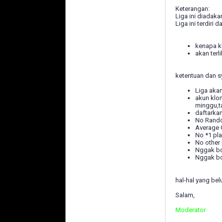
Keterangan:
Liga ini diadak
Liga ini terdiri
kenapa kl
akan terl
ketentuan dan sy
Liga akan
akun klo
minggu,ta
daftarka
No Rando
Average Q
No *1 pla
No other
Nggak bo
Nggak bo
hal-hal yang be
Salam,
Moderator