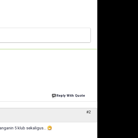
Reply With Quote
#2
nanganin 5 klub sekaligus...