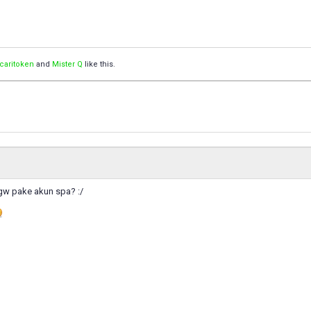
acaritoken
and
Mister Q
like this.
gw pake akun spa? :/