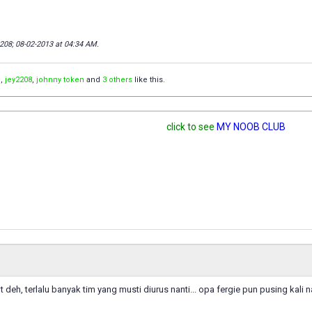
2208; 08-02-2013 at
04:34 AM
.
Q
,
jey2208
,
johnny token
and
3 others
like this.
click to see
MY NOOB CLUB
ut deh, terlalu banyak tim yang musti diurus nanti... opa fergie pun pusing kali 