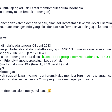
an untuk ajang adu skill antar member sub-forum Indonesia.
 dari dummy (akun fesbuk klonengan).
onengan? karena dengan begitu, akan adil kesetaraan levelnya (level 1 semua
ihat mana manajer indo yang skill dan racikan formasinya paling ajib, karena se
arat:
 dimulai pada tanggal 04-Juni-2013
nengan boleh dibuat dan didaftarkan, tapi JANGAN gunakan akun tersebut unt
nggal 2-juni-2013, jam 12.00 WIB
n akun klonengan anda disini:
https://docs.google.com/spreadsheet/...oSURF
m Friendly (tanpa persetujuan kedua pihak
uality maksimal 19.9 (level 1), 24.9 (level 2), dst
yer
 klonengan
leh support lawannya member forum. Kalau member forum semua, jangan su
leh transfer pemain antara 2 tim yang punya manager yang sama
lum dibahas, akan menyusul nanti