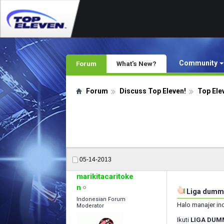
Community
Forum
What's New?
Forum
Discuss Top Eleven!
Top Ele
05-14-2013
marikitacaritoke
n
Liga dummy
Indonesian Forum
Halo manajer in
Moderator
Ikuti
LIGA DUM