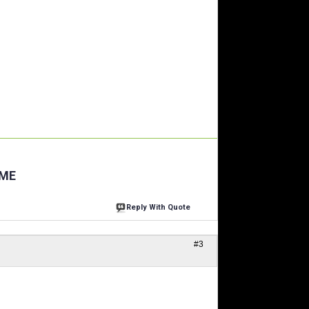
AME
Reply With Quote
#3