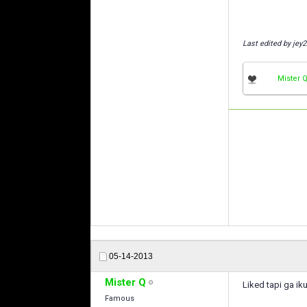
Last edited by jey
Mister 
05-14-2013
Mister Q
Liked tapi ga ik
Famous