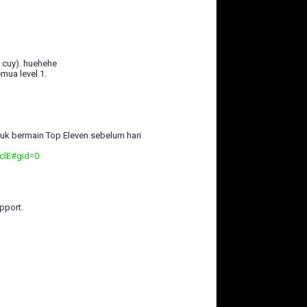
 cuy). huehehe
mua level 1.
uk bermain Top Eleven sebelum hari
clE#gid=0
pport.