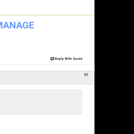
 MANAGE
Reply With Quote
#5