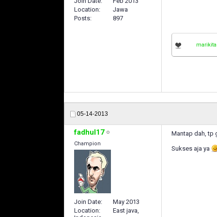
Join Date
Feb 2013
Location
Jawa
Posts
897
marikit
05-14-2013
fadhul17
Mantap dah, tp 
Champion
Sukses aja ya
Join Date
May 2013
Location
East java,