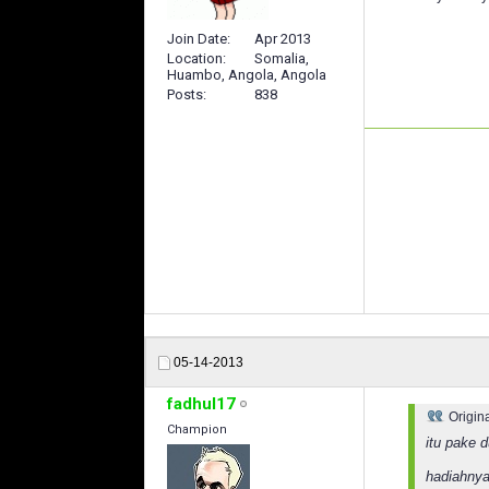
Join Date
Apr 2013
Location
Somalia,
Huambo, Angola, Angola
Posts
838
05-14-2013
fadhul17
Origin
Champion
itu pake 
hadiahny