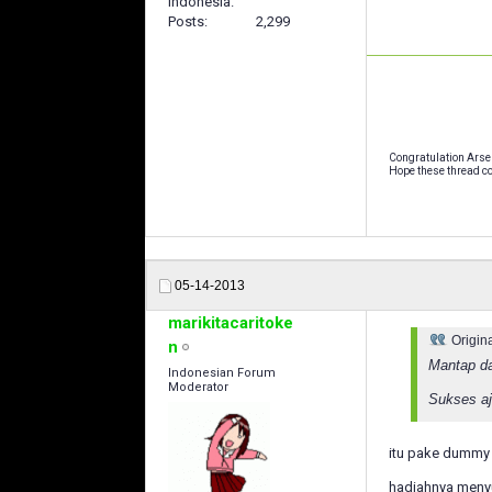
Indonesia.
Posts
2,299
Congratulation Arse
Hope these thread co
05-14-2013
marikitacaritoke
Origin
n
Mantap da
Indonesian Forum
Moderator
Sukses a
itu pake dummy b
hadiahnya meny