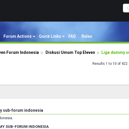
Forum Actions
Quick Links
FAQ
Rules
ven Forum Indonesia
Diskusi Umum Top Eleven
Liga dummy s
Results 1 to 10 of 422
 sub-forum indonesia
donesia.
MY SUB-FORUM INDONESIA
.