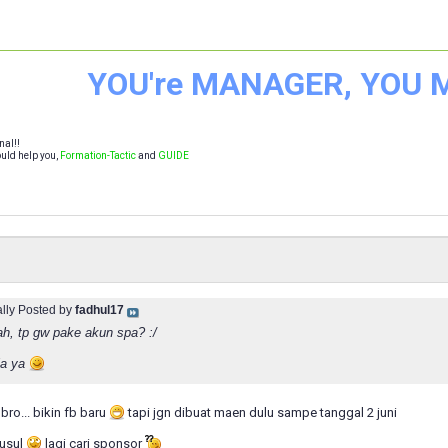
YOU're MANAGER, YOU
nal!!
uld help you,
Formation-Tactic
and
GUIDE
ally Posted by
fadhul17
h, tp gw pake akun spa? :/
ja ya
ro... bikin fb baru
tapi jgn dibuat maen dulu sampe tanggal 2 juni
usul
lagi cari sponsor