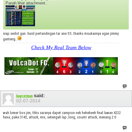
Panah lihat attachment..
siap sedot gan. hasil pertandingan tar ane SS..thanks msukannya agan jimmy
ganteng..
Check My Real Team Below
said:
kupretman
02-07-2014
wah bener bos jim, thks saranya dapet campion neh heheheeh final lawan 4222
hexa, pake 3142, attack, mix, setengah lap ,long, countr attack, menang 2:0