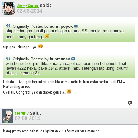
said:
Jimmy Carter
02-08-2014
Originally Posted by
adhit popok
siap sedot gan. hasil pertandingan tar ane SS..thanks msukannya
agan jimmy ganteng..
Sip gan.. dtunggu ya..
Originally Posted by
kupretman
wah bener bos jim, thks saranya dapet campion neh heheheeh final
lawan 4222 hexa, pake 3142, attack, mix, setengah lap ,long, countr
attack, menang 2:0
Hahaha... Ane gak berani saranin klo ane sendiri belum coba berkali-kali FM &
Pertandingan resmi..
Overall, Congrats ya dah dapet gelas.y..
said:
fadhul17
02-08-2014
bang jimmy emg hebat, ga kpikiran kl tu formasi bisa menang.