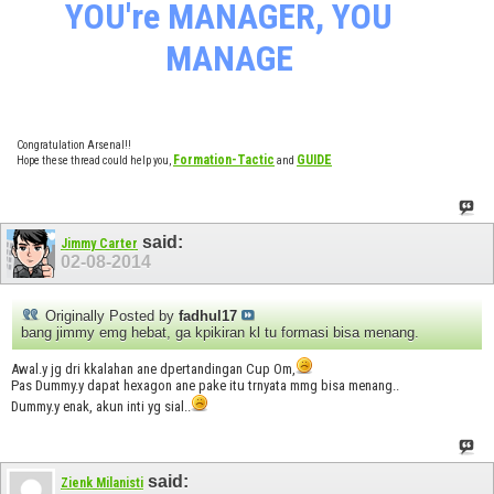
YOU're MANAGER, YOU
MANAGE
Congratulation Arsenal!!
Formation-Tactic
GUIDE
Hope these thread could help you,
and
said:
Jimmy Carter
02-08-2014
Originally Posted by
fadhul17
bang jimmy emg hebat, ga kpikiran kl tu formasi bisa menang.
Awal.y jg dri kkalahan ane dpertandingan Cup Om,
Pas Dummy.y dapat hexagon ane pake itu trnyata mmg bisa menang..
Dummy.y enak, akun inti yg sial..
said:
Zienk Milanisti