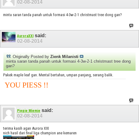
02-08-2014
minta saran tanda panah untuk formasi 4-3w-2-1 christmast tree dong gan?
said:
AuroraXXI
02-08-2014
Originally Posted by
Zienk Milanisti
minta saran tanda panah untuk formasi 4-3w-2-1 christmast tree dong
gan?
Pakek maple leaf gan. Mental bertahan, umpan panjang, serang balik.
YOU PIESS !!
said:
Piepie Miemie
02-08-2014
terima kasih agan Aurora XXI
nich hasil dari final liga champion ane kemaren