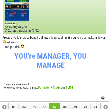
amazing....
ga nyangka yaa
Q 25 bisa ngalahin Q 32
Prestasi yg luar biasa bang!! udh gw bilang kualitas tim cuman buat nakutin lawan
wkwkwk
Good job dah
YOU're MANAGER, YOU
MANAGE
Congratulation Arsenal!!
Formation-Tactic
GUIDE
Hope these thread could help you,
and
62
63
64
65
66
67
68
69
70
71
72