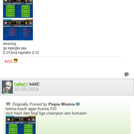
amazing....
ga nyangka yaa
Q 25 bisa ngalahin Q 32
#VCC
said:
fadhul17
02-08-2014
Originally Posted by
Piepie Miemie
terima kasih agan Aurora XXI
nich hasil dari final liga champion ane kemaren