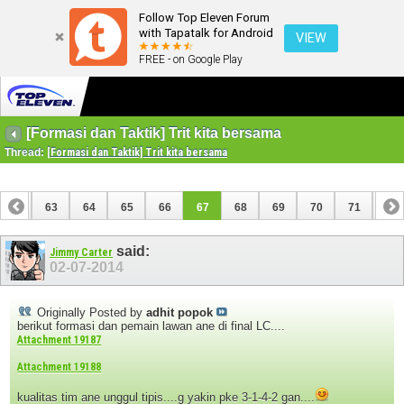
Follow Top Eleven Forum
with Tapatalk for Android
VIEW
FREE - on Google Play
[Formasi dan Taktik] Trit kita bersama
Thread:
[Formasi dan Taktik] Trit kita bersama
62
63
64
65
66
67
68
69
70
71
72
82
83
said:
Jimmy Carter
02-07-2014
Originally Posted by
adhit popok
berikut formasi dan pemain lawan ane di final LC....
Attachment 19187
Attachment 19188
kualitas tim ane unggul tipis....g yakin pke 3-1-4-2 gan....