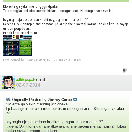
Klo ente ga yakin mendng jgn dpakai..
Tp barangkali ini bisa membuktikan omongan ane.. Kloningan vs akun inti..
bayangin aja perbedaan kualitas.y, bgmn mnurut ente..??
Karena Q.y kloningan ane dbawah, jd ane pakein mental normal, fokus kedua sayap
umpan perpduan..
Panah lihat attachment..
Last edited by Jimmy Carter; 02-07-2014 at
09:18 AM
.
said:
adhit popok
02-07-2014
Originally Posted by
Jimmy Carter
Klo ente ga yakin mendng jgn dpakai..
Tp barangkali ini bisa membuktikan omongan ane.. Kloningan vs akun
inti..
bayangin aja perbedaan kualitas.y, bgmn mnurut ente..??
Karena Q.y kloningan ane dbawah, jd ane pakein mental normal, fokus
kedua sayap umpan perpduan..