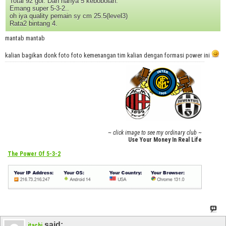
Total 92 gol. Dan hanya 5 kebobolan.
Emang super 5-3-2..
oh iya quality pemain sy cm 25.5(level3)
Rata2 bintang 4.
mantab mantab
kalian bagikan donk foto foto kemenangan tim kalian dengan formasi power ini
~ click image to see my ordinary club ~
Use Your Money In Real Life
The Power Of 5-3-2
said:
itachi