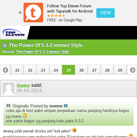
Follow Top Eleven Forum
with Tapatalk for Android
VIEW
FREE - on Google Play
The Power Of 5-3-2 memer Style
Thread:
The Power Of 5-3-2 memer Style
20
21
22
23
24
25
26
27
28
29
30
said:
Klumbur
06-06-2014
Originally Posted by
memer
coba aja di test pake umpan perpaduan sama panjang hasilnya bagus
yg mana
ane yakin bagus yg panjang kalo pake 5-3-2
emang udah pernah dicoba om? kok yakin?
masih bingung sama maksud dari order TE terutama yg ada kata perpaduannya