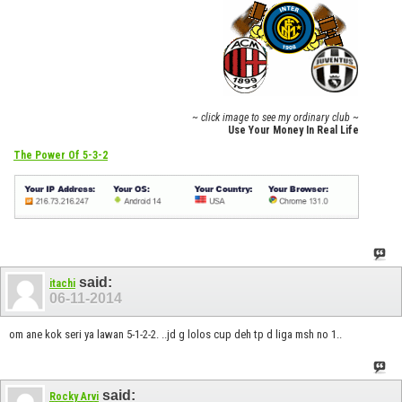
~ click image to see my ordinary club ~
Use Your Money In Real Life
The Power Of 5-3-2
said:
itachi
06-11-2014
om ane kok seri ya lawan 5-1-2-2. ..jd g lolos cup deh tp d liga msh no 1..
said:
Rocky Arvi