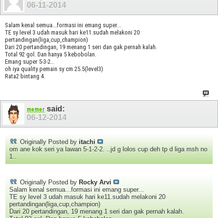
06-11-2014
Salam kenal semua...formasi ini emang super...
TE sy level 3 udah masuk hari ke11.sudah melakoni 20
pertandingan(liga,cup,champion)
Dari 20 pertandingan, 19 menang 1 seri dan gak pernah kalah.
Total 92 gol. Dan hanya 5 kebobolan.
Emang super 5-3-2..
oh iya quality pemain sy cm 25.5(level3)
Rata2 bintang 4.
said:
memer
06-12-2014
Originally Posted by
itachi
om ane kok seri ya lawan 5-1-2-2. ..jd g lolos cup deh tp d liga msh no
1..
Originally Posted by
Rocky Arvi
Salam kenal semua...formasi ini emang super...
TE sy level 3 udah masuk hari ke11.sudah melakoni 20
pertandingan(liga,cup,champion)
Dari 20 pertandingan, 19 menang 1 seri dan gak pernah kalah.