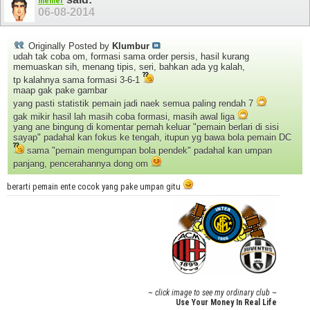
memer
06-08-2014
Originally Posted by
Klumbur
udah tak coba om, formasi sama order persis, hasil kurang
memuaskan sih, menang tipis, seri, bahkan ada yg kalah,
tp kalahnya sama formasi 3-6-1
maap gak pake gambar
yang pasti statistik pemain jadi naek semua paling rendah 7
gak mikir hasil lah masih coba formasi, masih awal liga
yang ane bingung di komentar pernah keluar "pemain berlari di sisi
sayap" padahal kan fokus ke tengah, itupun yg bawa bola pemain DC
sama "pemain mengumpan bola pendek" padahal kan umpan
panjang, pencerahannya dong om
berarti pemain ente cocok yang pake umpan gitu
~ click image to see my ordinary club ~
Use Your Money In Real Life