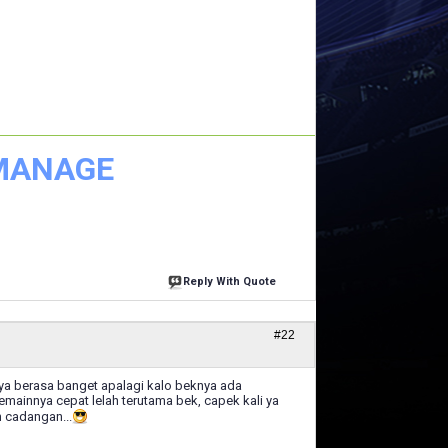
 MANAGE
Reply With Quote
#22
knya berasa banget apalagi kalo beknya ada
emainnya cepat lelah terutama bek, capek kali ya
n cadangan...