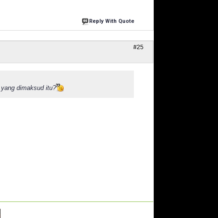
Reply With Quote
#25
e yang dimaksud itu?