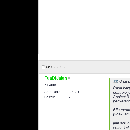
06-02-2013
TuaDiJalan
Origin
Newbie
Pada keny
Join Date
Jun 2013
perlu ker
Apalagi 3
Posts
5
penyerang
Bila ment
(tidak la
jiah sok 
cuma kala