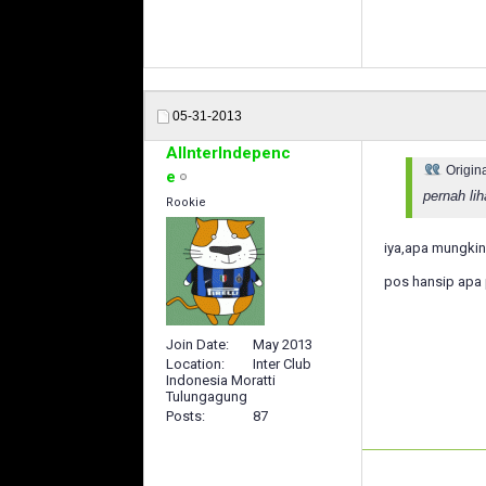
05-31-2013
AlInterIndepenc
Origin
e
pernah li
Rookie
iya,apa mungkin
pos hansip apa
Join Date
May 2013
Location
Inter Club
Indonesia Moratti
Tulungagung
Posts
87