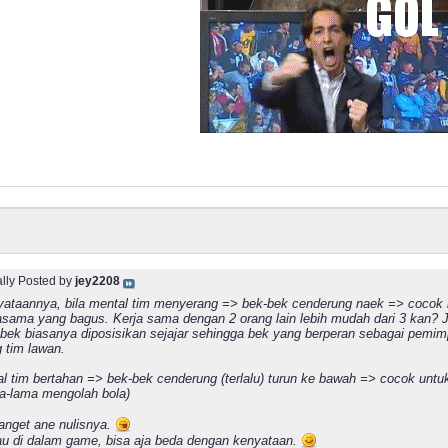
ally Posted by
jey2208
ataannya, bila mental tim menyerang => bek-bek cenderung naek => cocok buat
jasama yang bagus. Kerja sama dengan 2 orang lain lebih mudah dari 3 kan? Ja
 bek biasanya diposisikan sejajar sehingga bek yang berperan sebagai pemi
 tim lawan.
al tim bertahan => bek-bek cenderung (terlalu) turun ke bawah => cocok un
ma-lama mengolah bola)
banget ane nulisnya.
u di dalam game, bisa aja beda dengan kenyataan.