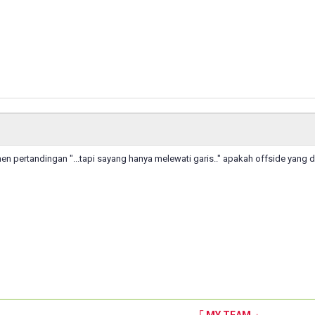
en pertandingan "...tapi sayang hanya melewati garis.." apakah offside yang 
「 MY TEAM 」