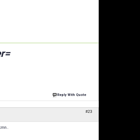
r=
Reply With Quote
#23
kmn..