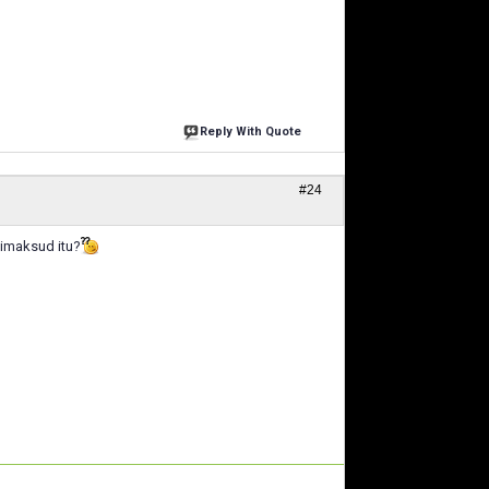
Reply With Quote
#24
dimaksud itu?