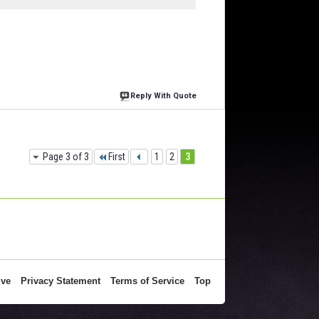
Reply With Quote
Page 3 of 3
First
1
2
3
ive
Privacy Statement
Terms of Service
Top