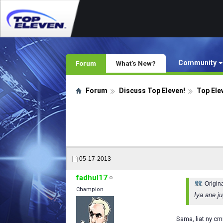
Community
Forum
What's New?
Forum
Discuss Top Eleven!
Top Ele
05-17-2013
fadhul17
Origin
Champion
Iya ane ju
Sama, liat ny cm