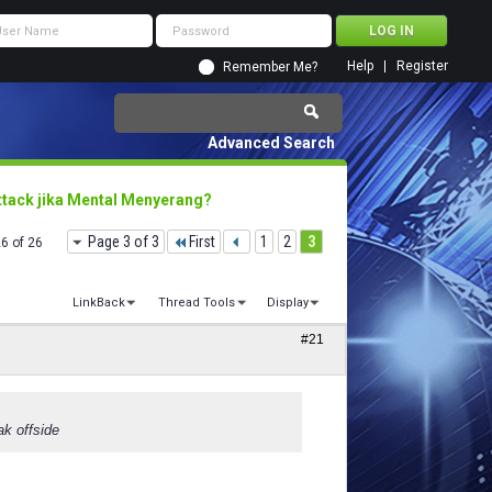
Help
Register
Remember Me?
Advanced Search
ttack jika Mental Menyerang?
Page 3 of 3
First
1
2
3
26 of 26
LinkBack
Thread Tools
Display
#21
ak offside