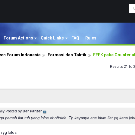
Forum Actions
Quick Links
FAQ
Rules
ven Forum Indonesia
Formasi dan Taktik
EFEK pake Counter a
Results 21 to 
ally Posted by
Der Panzer
ga pernah liat tuh yang lolos dr offside. Tp kayanya ane blum liat yg kena jeb
n yg lolos