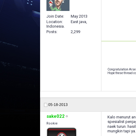
Join Date
May 2013
Location
East java,
Indonesia.
Posts
2,299
Congratulation Arse
Hope these thread co
05-18-2013
sake022
Kalo menurut ane
spesialist penja
Rookie
naek turun. hasi
mungkin tapi ya..