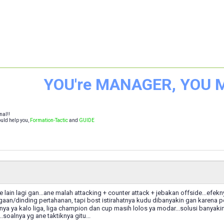
YOU're MANAGER, YOU
nal!!
uld help you,
Formation-Tactic
and
GUIDE
 lain lagi gan...ane malah attacking + counter attack + jebakan offside...efe
gaan/dinding pertahanan, tapi bost istirahatnya kudu dibanyakin gan karena p
lnya ya kalo liga, liga champion dan cup masih lolos ya modar...solusi banyaki
.soalnya yg ane taktiknya gitu...