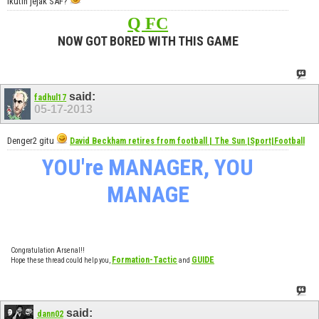
Ikutin jejak SAF?
Q FC
NOW GOT BORED WITH THIS GAME
said:
fadhul17
05-17-2013
Denger2 gitu
David Beckham retires from football | The Sun |Sport|Football
YOU're MANAGER, YOU
MANAGE
Congratulation Arsenal!!
Formation-Tactic
GUIDE
Hope these thread could help you,
and
said:
dann02