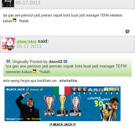
05-17-2013
Iya gan ane pensiun jadi pemain sepak bola buat jadi manager TEFM nemenin
kalian
. *halah
said:
johnny token
05-17-2013
Originally Posted by
dann02
Iya gan ane pensiun jadi pemain sepak bola buat jadi manager TEFM
nemenin kalian
. *halah
ente eyang fergie apa beckham um . wkwkwkkw
⇝
ᴃᴌᴀᴄᴋ ᴊᴀᴄᴋ
⇜