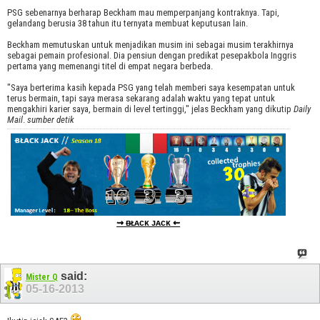
PSG sebenarnya berharap Beckham mau memperpanjang kontraknya. Tapi,
gelandang berusia 38 tahun itu ternyata membuat keputusan lain.
Beckham memutuskan untuk menjadikan musim ini sebagai musim terakhirnya
sebagai pemain profesional. Dia pensiun dengan predikat pesepakbola Inggris
pertama yang memenangi titel di empat negara berbeda.
"Saya berterima kasih kepada PSG yang telah memberi saya kesempatan untuk
terus bermain, tapi saya merasa sekarang adalah waktu yang tepat untuk
mengakhiri karier saya, bermain di level tertinggi," jelas Beckham yang dikutip
Daily
Mail
.
sumber detik
⇝
ᴃᴌᴀᴄᴋ ᴊᴀᴄᴋ
⇜
said:
Mister Q
05-16-2013