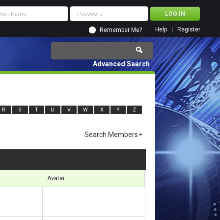
Help
Register
Remember Me?
Advanced Search
R
S
T
U
V
W
X
Y
Z
Search Members
sults 1651 to 1680 of 7026
Search took
1.30
seconds.
Avatar