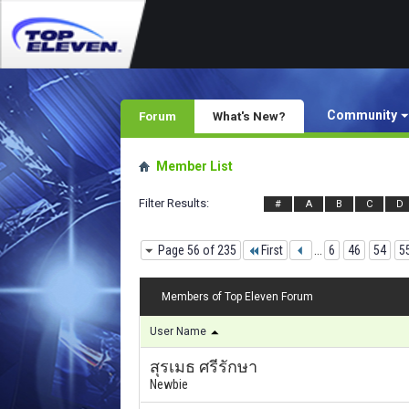
Community
Forum
What's New?
Member List
Filter Results
#
A
B
C
D
Page 56 of 235
First
...
6
46
54
5
Members of Top Eleven Forum
User Name
สุรเมธ ศรีรักษา
Newbie