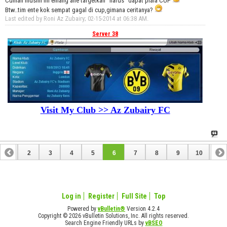
Cuman musim ini emang ane targetkan "harus" dapat piala CUP
Btw..tim ente kok sempat gagal di cup,gimana ceritanya?
Last edited by Roni Az Zubairy; 02-15-2014 at
06:38 AM
.
Server 38
Visit My Club >> Az Zubairy FC
1
2
3
4
5
6
7
8
9
10
11
12
13
14
15
16
17
18
19
20
21
22
Log in
Register
Full Site
Top
Powered by
vBulletin®
Version 4.2.4
Copyright © 2026 vBulletin Solutions, Inc. All rights reserved.
Search Engine Friendly URLs by
vBSEO