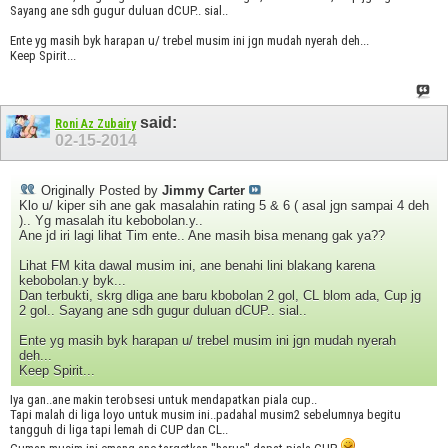
Sayang ane sdh gugur duluan dCUP.. sial..
Ente yg masih byk harapan u/ trebel musim ini jgn mudah nyerah deh...
Keep Spirit...
said:
Roni Az Zubairy
02-15-2014
Originally Posted by
Jimmy Carter
Klo u/ kiper sih ane gak masalahin rating 5 & 6 ( asal jgn sampai 4 deh
).. Yg masalah itu kebobolan.y..
Ane jd iri lagi lihat Tim ente.. Ane masih bisa menang gak ya??
Lihat FM kita dawal musim ini, ane benahi lini blakang karena
kebobolan.y byk...
Dan terbukti, skrg dliga ane baru kbobolan 2 gol, CL blom ada, Cup jg
2 gol.. Sayang ane sdh gugur duluan dCUP.. sial..
Ente yg masih byk harapan u/ trebel musim ini jgn mudah nyerah
deh...
Keep Spirit...
Iya gan..ane makin terobsesi untuk mendapatkan piala cup..
Tapi malah di liga loyo untuk musim ini..padahal musim2 sebelumnya begitu
tangguh di liga tapi lemah di CUP dan CL..