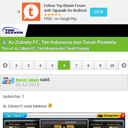
Follow Top Eleven Forum
with Tapatalk for Android
VIEW
FREE - on Google Play
Az Zubairy FC, Tim Indonesia dari Tanah Piramida
Thread:
Az Zubairy FC, Tim Indonesia dari Tanah Piramida
1
2
3
4
5
6
7
8
9
10
11
12
13
14
15
16
17
18
19
20
21
22
said:
Roni Az Zubairy
02-12-2014
Update Day - 2
Az Zubairy FC mulai keteteran