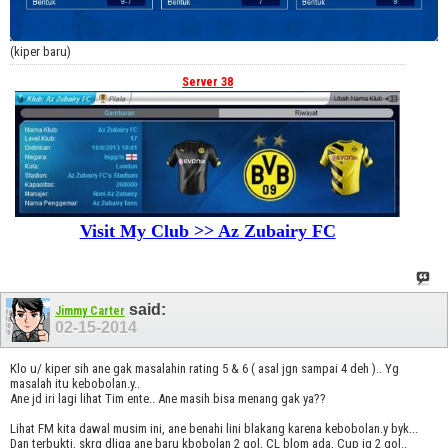
(kiper baru)
Server 38
Visit My Club >> Az Zubairy FC
said:
Jimmy Carter
02-15-2014
Klo u/ kiper sih ane gak masalahin rating 5 & 6 ( asal jgn sampai 4 deh ).. Yg
masalah itu kebobolan.y..
Ane jd iri lagi lihat Tim ente.. Ane masih bisa menang gak ya??
Lihat FM kita dawal musim ini, ane benahi lini blakang karena kebobolan.y byk...
Dan terbukti, skrg dliga ane baru kbobolan 2 gol, CL blom ada, Cup jg 2 gol..