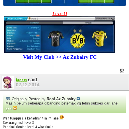
Server 38
Visit My Club >> Az Zubairy FC
said:
badass
02-12-2014
Originally Posted by
Roni Az Zubairy
Masih belum seberapa dibanding peternak yg lebih sukses dari ane
gan
Wah tunggu aja kehadiran tim inti ane
Sekarang msh level 3
Padahal kloning level 4 wkwkkaka