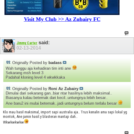
Visit My Club >> Az Zubairy FC
said:
Jimmy Carter
02-13-2014
Originally Posted by
badass
Wah tunggu aja kehadiran tim inti ane
Sekarang msh level 3
Padahal kloning level 4 wkwkkaka
Originally Posted by
Roni Az Zubairy
Dimulai dari sekarang gan..biar ntar hasilnya lebih maksimal..
Biasanya kalau beternak dari kecil..untungnya lebih besar..
Ane baru2 ini mulai beternak..jadi untungnya belum terlalu besar
Klo mau hasil maksimal, import sapi australia aja.. Trus kenalin ama sapi lokal yg
montok, Ane jamin hasil.y blasteran mantap dah..
Wkwkwkwkw