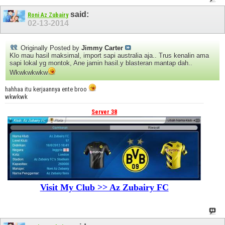
said:
Roni Az Zubairy
02-13-2014
Originally Posted by
Jimmy Carter
Klo mau hasil maksimal, import sapi australia aja.. Trus kenalin ama
sapi lokal yg montok, Ane jamin hasil.y blasteran mantap dah..
Wkwkwkwkw
hahhaa itu kerjaannya ente broo
wkwkwk
Server 38
Visit My Club >> Az Zubairy FC