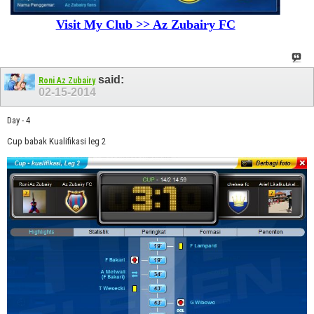
Visit My Club >> Az Zubairy FC
said:
Roni Az Zubairy
02-15-2014
Day - 4
Cup babak Kualifikasi leg 2