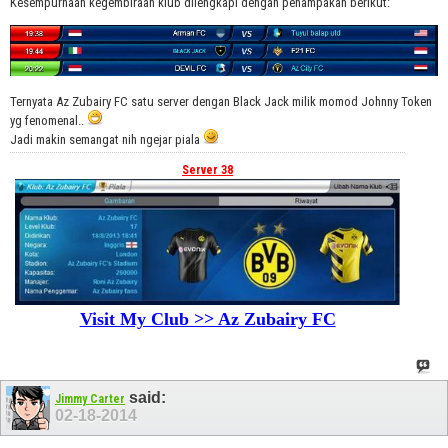
Kesempurnaan kegembiraan klub dilengkapi dengan penampakan berikut:
Ternyata Az Zubairy FC satu server dengan Black Jack milik momod Johnny Token
yg fenomenal..
Jadi makin semangat nih ngejar piala
Server 38
Visit My Club >> Az Zubairy FC
said:
Jimmy Carter
02-18-2014