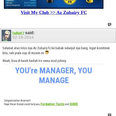
Visit My Club >> Az Zubairy FC
said:
fadhul17
02-18-2014
Selamat atas lolos nya Az Zubairy fc ke babak selanjut nya bang. Ingat komitmen
kita, raih piala cup di musim ini
Waah, bisa di kasih hadiah trs sama mod johnny.
YOU're MANAGER, YOU
MANAGE
Congratulation Arsenal!!
Formation-Tactic
GUIDE
Hope these thread could help you,
and