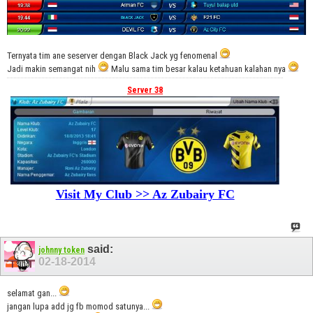
Ternyata tim ane seserver dengan Black Jack yg fenomenal
Jadi makin semangat nih
Malu sama tim besar kalau ketahuan kalahan nya
Server 38
Visit My Club >> Az Zubairy FC
said:
johnny token
02-18-2014
selamat gan...
jangan lupa add jg fb momod satunya...