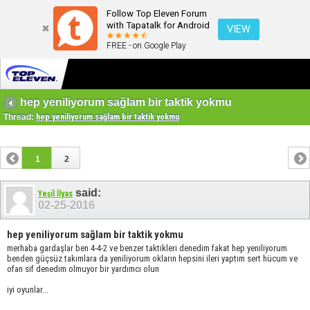
Follow Top Eleven Forum
with Tapatalk for Android
VIEW
FREE - on Google Play
hep yeniliyorum sağlam bir taktik yokmu
Thread:
hep yeniliyorum sağlam bir taktik yokmu
1
2
said:
Yeşil İlyas
02-25-2016
hep yeniliyorum sağlam bir taktik yokmu
merhaba gardaşlar ben 4-4-2 ve benzer taktikleri denedim fakat hep yeniliyorum
benden güçsüz takımlara da yeniliyorum okların hepsini ileri yaptım sert hücum ve
ofan sif denedim olmuyor bir yardımcı olun
iyi oyunlar...