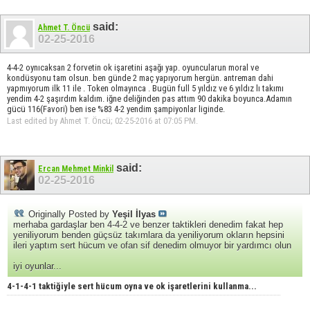
said:
Ahmet T. Öncü
02-25-2016
4-4-2 oynıcaksan 2 forvetin ok işaretini aşağı yap. oyuncularun moral ve
kondüsyonu tam olsun. ben günde 2 maç yapıyorum hergün. antreman dahi
yapmıyorum ilk 11 ile . Token olmayınca . Bugün full 5 yıldız ve 6 yıldız lı takımı
yendim 4-2 şaşırdım kaldım. iğne deliğinden pas attım 90 dakika boyunca.Adamın
gücü 116(Favori) ben ise %83 4-2 yendim şampiyonlar liginde.
Last edited by Ahmet T. Öncü; 02-25-2016 at
07:05 PM
.
said:
Ercan Mehmet Minkil
02-25-2016
Originally Posted by
Yeşil İlyas
merhaba gardaşlar ben 4-4-2 ve benzer taktikleri denedim fakat hep
yeniliyorum benden güçsüz takımlara da yeniliyorum okların hepsini
ileri yaptım sert hücum ve ofan sif denedim olmuyor bir yardımcı olun
iyi oyunlar...
4-1-4-1 taktiğiyle sert hücum oyna ve ok işaretlerini kullanma...