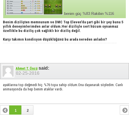
benim güç %83 Rakibin %116
Benim dizilişten memnunum ve DMC Top Eleven'da şart gibi bir şey bunu 5
yıllık deneyimlerimden anlar oldum.Her dizilişle sert hücum oynanmaz
özellikle bu diziliş çok sağlıklı bir diziliş değil.
Karşı takımın kondisyon düşüklüğünü bu arada nereden anladın?
said:
Ahmet T. Öncü
02-25-2016
ayaklarına top değmedi hiç. %76 topa sahip oldum.Ona dayanarak söyledim. Canlı
animasyonda da hep benim ataklar vardı.
1
2