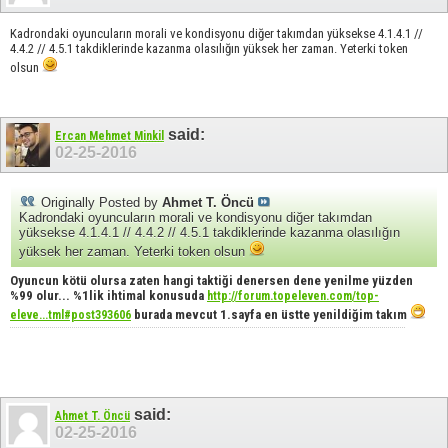
Kadrondaki oyuncuların morali ve kondisyonu diğer takımdan yüksekse 4.1.4.1 //
4.4.2 // 4.5.1 takdiklerinde kazanma olasılığın yüksek her zaman. Yeterki token
olsun
said:
Ercan Mehmet Minkil
02-25-2016
Originally Posted by
Ahmet T. Öncü
Kadrondaki oyuncuların morali ve kondisyonu diğer takımdan
yüksekse 4.1.4.1 // 4.4.2 // 4.5.1 takdiklerinde kazanma olasılığın
yüksek her zaman. Yeterki token olsun
Oyuncun kötü olursa zaten hangi taktiği denersen dene yenilme yüzden
%99 olur... %1lik ihtimal konusuda
http://forum.topeleven.com/top-
burada mevcut 1.sayfa en üstte yenildiğim takım
eleve...tml#post393606
said:
Ahmet T. Öncü
02-25-2016