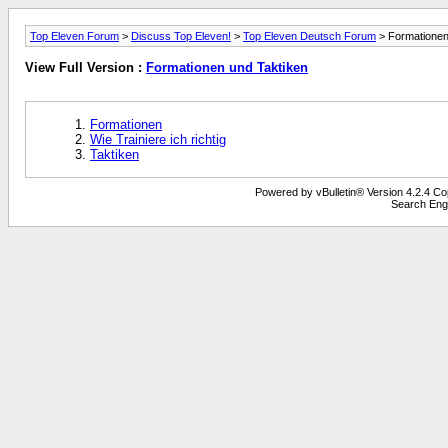
Top Eleven Forum
>
Discuss Top Eleven!
>
Top Eleven Deutsch Forum
> Formationen
View Full Version :
Formationen und Taktiken
Formationen
Wie Trainiere ich richtig
Taktiken
Powered by vBulletin® Version 4.2.4 Copy
Search Eng