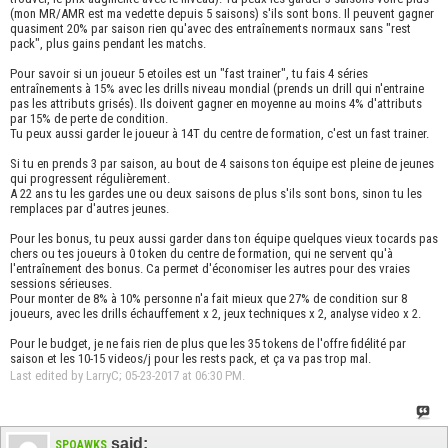
(mon MR/AMR est ma vedette depuis 5 saisons) s'ils sont bons. Il peuvent gagner
quasiment 20% par saison rien qu'avec des entraînements normaux sans "rest
pack", plus gains pendant les matchs.
Pour savoir si un joueur 5 etoiles est un "fast trainer", tu fais 4 séries
entraînements à 15% avec les drills niveau mondial (prends un drill qui n'entraine
pas les attributs grisés). Ils doivent gagner en moyenne au moins 4% d'attributs
par 15% de perte de condition.
Tu peux aussi garder le joueur à 14T du centre de formation, c'est un fast trainer.
Si tu en prends 3 par saison, au bout de 4 saisons ton équipe est pleine de jeunes
qui progressent régulièrement.
A 22 ans tu les gardes une ou deux saisons de plus s'ils sont bons, sinon tu les
remplaces par d'autres jeunes.
Pour les bonus, tu peux aussi garder dans ton équipe quelques vieux tocards pas
chers ou tes joueurs à 0 token du centre de formation, qui ne servent qu'à
l'entraînement des bonus. Ca permet d'économiser les autres pour des vraies
sessions sérieuses.
Pour monter de 8% à 10% personne n'a fait mieux que 27% de condition sur 8
joueurs, avec les drills échauffement x 2, jeux techniques x 2, analyse video x 2.
Pour le budget, je ne fais rien de plus que les 35 tokens de l'offre fidélité par
saison et les 10-15 videos/j pour les rests pack, et ça va pas trop mal.
Last edited by LarryC; 05-23-2017 at
06:30 PM
.
said:
SPOAWKS