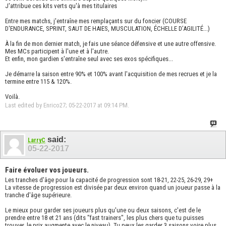
J'attribue ces kits verts qu'à mes titulaires
Entre mes matchs, j'entraîne mes remplaçants sur du foncier (COURSE
D'ENDURANCE, SPRINT, SAUT DE HAIES, MUSCULATION, ÉCHELLE D’AGILITÉ...)
À la fin de mon dernier match, je fais une séance défensive et une autre offensive.
Mes MCs participent à l'une et à l'autre.
Et enfin, mon gardien s'entraîne seul avec ses exos spécifiques...
Je démarre la saison entre 90% et 100% avant l'acquisition de mes recrues et je la
termine entre 115 & 120%.
Voilà.
Last edited by Enrico27; 05-22-2017 at
09:14 PM
.
said:
LarryC
05-22-2017
Faire évoluer vos joueurs.
Les tranches d'âge pour la capacité de progression sont 18-21, 22-25, 26-29, 29+
La vitesse de progression est divisée par deux environ quand un joueur passe à la
tranche d'âge supérieure.
Le mieux pour garder ses joueurs plus qu'une ou deux saisons, c'est de le
prendre entre 18 et 21 ans (dits "fast trainers", les plus chers que tu puisses
trouver, le prix augmente avec le niveau). Tu peux les garder 3 saisons voire plus