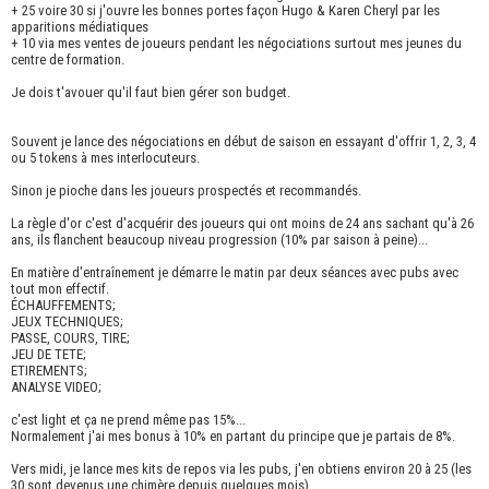
+ 25 voire 30 si j'ouvre les bonnes portes façon Hugo & Karen Cheryl par les
apparitions médiatiques
+ 10 via mes ventes de joueurs pendant les négociations surtout mes jeunes du
centre de formation.
Je dois t'avouer qu'il faut bien gérer son budget.
Souvent je lance des négociations en début de saison en essayant d'offrir 1, 2, 3, 4
ou 5 tokens à mes interlocuteurs.
Sinon je pioche dans les joueurs prospectés et recommandés.
La règle d'or c'est d'acquérir des joueurs qui ont moins de 24 ans sachant qu'à 26
ans, ils flanchent beaucoup niveau progression (10% par saison à peine)...
En matière d'entraînement je démarre le matin par deux séances avec pubs avec
tout mon effectif.
ÉCHAUFFEMENTS;
JEUX TECHNIQUES;
PASSE, COURS, TIRE;
JEU DE TETE;
ETIREMENTS;
ANALYSE VIDEO;
c'est light et ça ne prend même pas 15%...
Normalement j'ai mes bonus à 10% en partant du principe que je partais de 8%.
Vers midi, je lance mes kits de repos via les pubs, j'en obtiens environ 20 à 25 (les
30 sont devenus une chimère depuis quelques mois)...