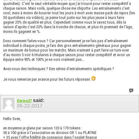
quotidien). C'est le seul véritable moyen que j'ai trouvé pour rester compétitif à
chaque saison. Mais voilà, quelque chose me chipotte. Les entraînements c'est
cool, mais à moins de bourrer tout les jours à mort avec masse pack de repos (les
30 quotidiens via vidéos), je peine tout juste sur les plus jeune à leurs faire
gagner 20% de qualité en plus. Cependant comme vous le savez tous, dès la
saison d'après c'est-20% dans la tronche de chacun, et plus ils prennent de l'âge,
moins ils gagnent en %.
Donc comment faites-vous ? Car personnelement je ne fais pas d'entraînement
individuel à chaque poste, je fais des gros entraînements généraux pour gagner
un maximum de bonus pour les matchs. Mais vraiment à part faire un turn-over
d'au moins 5 voir 6 titulaires à chaque saison pour rester compétitif et avoir un
équipe entre 90% et 100% je ne vois vraiment pas...
Avez-vous des techniques ? Des séries d'entraînements spécifiques ?
Je vous remercie par avance pour les futurs réponses
said:
Enrico27
05-22-2017
Hello Sven,
en moyenne je glane par saison 120 à 170 tokens :
50 à 100 grâce à l'association en division OR 1 ou PLATINE
+ 35 avec l'offre fidélité de connexion dans l'onglet finance