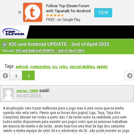
Follow Top Eleven Forum
with Tapatalk for Android
VIEW
FREE - on Google Play
iOS and Android UPDATE - 2nd of April 2015
Thread:
iOS and Android UPDATE - 2nd of April 2015
Tags:
,
,
,
,
,
android
comparation
ios
roles
special abilities
update
1
2
said:
marius_10000
04-03-2015
A atualização veio trazer melhorias para o jogo mas á uma coisa que na minha
opinião não esta certo. Penso que as horas dos jogos( Liga, Taça, Taça dos
Campões) deviam ser todas a partir das 7 da tarde como na realidade, pois nem
todos estão disponíveis para assistir aos jogos visto que as pessoas trabalham
em maioria de manha e de tarde...ainda hoje tive uma final da liga dos campões
sendo a minha equipa de valor 34 e o adversário de 26...não pude assistir ao jogo