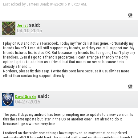
Last edited by Jamees Bond; 04-22-2015 at
07:23 AM
.
said:
Jernet
04-10-2015
I play on iOS and not via Facebook. Today my friends list has gone. Fortunately, my
friends haven't: I can still still support my friends, and they can still support me. My
friends fixtures list is also OK. But because my friends list has gone, I can't play any
friendlies. Even if I go to a friend's properties, I can't arrange a friendly, the only
option I get is to add him as a friend, but that makes no sense because he is
already a friend ...
Nordeus, please fix this asap. I write this post here because it usually has more
effect than contacting support directly ...
said:
David Grizzle
04-27-2015
The past 3 days my android has been prompting me to update to a new version. Is
this the same update but later in the US or another one? I am afraid to do it
because it gets worse everytime.
I noticed on the tablet some things have improved so maybe that one updated
automatically? It brought back the special ability and position switching though I