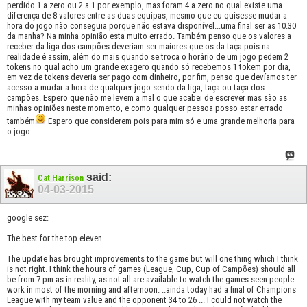
perdido 1 a zero ou 2 a 1 por exemplo, mas foram 4 a zero no qual existe uma
diferença de 8 valores entre as duas equipas, mesmo que eu quisesse mudar a
hora do jogo não conseguia porque não estava disponível...uma final ser as 10.30
da manha? Na minha opinião esta muito errado. Também penso que os valores a
receber da liga dos campões deveriam ser maiores que os da taça pois na
realidade é assim, além do mais quando se troca o horário de um jogo pedem 2
tokens no qual acho um grande exagero quando só recebemos 1 tokem por dia,
em vez de tokens deveria ser pago com dinheiro, por fim, penso que devíamos ter
acesso a mudar a hora de qualquer jogo sendo da liga, taça ou taça dos
campões. Espero que não me levem a mal o que acabei de escrever mas são as
minhas opiniões neste momento, e como qualquer pessoa posso estar errado
também
Espero que considerem pois para mim só e uma grande melhoria para
o jogo...
said:
Cat Harrison
04-03-2015
google sez:
The best for the top eleven
The update has brought improvements to the game but will one thing which I think
is not right. I think the hours of games (League, Cup, Cup of Campões) should all
be from 7 pm as in reality, as not all are available to watch the games seen people
work in most of the morning and afternoon. ..ainda today had a final of Champions
League with my team value and the opponent 34 to 26 ... I could not watch the