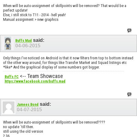
When will be auto-assignment of skillpoints will be removed? That would be a
perfect update!
Else, i still stick to T11 - 2014 - hell yeah!
Manual assignment > new graphics
said:
Buffs Mad
04-06-2015
Only things I've noticed on Android is that it now filters from top to bottom instead
of the other way around, for things like Transfer Market and Squad listings etc
*like* And the graphical display of some numbers got bigger.
<-- Team Showcase
Buffs FC
https://www.facebook.com/buffs.mad
said:
Jamees Bond
04-07-2015
When will be auto-assignment of skillpoints will be removed????
no update `till then.
still using the old version
2.36