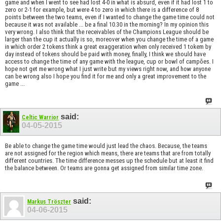
game and when I went to see had lost 4-0 in what is absurd, even if it had lost 1 to
zero or 2-1 for example, but were 4 to zero in which there is a difference of 8
points between the two teams, even if I wanted to change the game time could not
because it was not available ... be a final 10.30 in the morning? In my opinion this
very wrong. I also think that the receivables of the Champions League should be
larger than the cup it actually is so, moreover when you change the time of a game
in which order 2 tokens think a great exaggeration when only received 1 tokem by
day instead of tokens should be paid with money, finally, I think we should have
access to change the time of any game with the league, cup or bowl of campões. I
hope not get me wrong what I just write but my views right now, and how anyone
can be wrong also I hope you find it for me and only a great improvement to the
game ...
said:
Celtic Warrior
04-05-2015
Be able to change the game time would just lead the chaos. Because, the teams
are not assigned for the region which means, there are teams that are from totally
different countries. The time difference messes up the schedule but at least it find
the balance between. Or teams are gonna get assigned from similar time zone.
said:
Markus Tröszter
04-06-2015