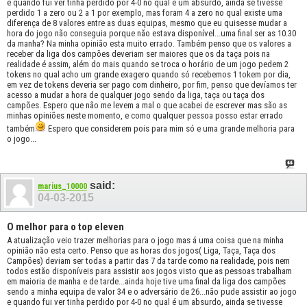
e quando fui ver tinha perdido por 4-0 no qual é um absurdo, ainda se tivesse
perdido 1 a zero ou 2 a 1 por exemplo, mas foram 4 a zero no qual existe uma
diferença de 8 valores entre as duas equipas, mesmo que eu quisesse mudar a
hora do jogo não conseguia porque não estava disponível...uma final ser as 10.30
da manha? Na minha opinião esta muito errado. Também penso que os valores a
receber da liga dos campões deveriam ser maiores que os da taça pois na
realidade é assim, além do mais quando se troca o horário de um jogo pedem 2
tokens no qual acho um grande exagero quando só recebemos 1 tokem por dia,
em vez de tokens deveria ser pago com dinheiro, por fim, penso que devíamos ter
acesso a mudar a hora de qualquer jogo sendo da liga, taça ou taça dos
campões. Espero que não me levem a mal o que acabei de escrever mas são as
minhas opiniões neste momento, e como qualquer pessoa posso estar errado
também
Espero que considerem pois para mim só e uma grande melhoria para
o jogo...
said:
marius_10000
04-03-2015
O melhor para o top eleven
A atualização veio trazer melhorias para o jogo mas á uma coisa que na minha
opinião não esta certo. Penso que as horas dos jogos( Liga, Taça, Taça dos
Campões) deviam ser todas a partir das 7 da tarde como na realidade, pois nem
todos estão disponíveis para assistir aos jogos visto que as pessoas trabalham
em maioria de manha e de tarde...ainda hoje tive uma final da liga dos campões
sendo a minha equipa de valor 34 e o adversário de 26...não pude assistir ao jogo
e quando fui ver tinha perdido por 4-0 no qual é um absurdo, ainda se tivesse