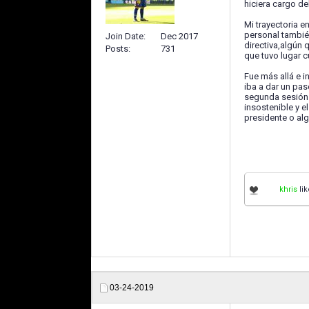
hiciera cargo de
Mi trayectoria e
personal tambié
Join Date
Dec 2017
directiva,algún 
Posts
731
que tuvo lugar 
Fue más allá e 
iba a dar un pas
segunda sesión d
insostenible y 
presidente o alg
khris
lik
03-24-2019