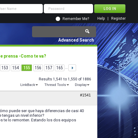
Help
Register
Remember Me?
Advanced Search
de prensa -Como te va?
153
154
155
156
157
165
...
Results 1,541 to 1,550 of 1886
LinkBack
Thread Tools
Display
#1541
Cómo puede ser que haya diferencias de casi 40
 tengas un nivel inferior?
os te lo remonten. Estando los dos equipos