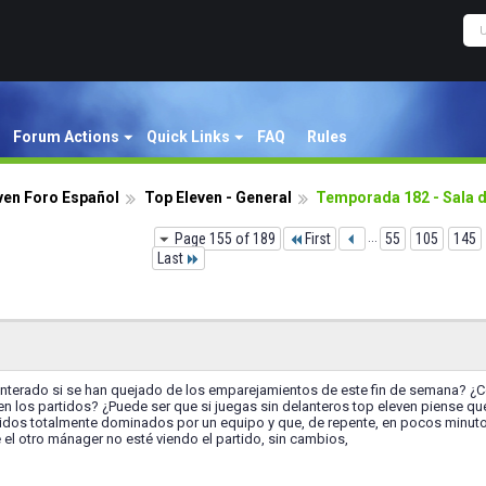
Forum Actions
Quick Links
FAQ
Rules
ven Foro Español
Top Eleven - General
Temporada 182 - Sala 
Page 155 of 189
First
...
55
105
145
Last
enterado si se han quejado de los emparejamientos de este fin de semana? ¿
en los partidos? ¿Puede ser que si juegas sin delanteros top eleven piense que
rtidos totalmente dominados por un equipo y que, de repente, en pocos minut
 el otro mánager no esté viendo el partido, sin cambios,