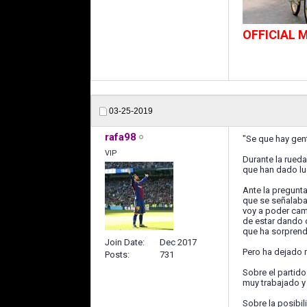
OFFICIAL
03-25-2019
rafa98
"Se que hay gen
VIP
Durante la rued
que han dado lug
Ante la pregunt
que se señalaba 
voy a poder cam
de estar dando 
que ha sorprend
Join Date
Dec 2017
Pero ha dejado 
Posts
731
Sobre el partid
muy trabajado y 
Sobre la posibi