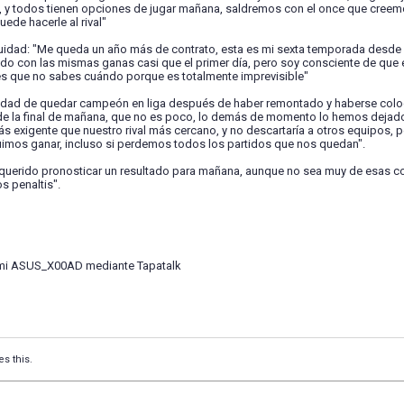
, y todos tienen opciones de jugar mañana, saldremos con el once que creemo
ede hacerle al rival"
uidad: "Me queda un año más de contrato, esta es mi sexta temporada desde
ndo con las mismas ganas casi que el primer día, pero soy consciente de que
 es que no sabes cuándo porque es totalmente imprevisible"
lidad de quedar campeón en liga después de haber remontado y haberse coloc
de la final de mañana, que no es poco, lo demás de momento lo hemos dejado
s exigente que nuestro rival más cercano, y no descartaría a otros equipos, 
uimos ganar, incluso si perdemos todos los partidos que nos quedan".
a querido pronosticar un resultado para mañana, aunque no sea muy de esas co
s penaltis".
mi ASUS_X00AD mediante Tapatalk
es this.