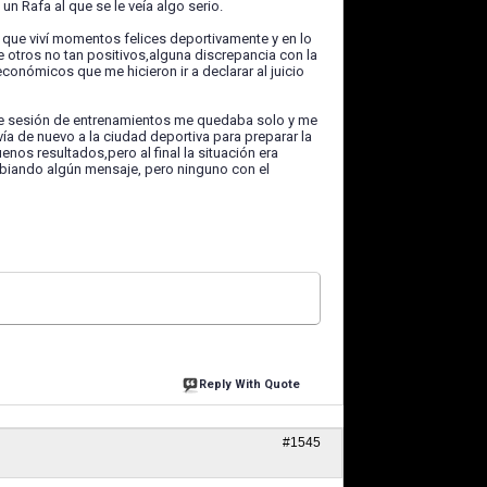
un Rafa al que se le veía algo serio.
d que viví momentos felices deportivamente y en lo
 otros no tan positivos,alguna discrepancia con la
conómicos que me hicieron ir a declarar al juicio
le sesión de entrenamientos me quedaba solo y me
ía de nuevo a la ciudad deportiva para preparar la
nos resultados,pero al final la situación era
mbiando algún mensaje, pero ninguno con el
Reply With Quote
#1545