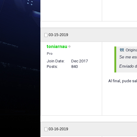
03-15-2019
toniarnau
Origin
Pro
Se me est
Join Date
Dec 2017
Enviado d
Posts
840
Al final, pude s
03-16-2019