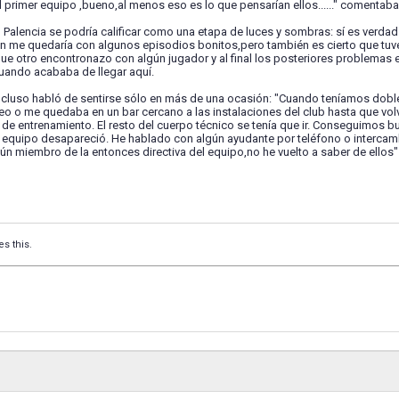
l primer equipo ,bueno,al menos eso es lo que pensarían ellos......" comentaba 
n Palencia se podría calificar como una etapa de luces y sombras: sí es verda
n me quedaría con algunos episodios bonitos,pero también es cierto que tuve
que otro encontronazo con algún jugador y al final los posteriores problemas e
cuando acababa de llegar aquí.
incluso habló de sentirse sólo en más de una ocasión: "Cuando teníamos dob
eo o me quedaba en un bar cercano a las instalaciones del club hasta que volv
e entrenamiento. El resto del cuerpo técnico se tenía que ir. Conseguimos bue
el equipo desapareció. He hablado con algún ayudante por teléfono o interca
ún miembro de la entonces directiva del equipo,no he vuelto a saber de ellos"
es this.