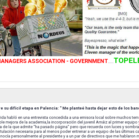
TOPEL
 MANAGERS ASSOCIATION - GOVERNMENT
......
 su difícil etapa en Palencia: " Me planteé hasta dejar esto de los ban
rida habló en una entrevista concedida a una emisora local sobre muchos temas
ible mejora de la academia,la incorporación del juvenil Arnáiz al primer equip
a de la que admite "ha pasado página" pero que recuerda con luces y sombras
la titulación necesaria para al menos poder entrenar a un equipo de las última
onocía personalmente al presidente y a un par de directivos que me hablaron 