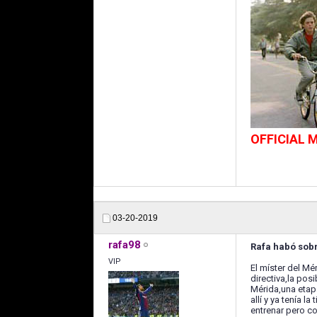
OFFICIAL
03-20-2019
rafa98
Rafa habó sobre
VIP
El míster del Mé
directiva,la pos
Mérida,una etap
allí y ya tenía 
entrenar pero c