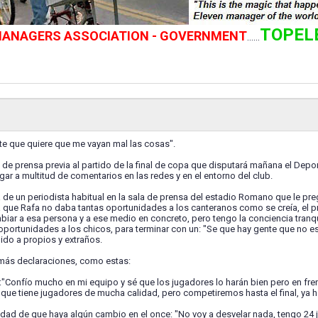
TOPEL
 MANAGERS ASSOCIATION - GOVERNMENT
......
te que quiere que me vayan mal las cosas".
a de prensa previa al partido de la final de copa que disputará mañana el De
ar a multitud de comentarios en las redes y en el entorno del club.
a de un periodista habitual en la sala de prensa del estadio Romano que le pr
que Rafa no daba tantas oportunidades a los canteranos como se creía, el prop
biar a esa persona y a ese medio en concreto, pero tengo la conciencia tranq
oportunidades a los chicos, para terminar con un: "Se que hay gente que no e
ido a propios y extraños.
más declaraciones, como estas:
o:"Confío mucho en mi equipo y sé que los jugadores lo harán bien pero en f
que tiene jugadores de mucha calidad, pero competiremos hasta el final, ya ha
lidad de que haya algún cambio en el once: "No voy a desvelar nada, tengo 