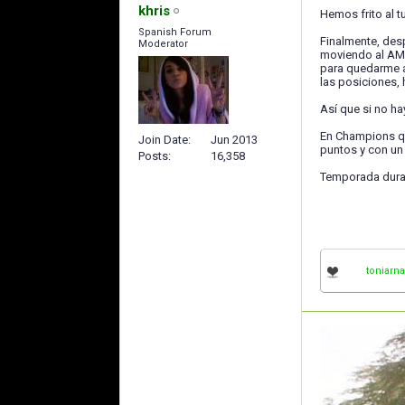
khris
Hemos frito al 
Spanish Forum
Finalmente, des
Moderator
moviendo al AMC
para quedarme a
las posiciones, 
Así que si no h
En Champions qu
Join Date
Jun 2013
puntos y con un 
Posts
16,358
Temporada dura 
toniarn