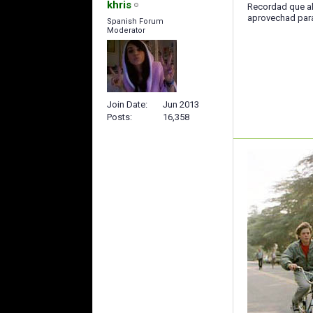
khris
Recordad que al 
aprovechad para
Spanish Forum
Moderator
Join Date
Jun 2013
Posts
16,358