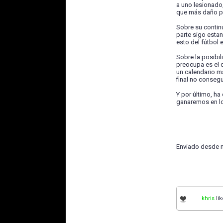
a uno lesionado
que más daño pu
Sobre su contin
parte sigo esta
esto del fútbol
Sobre la posibi
preocupa es el 
un calendario má
final no conseg
Y por último, h
ganaremos en lo
Enviado desde 
khris
lik