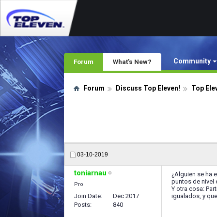
Community
Forum
What's New?
Forum
Discuss Top Eleven!
Top Ele
03-10-2019
toniarnau
¿Alguien se ha 
puntos de nivel 
Pro
Y otra cosa: Pa
Join Date
Dec 2017
igualados, y que
Posts
840