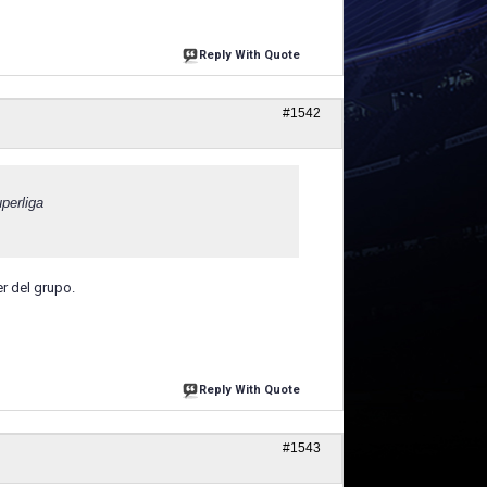
Reply With Quote
#1542
perliga
r del grupo.
Reply With Quote
#1543