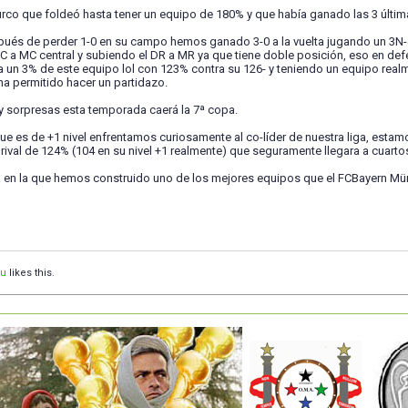
turco que foldeó hasta tener un equipo de 180% y que había ganado las 3 últ
pués de perder 1-0 en su campo hemos ganado 3-0 a la vuelta jugando un 3N
 a MC central y subiendo el DR a MR ya que tiene doble posición, eso en defe
 un 3% de este equipo lol con 123% contra su 126- y teniendo un equipo rea
ha permitido hacer un partidazo.
ay sorpresas esta temporada caerá la 7ª copa.
e es de +1 nivel enfrentamos curiosamente al co-líder de nuestra liga, est
rival de 124% (104 en su nivel +1 realmente) que seguramente llegara a cuarto
en la que hemos construido uno de los mejores equipos que el FCBayern Mü
au
likes this.