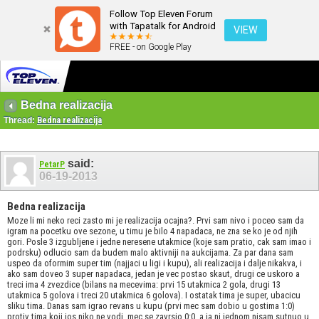
Follow Top Eleven Forum
with Tapatalk for Android
VIEW
FREE - on Google Play
Bedna realizacija
Thread:
Bedna realizacija
said:
PetarP
06-19-2013
Bedna realizacija
Moze li mi neko reci zasto mi je realizacija ocajna?. Prvi sam nivo i poceo sam da
igram na pocetku ove sezone, u timu je bilo 4 napadaca, ne zna se ko je od njih
gori. Posle 3 izgubljene i jedne neresene utakmice (koje sam pratio, cak sam imao i
podrsku) odlucio sam da budem malo aktivniji na aukcijama. Za par dana sam
uspeo da oformim super tim (najjaci u ligi i kupu), ali realizacija i dalje nikakva, i
ako sam doveo 3 super napadaca, jedan je vec postao skaut, drugi ce uskoro a
treci ima 4 zvezdice (bilans na mecevima: prvi 15 utakmica 2 gola, drugi 13
utakmica 5 golova i treci 20 utakmica 6 golova). I ostatak tima je super, ubacicu
sliku tima. Danas sam igrao revans u kupu (prvi mec sam dobio u gostima 1:0)
protiv tima koji jos niko ne vodi, mec se zavrsio 0:0, a ja ni jednom nisam sutnuo u