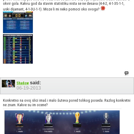
okvir gola. Kakvu god da stavim statistiku nista se ne desava (4-4-2, 4-1-3S-1-1,
uski dijamant, 4-1-3U-1-1). Moze li mi neko pomoci oko ovoga?
said:
Shadow
06-19-2013
Konkretno na ovoj slici imaš i malo šuteva pored tolikog poseda. Razlog konkretni
ne znam. Kakve su im ocene?