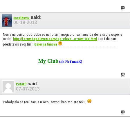
said:
nsretkovic
06-19-2013
Nema na cemu, dobrodosao na forum, mogao bi sa nama da delis svoje uspehe
ovde :
kao i da nam
http://forum.topeleven.com/top-eleve...o-vam-ide.html
predstavis svoj tim :
Galerija timova
My Club
(Fk NeYmaaR)
said:
PetarP
07-07-2013
Poboljsala se realizacija u ovoj sezoni kao sto ste rekli.