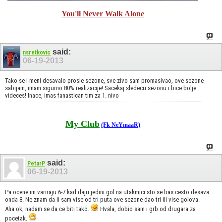
You'll Never Walk Alone
said:
nsretkovic
06-19-2013
Tako se i meni desavalo prosle sezone, sve zivo sam promasivao, ove sezone
sabijam, imam sigurno 80% realizacije! Sacekaj sledecu sezonu i bice bolje
videces! Inace, imas fanastican tim za 1. nivo
My Club
(Fk NeYmaaR)
said:
PetarP
06-19-2013
Pa ocene im variraju 6-7 kad daju jedini gol na utakmici sto se bas cesto desava
onda 8. Ne znam da li sam vise od tri puta ove sezone dao tri ili vise golova.
Aha ok, nadam se da ce biti tako.
Hvala, dobio sam i grb od drugara za
pocetak.