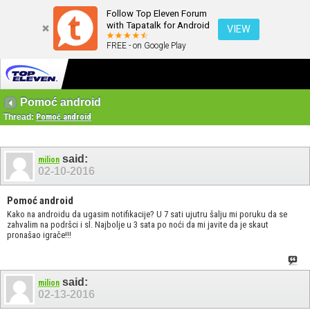
Follow Top Eleven Forum
with Tapatalk for Android
VIEW
FREE - on Google Play
Pomoć android
Thread:
Pomoć android
said:
milion
02-10-2016
Pomoć android
Kako na androidu da ugasim notifikacije? U 7 sati ujutru šalju mi poruku da se
zahvalim na podršci i sl. Najbolje u 3 sata po noći da mi javite da je skaut
pronašao igrače!!!
said:
milion
02-13-2016