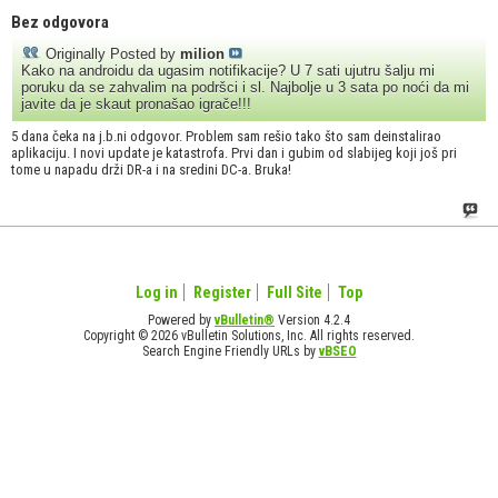
Bez odgovora
Originally Posted by
milion
Kako na androidu da ugasim notifikacije? U 7 sati ujutru šalju mi
poruku da se zahvalim na podršci i sl. Najbolje u 3 sata po noći da mi
javite da je skaut pronašao igrače!!!
5 dana čeka na j.b.ni odgovor. Problem sam rešio tako što sam deinstalirao
aplikaciju. I novi update je katastrofa. Prvi dan i gubim od slabijeg koji još pri
tome u napadu drži DR-a i na sredini DC-a. Bruka!
Log in
Register
Full Site
Top
Powered by
vBulletin®
Version 4.2.4
Copyright © 2026 vBulletin Solutions, Inc. All rights reserved.
Search Engine Friendly URLs by
vBSEO