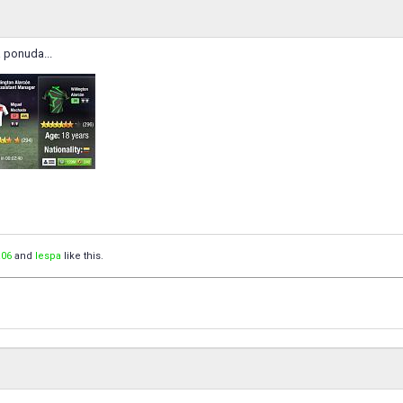
 ponuda...
06
and
lespa
like this.