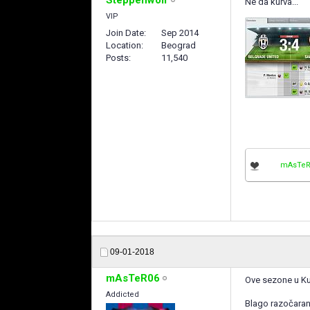
Ne da kurva...
VIP
Join Date
Sep 2014
Location
Beograd
Posts
11,540
mAsTeR
09-01-2018
mAsTeR06
Ove sezone u Kup
Addicted
Blago razočaranj