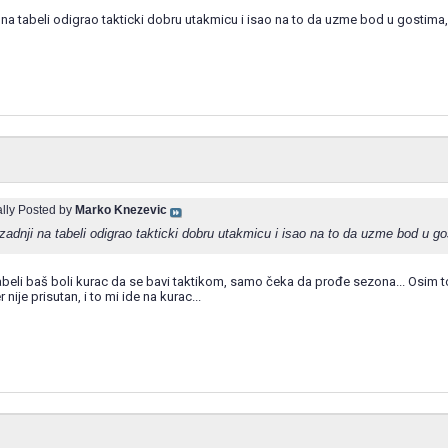
 na tabeli odigrao takticki dobru utakmicu i isao na to da uzme bod u gosti
ally Posted by
Marko Knezevic
zadnji na tabeli odigrao takticki dobru utakmicu i isao na to da uzme bod u
abeli baš boli kurac da se bavi taktikom, samo čeka da prođe sezona... Osim 
ije prisutan, i to mi ide na kurac...