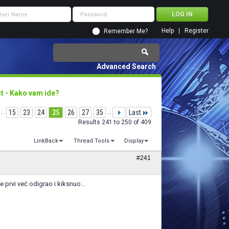
Help
Register
Remember Me?
Advanced Search
st - Kako vam ide?
...
15
23
24
25
26
27
35
...
Last
Results 241 to 250 of 409
LinkBack
Thread Tools
Display
#241
e prvi već odigrao i kiksnuo...