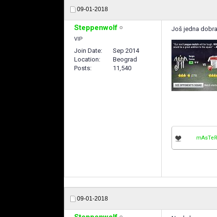
09-01-2018
Steppenwolf
Još jedna dobra
VIP
Join Date
Sep 2014
Location
Beograd
Posts
11,540
mAsTeR
09-01-2018
Steppenwolf