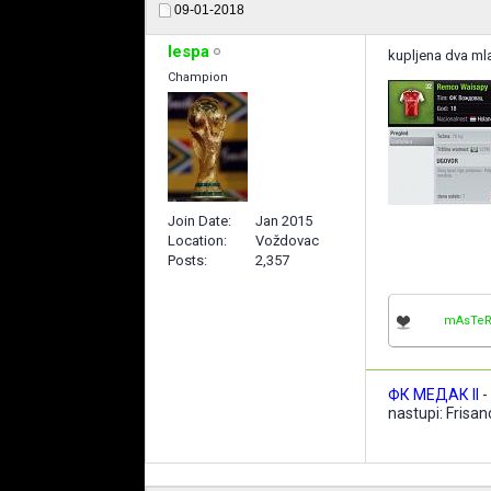
09-01-2018
lespa
kupljena dva ml
Champion
Join Date
Jan 2015
Location
Voždovac
Posts
2,357
mAsTeR
ФК МЕДАК II
-
nastupi: Frisa