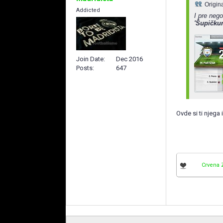
Origin
Addicted
I pre nego
'Šupičku
Join Date
Dec 2016
Posts
647
Ovde si ti njega
Crvena 