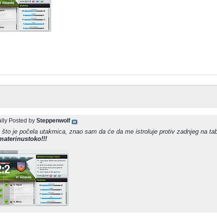
ally Posted by
Steppenwolf
 što je počela utakmica, znao sam da će da me istroluje protiv zadnjeg na tabel
materinustoko!!!