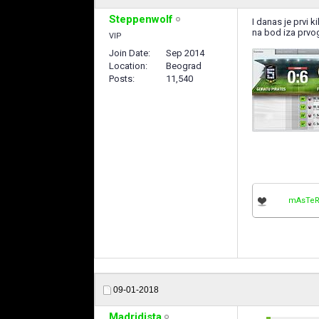
Steppenwolf
I danas je prvi 
na bod iza prvog 
VIP
Join Date
Sep 2014
Location
Beograd
Posts
11,540
mAsTeR
09-01-2018
Madridista