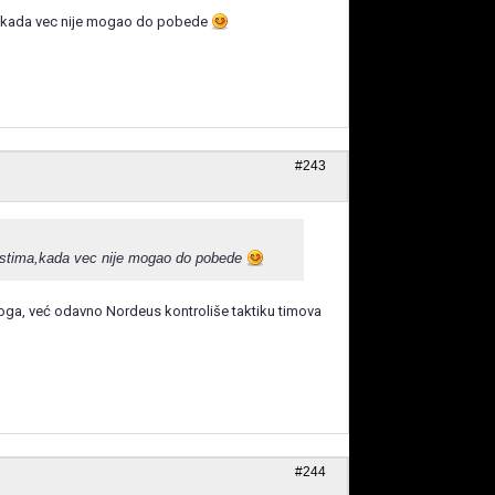
ma,kada vec nije mogao do pobede
#243
 gostima,kada vec nije mogao do pobede
toga, već odavno Nordeus kontroliše taktiku timova
#244