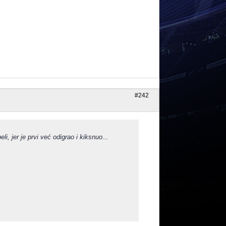
#242
i, jer je prvi već odigrao i kiksnuo...