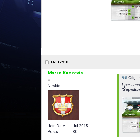
08-31-2018
Marko Knezevic
Origin
I pre nego
Newbie
'Šupičku
Join Date
Jul 2015
Posts
30