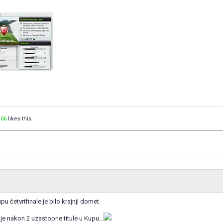
06
likes this.
u četvrtfinale je bilo krajnji domet.
e nakon 2 uzastopne titule u Kupu...