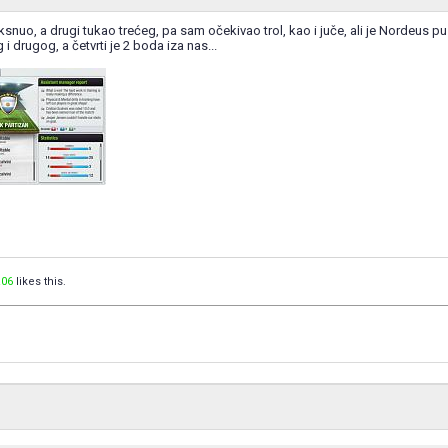
kiksnuo, a drugi tukao trećeg, pa sam očekivao trol, kao i juče, ali je Nordeus 
i drugog, a četvrti je 2 boda iza nas...
06
likes this.