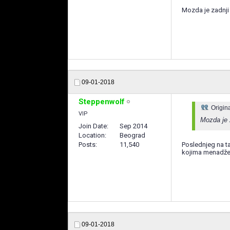
Mozda je zadnji
09-01-2018
Steppenwolf
Origin
VIP
Mozda je 
Join Date
Sep 2014
Location
Beograd
Posts
11,540
Poslednjeg na t
kojima menadžer n
09-01-2018