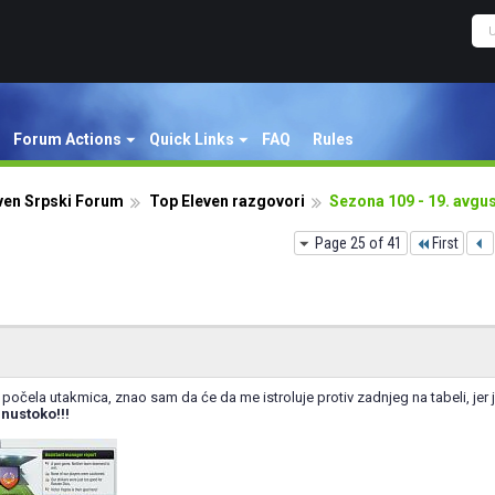
Forum Actions
Quick Links
FAQ
Rules
ven Srpski Forum
Top Eleven razgovori
Sezona 109 - 19. avgu
Page 25 of 41
First
e počela utakmica, znao sam da će da me istroluje protiv zadnjeg na tabeli, jer j
nustoko!!!