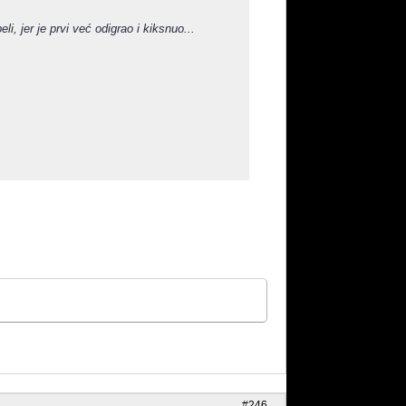
i, jer je prvi već odigrao i kiksnuo...
#246