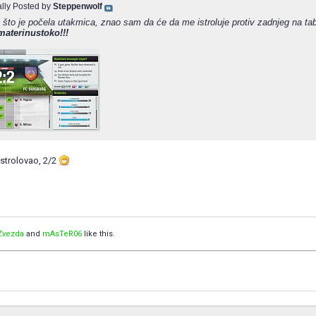
ally Posted by
Steppenwolf
 što je počela utakmica, znao sam da će da me istroluje protiv zadnjeg na tabel
materinustoko!!!
 istrolovao, 2/2
Zvezda
and
mAsTeR06
like this.