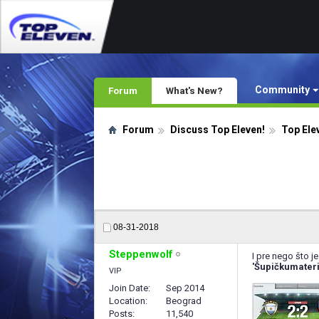
Community
Forum
What's New?
Forum
Discuss Top Eleven!
Top Ele
08-31-2018
Steppenwolf
I pre nego što j
'Šupičkumateri
VIP
Join Date
Sep 2014
Location
Beograd
Posts
11,540