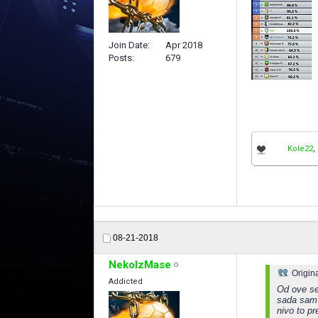
Join Date
Apr 2018
Posts
679
Kole22
,
08-21-2018
NekoIzMase
Origin
Addicted
Od ove se
sada sam o
nivo to p