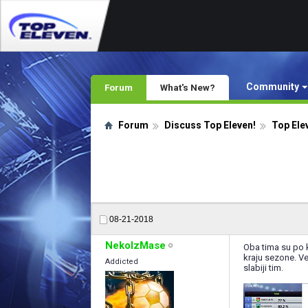
Community
Forum
What's New?
Forum
Discuss Top Eleven!
Top Ele
08-21-2018
NekoIzMase
Oba tima su po k
kraju sezone. Ve
Addicted
slabiji tim.