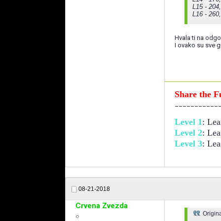
L15 - 204
L16 - 260
Hvala ti na odgo
I ovako su sve 
Share the 
___________
Level 1
: Lea
Level 2
: Lea
Level 3
: Lea
08-21-2018
Crvena Zvezda
Origin