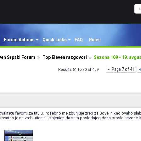
Forum Actions
Quick Links
FAQ
Rules
ven Srpski Forum
Top Eleven razgovori
Sezona 109 - 19. avgu
Page 7 of 41
Results 61 to 70 of 409
valitetu favoriti za titulu. Posebno me zbunjuje zreb za Sove, nikad ovako sla
rovatno je na zreb uticala i cinjenica da sam poslednjeg dana prosle sezone i