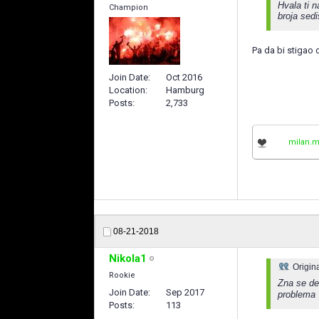
Hvala ti 
Champion
broja sed
Pa da bi stigao 
Join Date
Oct 2016
Location
Hamburg
Posts
2,733
milan.m
08-21-2018
Nikola1
Origin
Rookie
Zna se de
Join Date
Sep 2017
problema
Posts
113