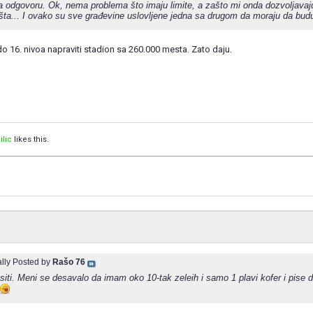
na odgovoru. Ok, nema problema što imaju limite, a zašto mi onda dozvoljavaj
išta... I ovako su sve građevine uslovljene jedna sa drugom da moraju da budu
do 16. nivoa napraviti stadion sa 260.000 mesta. Zato daju.
ilic
likes this.
ally Posted by
Rašo 76
siti. Meni se desavalo da imam oko 10-tak zeleih i samo 1 plavi kofer i pis