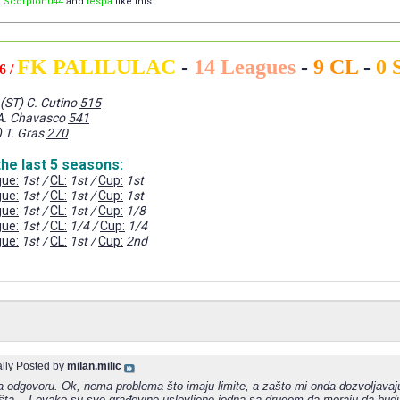
,
Scorpion044
and
lespa
like this.
FK PALILULAC
-
14 Leagues
-
9 CL
-
0 
6 /
(ST) C. Cutino
515
A. Chavasco
541
 T. Gras
270
the last 5 seasons:
ue:
1st /
CL:
1st /
Cup:
1st
ue:
1st /
CL:
1st /
Cup:
1st
ue:
1st /
CL:
1st /
Cup:
1/8
ue:
1st /
CL:
1/4 /
Cup:
1/4
ue:
1st /
CL:
1st /
Cup:
2nd
ally Posted by
milan.milic
na odgovoru. Ok, nema problema što imaju limite, a zašto mi onda dozvoljavaj
išta... I ovako su sve građevine uslovljene jedna sa drugom da moraju da budu