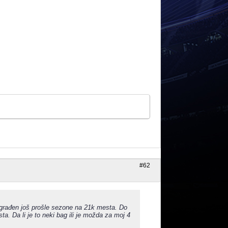
#62
zgrađen još prošle sezone na 21k mesta. Do
a. Da li je to neki bag ili je možda za moj 4