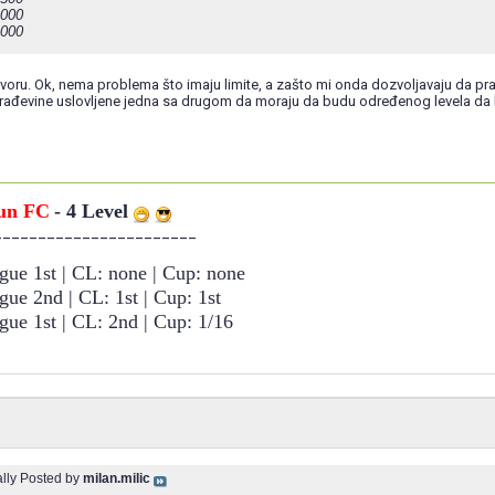
,000
,000
voru. Ok, nema problema što imaju limite, a zašto mi onda dozvoljavaju da pra
građevine uslovljene jedna sa drugom da moraju da budu određenog levela da b
Fun FC
- 4 Level
_______________________
gue 1st | CL: none | Cup: none
gue 2nd | CL: 1st | Cup: 1st
gue 1st | CL: 2nd | Cup: 1/16
ally Posted by
milan.milic