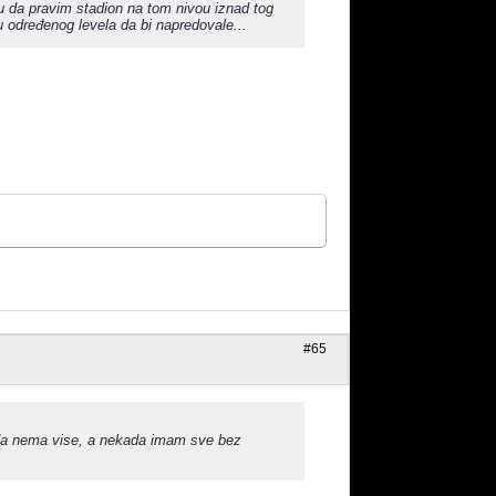
u da pravim stadion na tom nivou iznad tog
 određenog levela da bi napredovale...
#65
e da nema vise, a nekada imam sve bez