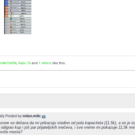
mAsTeR06
,
Rašo 76
and
1 others
like this.
ally Posted by
milan.milic
zone se dešava da mi prikazuju stadion od pola kapaciteta (11,5k), a on je i
digrao kup i još par prijateljskih mečeva, i sve vreme mi pokazuje 11,5k mest
reviše mesta?