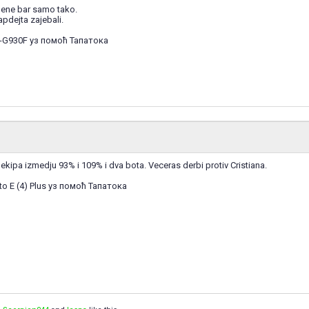
mene bar samo tako.
pdejta zajebali.
-G930F уз помоћ Тапатока
 ekipa izmedju 93% i 109% i dva bota. Veceras derbi protiv Cristiana.
o E (4) Plus уз помоћ Тапатока