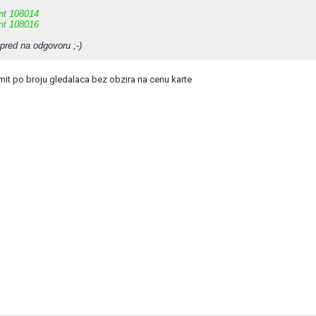
nt 108014
nt 108016
pred na odgovoru ;-)
imit po broju gledalaca bez obzira na cenu karte