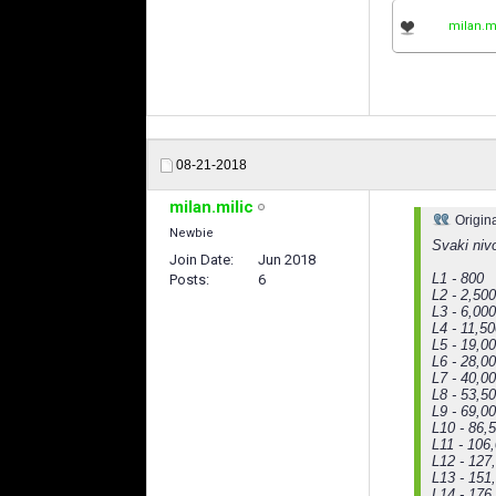
milan.m
08-21-2018
milan.milic
Origin
Newbie
Svaki nivo
Join Date
Jun 2018
L1 - 800
Posts
6
L2 - 2,500
L3 - 6,000
L4 - 11,5
L5 - 19,0
L6 - 28,0
L7 - 40,0
L8 - 53,5
L9 - 69,0
L10 - 86,
L11 - 106
L12 - 127
L13 - 151
L14 - 176