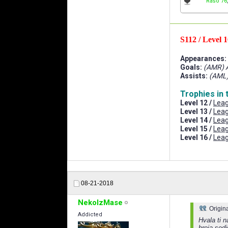
Rašo 76
S112 / Level 1
Appearances:
Goals:
(AMR) 
Assists:
(AML)
Trophies in 
Level 12 /
Leag
Level 13 /
Leag
Level 14 /
Leag
Level 15 /
Leag
Level 16 /
Leag
08-21-2018
NekoIzMase
Origin
Addicted
Hvala ti 
broja sed