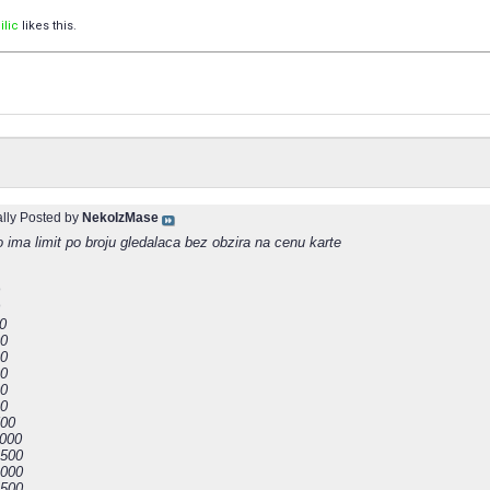
ilic
likes this.
ally Posted by
NekoIzMase
 ima limit po broju gledalaca bez obzira na cenu karte
00
00
00
00
00
00
500
,000
,500
,000
,500