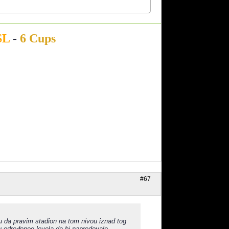
SL
-
6 Cups
#67
u da pravim stadion na tom nivou iznad tog
 određenog levela da bi napredovale...