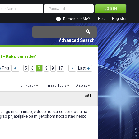
Help
Register
Remember Me?
Advanced Search
st - Kako vam ide?
First
...
5
6
7
8
9
17
...
Last
LinkBack
Thread Tools
Display
#61
bu ligu nisam imao, videcemo sta ce se izroditi na
grao prijateljske pa mi je tokom noci ostao nesto