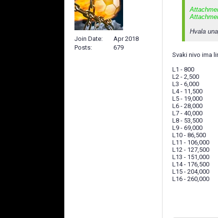
Attachme
Attachme
Hvala una
Join Date
Apr 2018
Posts
679
Svaki nivo ima l
L1 - 800
L2 - 2,500
L3 - 6,000
L4 - 11,500
L5 - 19,000
L6 - 28,000
L7 - 40,000
L8 - 53,500
L9 - 69,000
L10 - 86,500
L11 - 106,000
L12 - 127,500
L13 - 151,000
L14 - 176,500
L15 - 204,000
L16 - 260,000