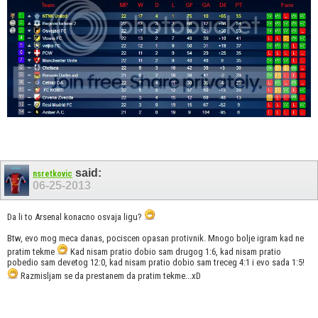
said:
nsretkovic
06-25-2013
Da li to Arsenal konacno osvaja ligu?
Btw, evo mog meca danas, pociscen opasan protivnik. Mnogo bolje igram kad ne
pratim tekme
Kad nisam pratio dobio sam drugog 1:6, kad nisam pratio
pobedio sam devetog 12:0, kad nisam pratio dobio sam treceg 4:1 i evo sada 1:5!
Razmisljam se da prestanem da pratim tekme...xD