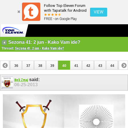
Follow Top Eleven Forum
with Tapatalk for Android
VIEW
FREE - on Google Play
Sezona 41: 2 jun - Kako Vam ide?
Thread:
Sezona 41: 2 jun - Kako Vam ide?
35
36
37
38
39
40
41
42
43
44
45
said:
Beli Zmaj
06-25-2013