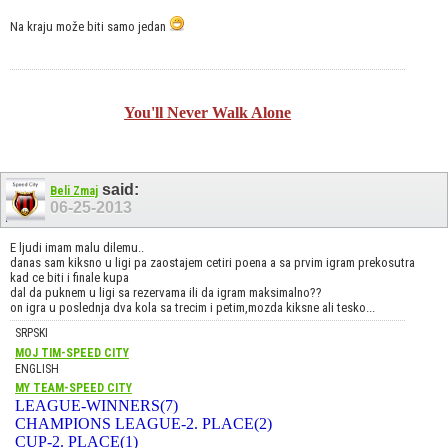
Na kraju može biti samo jedan
You'll Never Walk Alone
said:
Beli Zmaj
06-25-2013
E ljudi imam malu dilemu..
danas sam kiksno u ligi pa zaostajem cetiri poena a sa prvim igram prekosutra
kad ce biti i finale kupa
dal da puknem u ligi sa rezervama ili da igram maksimalno??
on igra u poslednja dva kola sa trecim i petim,mozda kiksne ali tesko...
SRPSKI
MOJ TIM-SPEED CITY
ENGLISH
MY TEAM-SPEED CITY
LEAGUE-WINNERS(7)
CHAMPIONS LEAGUE-2. PLACE(2)
CUP-2. PLACE(1)