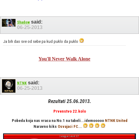
said:
Shadow
06-25-2013
Ja bih dao sve od sebe pa kud puklo da puklo
You'll Never Walk Alone
said:
NTNK
06-25-2013
Rezultati 25.06.2013.
Prvenstvo 22.kolo
Pobeda koja nas vraca na No.1 na tabeli...idemooooo
NTNK United
Naravno kiks
Osvajaci FC
...