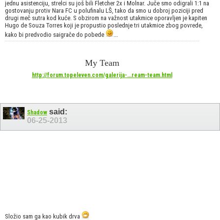
jednu asistenciju, strelci su još bili Fletcher 2x i Molnar. Juče smo odigrali 1:1 na
gostovanju protiv Nara FC u polufinalu LŠ, tako da smo u dobroj poziciji pred
drugi meč sutra kod kuće. S obzirom na važnost utakmice oporavljen je kapiten
Hugo de Souza Torres koji je propustio poslednje tri utakmice zbog povrede,
kako bi predvodio saigrače do pobede
...
My Team
http://forum.topeleven.com/galerija-...ream-team.html
said:
Shadow
06-25-2013
Složio sam ga kao kubik drva