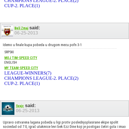
CHAMPIONS LEAGUE-2. PLACE(2)
CUP-2. PLACE(1)
said:
Beli Zmaj
06-25-2013
Idemo u finale kupa pobeda u drugom mecu pofn 3-1
SRPSKI
MOJ TIM-SPEED CITY
ENGLISH
MY TEAM-SPEED CITY
LEAGUE-WINNERS(7)
CHAMPIONS LEAGUE-2. PLACE(2)
CUP-2. PLACE(1)
said:
Svajc
06-25-2013
Upravo ostvarena lagana pobeda u ligi protiv poslednjoplasirane ekipe spoht
sociedad od 7:0, igrač utakmice levi bek Ezz Dine koji je postigao četiri gola i imao