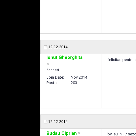
12-12-2014
Ionut Gheorghita
felicitari pentru 
Banned
Join Date
Nov 2014
Posts
203
12-12-2014
Budau Ciprian
bv ,eu in 17 sez