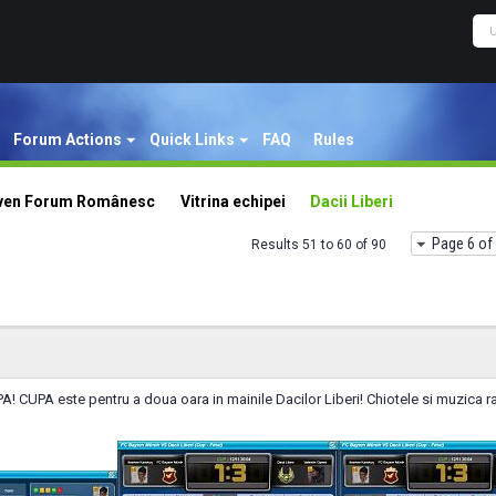
Forum Actions
Quick Links
FAQ
Rules
even Forum Românesc
Vitrina echipei
Dacii Liberi
Page 6 of
Results 51 to 60 of 90
! CUPA este pentru a doua oara in mainile Dacilor Liberi! Chiotele si muzica 