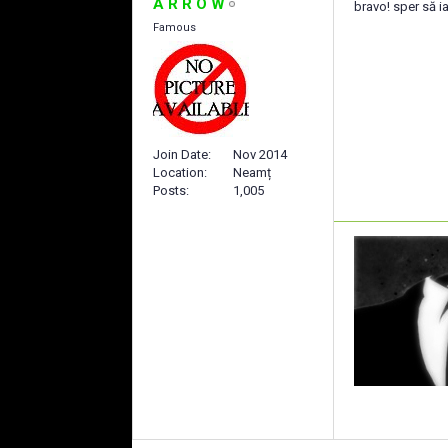
A R R O W
bravo! sper să i
Famous
Join Date
Nov 2014
Location
Neamț
Posts
1,005