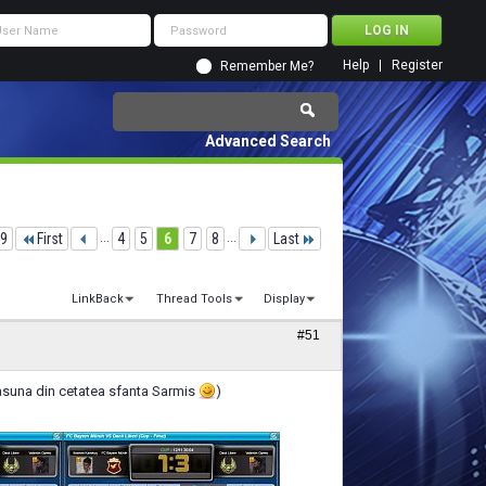
Help
Register
Remember Me?
Advanced Search
 9
First
...
4
5
6
7
8
...
Last
LinkBack
Thread Tools
Display
#51
rasuna din cetatea sfanta Sarmis
)