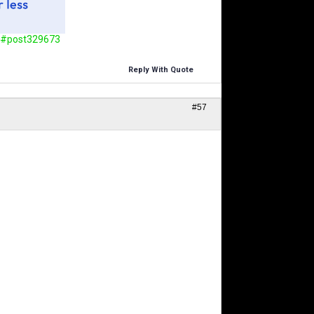
ml#post329673
Reply With Quote
#57