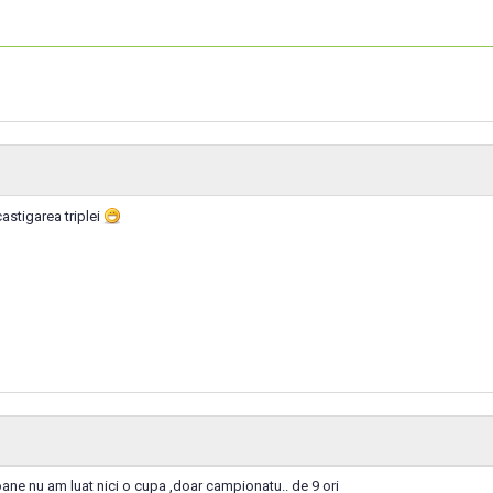
castigarea triplei
oane nu am luat nici o cupa ,doar campionatu.. de 9 ori