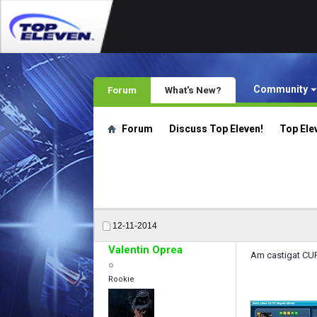
Community
Forum
What's New?
Forum
Discuss Top Eleven!
Top El
12-11-2014
Valentin Oprea
Am castigat CUPA
Rookie