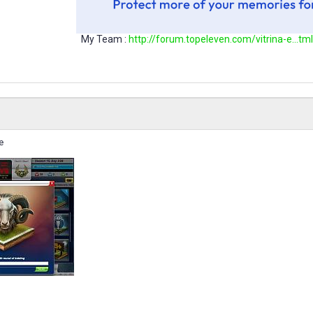
My Team :
http://forum.topeleven.com/vitrina-e...t
e