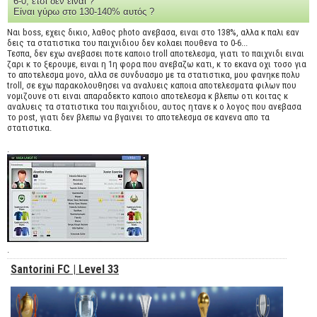
6-0, έτσι δεν είναι ?
Είναι γύρω στο 130-140% αυτός ?
Ναι boss, εχεις δικιο, λαθος photo ανεβασα, ειναι στο 138%, αλλα κ παλι εαν
δεις τα στατιστικα του παιχνιδιου δεν κολαει πουθενα το 0-6...
Τεσπα, δεν εχω ανεβασει ποτε καποιο troll αποτελεσμα, γιατι το παιχνιδι ειναι
ζαρι κ το ξερουμε, ειναι η 1η φορα που ανεβαζω κατι, κ το εκανα οχι τοσο για
το αποτελεσμα μονο, αλλα σε συνδυασμο με τα στατιστικα, μου φανηκε πολυ
troll, σε εχω παρακολουθησει να αναλυεις καποια αποτελεσματα φιλων που
νομιζουνε οτι ειναι απαραδεκτο καποιο αποτελεσμα κ βλεπω οτι κοιτας κ
αναλυεις τα στατιστικα του παιχνιδιου, αυτος ητανε κ ο λογος που ανεβασα
το post, γιατι δεν βλεπω να βγαινει το αποτελεσμα σε κανενα απο τα
στατιστικα.
.
.
Santorini FC | Level 33