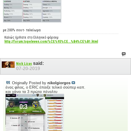
με 200% σουτ- τελείωμα
Καλώς ήρθατε στο Ελληνικό φόρουμ
http://forum.topeleven.com/%CE%93%CE...%B4%CE%B1.html
said:
Nick Lizas
07-20-2019
Originally Posted by
nikolgiorgos
ένας φίλος, ο ERIC έπαιξε τελικό σούπερ καπ.
και χάνει τα 3 πρώτα πέναλτυ