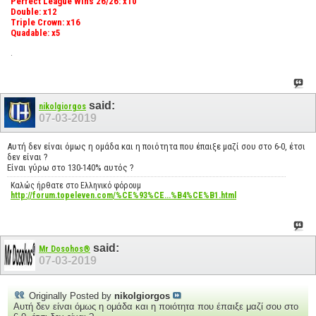
Perfect League Wins 26/26: x10
Double: x12
Triple Crown: x16
Quadable: x5
.
said:
nikolgiorgos
07-03-2019
Αυτή δεν είναι όμως η ομάδα και η ποιότητα που έπαιξε μαζί σου στο 6-0, έτσι
δεν είναι ?
Είναι γύρω στο 130-140% αυτός ?
Καλώς ήρθατε στο Ελληνικό φόρουμ
http://forum.topeleven.com/%CE%93%CE...%B4%CE%B1.html
said:
Mr Dosohos®
07-03-2019
Originally Posted by
nikolgiorgos
Αυτή δεν είναι όμως η ομάδα και η ποιότητα που έπαιξε μαζί σου στο