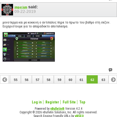
said:
imperium
09-22-2019
μονοτερμα και με κοκκινη ο αντιπαλος πηρε το πρωτο του βαθμο στη σεζον.
Ευχαριστουμε για το απαραδεκτο αποτελεσμα.
54
55
56
57
58
59
60
61
62
63
Log in
Register
Full Site
Top
Powered by
vBulletin®
Version 4.2.4
Copyright © 2026 vBulletin Solutions, Inc. All rights reserved.
Search Engine Friendly URLs by
vBSEO