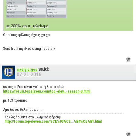
με 200% σουτ- τελείωμα
Ωραίους φίλους έχεις χα χα
Sent from my iPad using Tapatalk
said:
nikolgiorgos
07-21-2019
αυτός ο Eric είναι νο1 στη λίστα εδώ
https://forum.topeleven.com/top-elev...-season-3.html
με 163 τρόπαια.
Αμα δε σε θέλει όμως ...
Καλώς ήρθατε στο Ελληνικό φόρουμ
http://forum.topeleven.com/%CE%93%CE...%B4%CE%B1.html