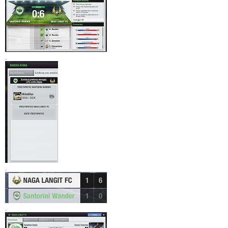
.
.
.