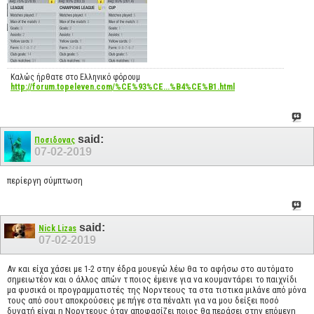
Καλώς ήρθατε στο Ελληνικό φόρουμ
http://forum.topeleven.com/%CE%93%CE...%B4%CE%B1.html
said:
Ποσιδονας
07-02-2019
περίεργη σύμπτωση
said:
Nick Lizas
07-02-2019
Αν και είχα χάσει με 1-2 στην έδρα μουεγώ λέω θα το αφήσω στο αυτόματο
σημειωτέον και ο άλλος απών τ ποιος έμεινε για να κουμαντάρει το παιχνίδι
μα φυσικά οι προγραμματιστές της Νορντεους τα στα τιστικα μιλάνε από μόνα
τους από σουτ αποκρούσεις με πήγε στα πέναλτι για να μου δείξει ποσό
δυνατή είναι η Νορντεους όταν αποφασίζει ποιος θα περάσει στην επόμενη