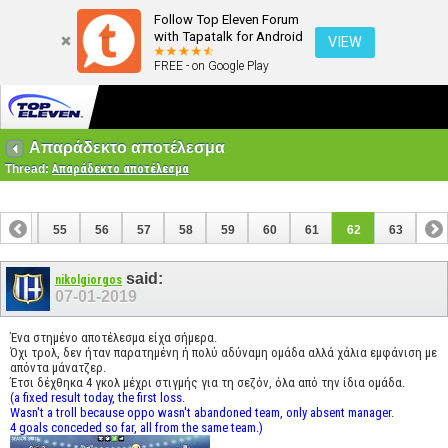
Follow Top Eleven Forum
with Tapatalk for Android
VIEW
FREE - on Google Play
Απαράδεκτο αποτέλεσμα
Thread:
Απαράδεκτο αποτέλεσμα
54
55
56
57
58
59
60
61
62
63
said:
nikolgiorgos
07-01-2019
Ένα στημένο αποτέλεσμα είχα σήμερα.
Όχι τρολ, δεν ήταν παρατημένη ή πολύ αδύναμη ομάδα αλλά χάλια εμφάνιση με
απόντα μάνατζερ.
Έτσι δέχθηκα 4 γκολ μέχρι στιγμής για τη σεζόν, όλα από την ίδια ομάδα.
(a fixed result today, the first loss.
Wasn't a troll because oppo wasn't abandoned team, only absent manager.
4 goals conceded so far, all from the same team.)