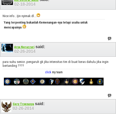
Adi Goca M. Muso
02-18-2014
Nice info...Ijin nyimak dl...
Yang terpenting bukanlah Kemenangan-nya tetapi usaha untuk
mencapainya
said:
Arya Nerazzuri
02-26-2014
para suhu senior..pengaruh gk jika intensitas tim di buat keras dahulu jika ingin
bertanding ????
click
my team
said:
Gery Tryenasya
02-26-2014