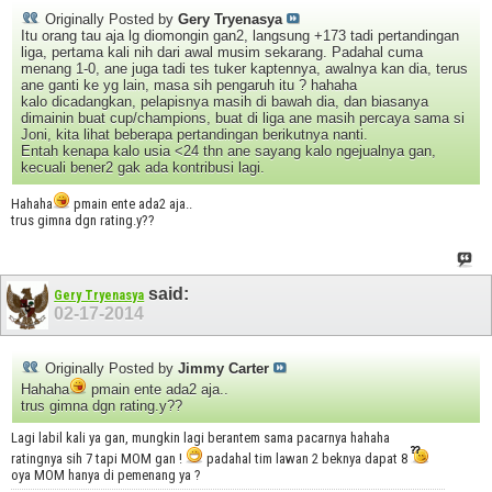
Originally Posted by
Gery Tryenasya
Itu orang tau aja lg diomongin gan2, langsung +173 tadi pertandingan
liga, pertama kali nih dari awal musim sekarang. Padahal cuma
menang 1-0, ane juga tadi tes tuker kaptennya, awalnya kan dia, terus
ane ganti ke yg lain, masa sih pengaruh itu ? hahaha
kalo dicadangkan, pelapisnya masih di bawah dia, dan biasanya
dimainin buat cup/champions, buat di liga ane masih percaya sama si
Joni, kita lihat beberapa pertandingan berikutnya nanti.
Entah kenapa kalo usia <24 thn ane sayang kalo ngejualnya gan,
kecuali bener2 gak ada kontribusi lagi.
Hahaha
pmain ente ada2 aja..
trus gimna dgn rating.y??
said:
Gery Tryenasya
02-17-2014
Originally Posted by
Jimmy Carter
Hahaha
pmain ente ada2 aja..
trus gimna dgn rating.y??
Lagi labil kali ya gan, mungkin lagi berantem sama pacarnya hahaha
ratingnya sih 7 tapi MOM gan !
padahal tim lawan 2 beknya dapat 8
oya MOM hanya di pemenang ya ?