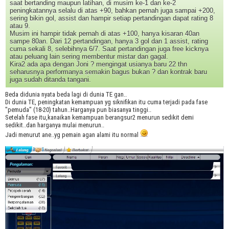
saat bertanding maupun latihan, di musim ke-1 dan ke-2
peningkatannya selalu di atas +90, bahkan pernah juga sampai +200,
sering bikin gol, assist dan hampir setiap pertandingan dapat rating 8
atau 9.
Musim ini hampir tidak pernah di atas +100, hanya kisaran 40an
sampe 80an. Dari 12 pertandingan, hanya 3 gol dan 1 assist, rating
cuma sekali 8, selebihnya 6/7. Saat pertandingan juga free kicknya
atau peluang lain sering membentur mistar dan gagal.
Kira2 ada apa dengan Joni ? mengingat usianya baru 22 thn
seharusnya performanya semakin bagus bukan ? dan kontrak baru
juga sudah ditanda tangani.
Beda didunia nyata beda lagi di dunia TE gan..
Di dunia TE, peningkatan kemampuan yg siknifikan itu cuma terjadi pada fase
"pemuda" (18-20) tahun..Harganya pun biasanya tinggi..
Setelah fase itu,kanaikan kemampuan berangsur2 menurun sedikit demi
sedikit..dan harganya mulai menurun..
Jadi menurut ane..yg pemain agan alami itu normal