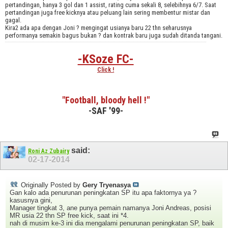
pertandingan, hanya 3 gol dan 1 assist, rating cuma sekali 8, selebihnya 6/7. Saat
pertandingan juga free kicknya atau peluang lain sering membentur mistar dan
gagal.
Kira2 ada apa dengan Joni ? mengingat usianya baru 22 thn seharusnya
performanya semakin bagus bukan ? dan kontrak baru juga sudah ditanda tangani.
-KSoze FC-
Click !
"Football, bloody hell !"
-SAF '99-
said:
Roni Az Zubairy
02-17-2014
Originally Posted by
Gery Tryenasya
Gan kalo ada penurunan peningkatan SP itu apa faktornya ya ?
kasusnya gini,
Manager tingkat 3, ane punya pemain namanya Joni Andreas, posisi
MR usia 22 thn SP free kick, saat ini *4.
nah di musim ke-3 ini dia mengalami penurunan peningkatan SP, baik