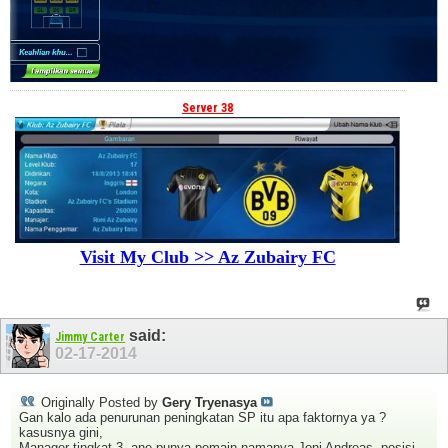
Server 38
Visit My Club >> Az Zubairy FC
said:
Jimmy Carter
02-17-2014
Originally Posted by
Gery Tryenasya
Gan kalo ada penurunan peningkatan SP itu apa faktornya ya ?
kasusnya gini,
Manager tingkat 3, ane punya pemain namanya Joni Andreas, posisi