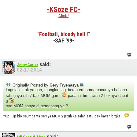
-KSoze FC-
Click !
"Football, bloody hell !"
-SAF '99-
said:
Jimmy Carter
02-17-2014
Originally Posted by
Gery Tryenasya
Lagi labil kali ya gan, mungkin lagi berantem sama pacarnya hahaha
ratingnya sih 7 tapi MOM gan !
padahal tim lawan 2 beknya dapat
8
oya MOM hanya di pemenang ya ?
Yup.. Tp klo seumpama seri ya MOM.y jatuh ke salah satu bek lawan brgkali..
said: