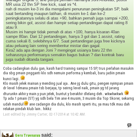
MR usia 22 thn SP free kick, saat ini *4.
nah di musim ke-3 ini dia mengalami penurunan peningkatan SP, baik
saat bertanding maupun latihan, di musim ke-1 dan ke-2
peningkatannya selalu di atas +90, bahkan pernah juga sampai +200,
sering bikin gol, assist dan hampir setiap pertandingan dapat rating 8
atau 9.
Musim ini hampir tidak pernah di atas +100, hanya kisaran 40an
sampe 80an. Dari 12 pertandingan, hanya 3 gol dan 1 assist, rating
cuma sekali 8, selebihnya 6/7. Saat pertandingan juga free kicknya
atau peluang lain sering membentur mistar dan gagal.
Kira2 ada apa dengan Joni ? mengingat usianya baru 22 thn
seharusnya performanya semakin bagus bukan ? dan kontrak baru
juga sudah ditanda tangani.
Coba cadangkan dulu gan, kasih hard training sampai 15 SP, trus perlahan masukin
dia sbg pmain pngganti klo sdh nemuin performa.y kembali, baru jadiin pmain
kunci lagi..
Klo masih jelek mainan.y mending jual aja.. Ane jg dulu gitu, pengen nyimpan pmain
dr level 1dmana pmain tsb berjaya, tp seirng level naik, pmain yg td jarang
dturunkn akhir.y main.y pun jelek, buntut.y berakhir dlelang deh.. wkwkwkwk
Tp ada 1 pmain (ST) yg sdh bela Tim ane 4 musim, 3 musim dia Top Skorer, sekarng
udah mandul
ane cadangin dia dulu, klo masih sperti itu, ya mau tdk mau dah
relakan pindah klub lain.. hikkz
Last edited by Jimmy Carter; 02-17-2014 at
10:42 AM
.
said:
Gery Tryenasya