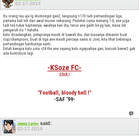
02-17-2014
Itu orang tau aja lg diomongin gan2, langsung +173 tadi pertandingan liga,
pertama kali nih dari awal musim sekarang. Padahal cuma menang 1-0, ane juga
tadi tes tuker kaptennya, awalnya kan dia, terus ane ganti ke yg lain, masa sih
pengaruh itu ? hahaha
kalo dicadangkan, pelapisnya masih di bawah dia, dan biasanya dimainin buat
cup/champions, buat di liga ane masih percaya sama si Joni, kita lihat beberapa
pertandingan berikutnya nanti.
Entah kenapa kalo usia <24 thn ane sayang kalo ngejualnya gan, kecuali bener2 gak
ada kontribusi lagi.
-KSoze FC-
Click !
"Football, bloody hell !"
-SAF '99-
said:
Jimmy Carter
02-17-2014