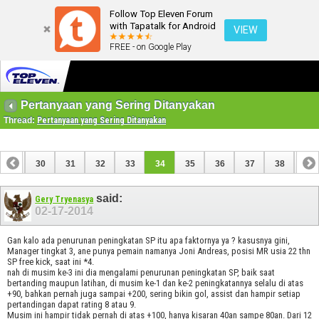
Follow Top Eleven Forum
with Tapatalk for Android
VIEW
FREE - on Google Play
Pertanyaan yang Sering Ditanyakan
Thread:
Pertanyaan yang Sering Ditanyakan
29
30
31
32
33
34
35
36
37
38
39
49
50
said:
Gery Tryenasya
02-17-2014
Gan kalo ada penurunan peningkatan SP itu apa faktornya ya ? kasusnya gini,
Manager tingkat 3, ane punya pemain namanya Joni Andreas, posisi MR usia 22 thn
SP free kick, saat ini *4.
nah di musim ke-3 ini dia mengalami penurunan peningkatan SP, baik saat
bertanding maupun latihan, di musim ke-1 dan ke-2 peningkatannya selalu di atas
+90, bahkan pernah juga sampai +200, sering bikin gol, assist dan hampir setiap
pertandingan dapat rating 8 atau 9.
Musim ini hampir tidak pernah di atas +100, hanya kisaran 40an sampe 80an. Dari 12