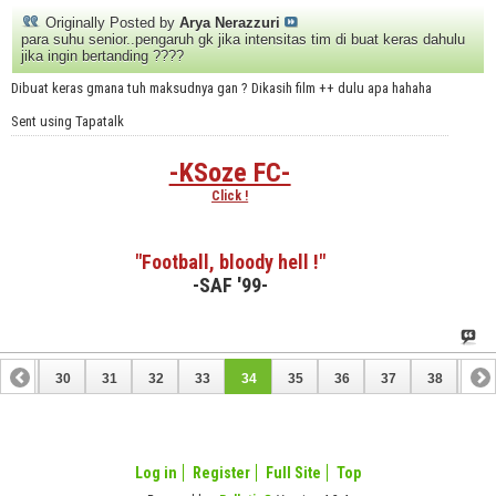
Originally Posted by
Arya Nerazzuri
para suhu senior..pengaruh gk jika intensitas tim di buat keras dahulu
jika ingin bertanding ????
Dibuat keras gmana tuh maksudnya gan ? Dikasih film ++ dulu apa hahaha
Sent using Tapatalk
-KSoze FC-
Click !
"Football, bloody hell !"
-SAF '99-
29
30
31
32
33
34
35
36
37
38
39
49
50
Log in
Register
Full Site
Top