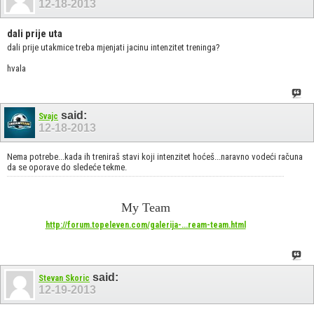
12-18-2013
dali prije uta
dali prije utakmice treba mjenjati jacinu intenzitet treninga?
hvala
said:
Svajc
12-18-2013
Nema potrebe...kada ih treniraš stavi koji intenzitet hoćeš...naravno vodeći računa
da se oporave do sledeće tekme.
My Team
http://forum.topeleven.com/galerija-...ream-team.html
said:
Stevan Skoric
12-19-2013