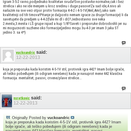
Igram 3-5-2 ravno,podjednako kvalitetan svuda!Sve postavke normalne,cak i bez
strelica i ako ne ide menjem u kroz sredinu i duge pasove!Za sad ide,4.nivo ali
nailazim na sve veci otpor protiv formacija 4-4-2 i 4-5-1V(Aml,Amr),iako sam
kvalitetniji od tih timova!Pitanje je da(posto nemam igrace za druge formacije) li da
savetujete da predjem u 4-4-2(fale mi dl i dr)?Jednostavno sve neka
2.mesta,3.mesta i LŠ grupe ispad a kup 1/8?Saveti i preporuke dobrodoshli jer su
mi mogucnosti suzhene oko formacije(jedino mogu 3u-4-3 jer imam 3 jaka ST
jedino 3. sa 4*)
said:
vuckoandric
12-22-2013
koja je preporuka kada koristim 4-5-1V stil, protivnik igra 442? Imam bolje igrače,
ali teško pobeđujem (ili odigram nerešeno) kada je nasuprot mene 442 klasična
formacija. mentalitet, pasovi, crvene/plave strelice...
said:
nsretkovic
12-22-2013
Originally Posted by
vuckoandric
koja je preporuka kada koristim 4-5-1V stil, protivnik igra 442? Imam
bolje igrače, ali teško pobeđujem (ili odigram nerešeno) kada je
nasuprot mene 442 klasična formacija. mentalitet, pasovi,