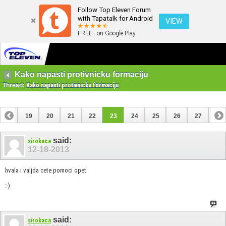
Follow Top Eleven Forum
with Tapatalk for Android
VIEW
FREE - on Google Play
Kako napasti protivnicku formaciju
Thread:
Kako napasti protivnicku formaciju
18
19
20
21
22
23
24
25
26
27
28
38
39
said:
sirokaca
12-18-2013
hvala i valjda cete pomoci opet
:-)
said:
sirokaca