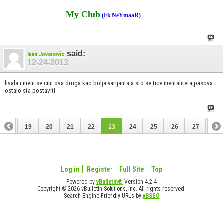
My Club
(Fk NeYmaaR)
said:
Ivan Jovanovic
12-24-2013
hvala i meni se cini ova druga kao bolja varijanta,a sto se tice mentaliteta,pasova i
ostalo sta postaviti
18
19
20
21
22
23
24
25
26
27
28
38
39
Log in
Register
Full Site
Top
Powered by
vBulletin®
Version 4.2.4
Copyright © 2026 vBulletin Solutions, Inc. All rights reserved.
Search Engine Friendly URLs by
vBSEO