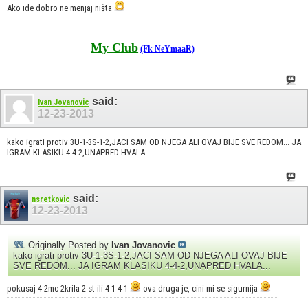
Ako ide dobro ne menjaj ništa
My Club
(Fk NeYmaaR)
said:
Ivan Jovanovic
12-23-2013
kako igrati protiv 3U-1-3S-1-2,JACI SAM OD NJEGA ALI OVAJ BIJE SVE REDOM... JA
IGRAM KLASIKU 4-4-2,UNAPRED HVALA...
said:
nsretkovic
12-23-2013
Originally Posted by
Ivan Jovanovic
kako igrati protiv 3U-1-3S-1-2,JACI SAM OD NJEGA ALI OVAJ BIJE
SVE REDOM... JA IGRAM KLASIKU 4-4-2,UNAPRED HVALA...
pokusaj 4 2mc 2krila 2 st ili 4 1 4 1
ova druga je, cini mi se sigurnija