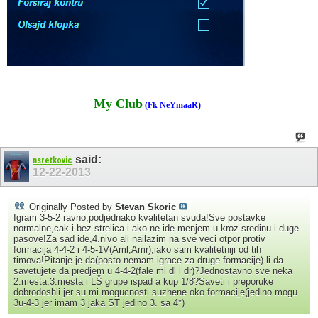
My Club
(Fk NeYmaaR)
said:
nsretkovic
12-22-2013
Originally Posted by
Stevan Skoric
Igram 3-5-2 ravno,podjednako kvalitetan svuda!Sve postavke
normalne,cak i bez strelica i ako ne ide menjem u kroz sredinu i duge
pasove!Za sad ide,4.nivo ali nailazim na sve veci otpor protiv
formacija 4-4-2 i 4-5-1V(Aml,Amr),iako sam kvalitetniji od tih
timova!Pitanje je da(posto nemam igrace za druge formacije) li da
savetujete da predjem u 4-4-2(fale mi dl i dr)?Jednostavno sve neka
2.mesta,3.mesta i LŠ grupe ispad a kup 1/8?Saveti i preporuke
dobrodoshli jer su mi mogucnosti suzhene oko formacije(jedino mogu
3u-4-3 jer imam 3 jaka ST jedino 3. sa 4*)