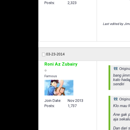
Posts
2,323
Last edited by Jim
03-23-2014
Roni Az Zubairy
Origin
bang jimmy
Famous
kalo hada
sendiri
Origin
Join Date
Nov 2013
Klo mau fo
Posts
1,737
Ane gak p
aja sekal
Dan dari 