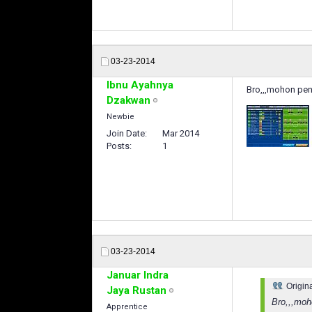
03-23-2014
Ibnu Ayahnya
Bro,,,mohon penc
Dzakwan
Newbie
Join Date
Mar 2014
Posts
1
03-23-2014
Januar Indra
Origin
Jaya Rustan
Bro,,,moh
Apprentice