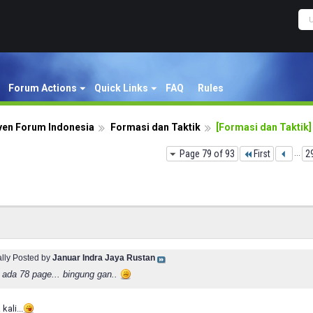
Forum Actions
Quick Links
FAQ
Rules
ven Forum Indonesia
Formasi dan Taktik
[Formasi dan Taktik]
Page 79 of 93
First
...
2
ally Posted by
Januar Indra Jaya Rustan
da ada 78 page... bingung gan..
ali...