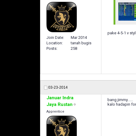
pake 4-5-1 v sty
Join Date
Mar 2014
Location
tanah bugis
Posts
258
03-23-2014
Januar Indra
bang jimmy......
Jaya Rustan
kalo hadapin fo
Apprentice