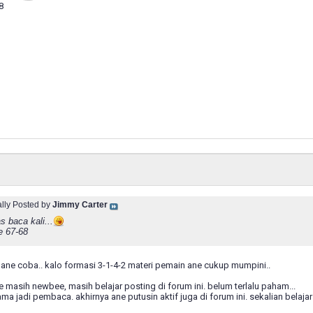
8
ally Posted by
Jimmy Carter
s baca kali...
e 67-68
ar ane coba.. kalo formasi 3-1-4-2 materi pemain ane cukup mumpini..
ne masih newbee, masih belajar posting di forum ini. belum terlalu paham...
ama jadi pembaca. akhirnya ane putusin aktif juga di forum ini. sekalian belaja