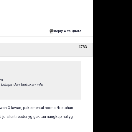
Reply With Quote
#783
m...
 belajar dan bertukan info
dbawah Q lawan, pake mental normal/bertahan..
jd silent reader yg gak tau nangkap hal yg