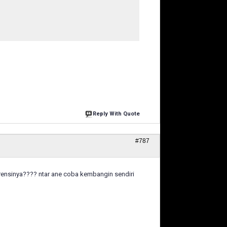
Reply With Quote
#787
erensinya???? ntar ane coba kembangin sendiri