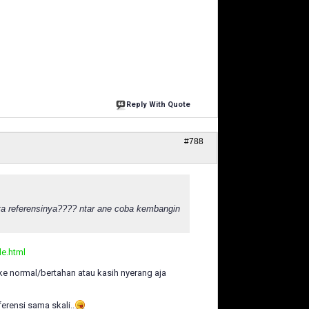
Reply With Quote
#788
nta referensinya???? ntar ane coba kembangin
le.html
e normal/bertahan atau kasih nyerang aja
erensi sama skali..