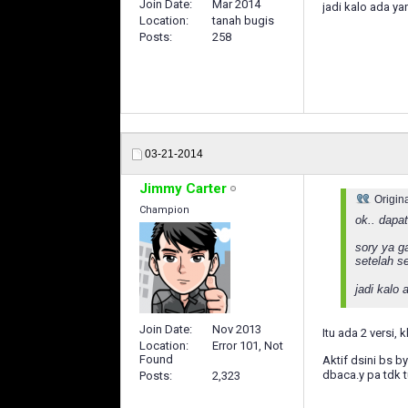
Join Date
Mar 2014
jadi kalo ada y
Location
tanah bugis
Posts
258
03-21-2014
Jimmy Carter
Origin
Champion
ok.. dapa
sory ya g
setelah se
jadi kalo
Join Date
Nov 2013
Itu ada 2 versi,
Location
Error 101, Not
Found
Aktif dsini bs 
dbaca.y pa tdk 
Posts
2,323