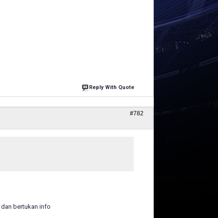
Reply With Quote
#782
r dan bertukan info