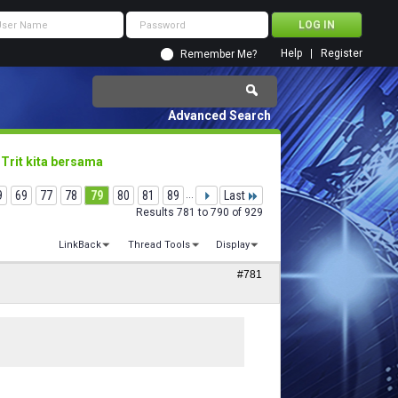
Help
Register
Remember Me?
Advanced Search
 Trit kita bersama
9
69
77
78
79
80
81
89
...
Last
Results 781 to 790 of 929
LinkBack
Thread Tools
Display
#781