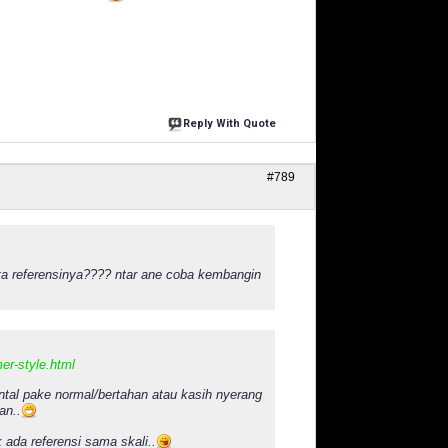
Reply With Quote
#789
nta referensinya???? ntar ane coba kembangin
er-style.html
tal pake normal/bertahan atau kasih nyerang
an..
 ada referensi sama skali..