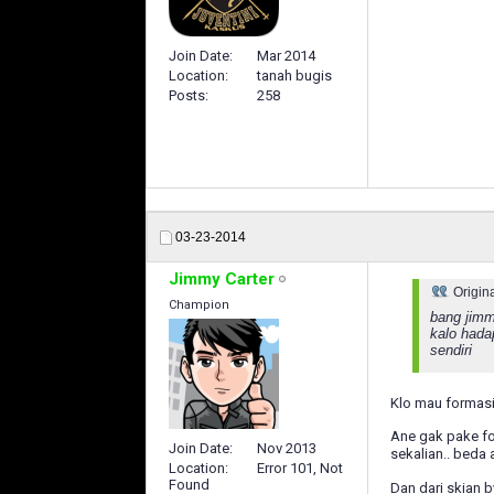
Join Date
Mar 2014
Location
tanah bugis
Posts
258
03-23-2014
Jimmy Carter
Origin
Champion
bang jimmy
kalo hada
sendiri
Klo mau formasi 
Ane gak pake fo
Join Date
Nov 2013
sekalian.. beda
Location
Error 101, Not
Found
Dan dari skian b