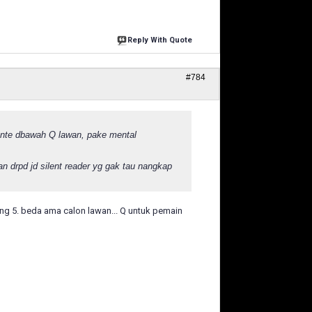
Reply With Quote
#784
o ente dbawah Q lawan, pake mental
n drpd jd silent reader yg gak tau nangkap
intang 5. beda ama calon lawan... Q untuk pemain