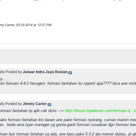
my Carter; 03-23-2014 at
12:57 PM
.
ally Posted by
Januar Indra Jaya Rustan
......
pin formasi 4-4-2 hexagon. formasi bertahan itu seperti apa???? bisa ane mi
ally Posted by
Jimmy Carter
rmasi bertahan tp ajib cek dsini --->
http://forum.topeleven.com/formasi-d...m
ake formasi bertahan klo lawan ane pake formasi nyerang, cuman mainin men
ian.. beda ama type manager yg gonta-ganti formasi ssuaikan dgn formasi law
skian byk formasi brtahan yg ada, ane baru pake 5-3-2 ala memer diatas, jd gk