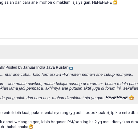
ang salah dari cara ane, mohon dimaklumi aja ya gan. HEHEHEHE
ally Posted by
Januar Indra Jaya Rustan
t... ntar ane coba.. kalo formasi 3-1-4-2 materi pemain ane cukup mumpini..
an... ane masih newbee, masih belajar posting di forum ini. belum terlalu paha
kian lama jadi pembaca. akhirnya ane putusin aktif juga di forum ini. sekalian
 ada yang salah dari cara ane, mohon dimaklumi aja ya gan. HEHEHEHE
 klo ente lebih kuat, pake mental nyerang (yg adhit popok pake), tp klo ente 
byk dapat wejangan gan, lebih bagusan PM/posting hal2 yg mau dtanyakan drpd 
tuh.. hahahahaha