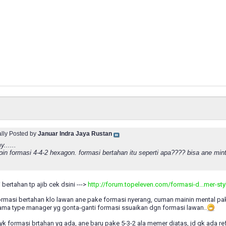
ally Posted by
Januar Indra Jaya Rustan
......
pin formasi 4-4-2 hexagon. formasi bertahan itu seperti apa???? bisa ane mi
bertahan tp ajib cek dsini --->
http://forum.topeleven.com/formasi-d...mer-sty
rmasi bertahan klo lawan ane pake formasi nyerang, cuman mainin mental pak
 ama type manager yg gonta-ganti formasi ssuaikan dgn formasi lawan..
yk formasi brtahan yg ada, ane baru pake 5-3-2 ala memer diatas, jd gk ada ref