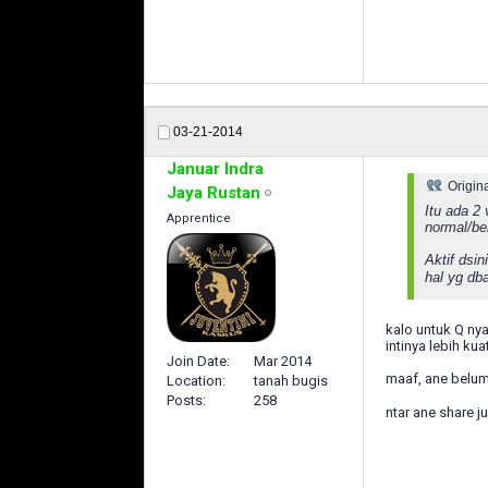
03-21-2014
Januar Indra
Origin
Jaya Rustan
Itu ada 2
Apprentice
normal/be
Aktif dsi
hal yg db
kalo untuk Q nya 
intinya lebih ku
Join Date
Mar 2014
maaf, ane belum 
Location
tanah bugis
Posts
258
ntar ane share ju