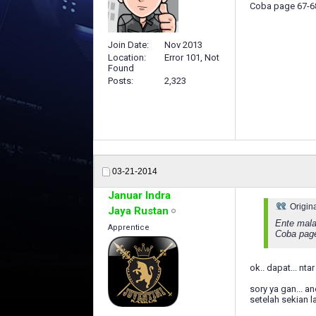
Coba page 67-6
Join Date
Nov 2013
Location
Error 101, Not
Found
Posts
2,323
03-21-2014
Januar Indra
Origin
Jaya Rustan
Ente mala
Apprentice
Coba pag
ok.. dapat... nt
sory ya gan... a
setelah sekian l