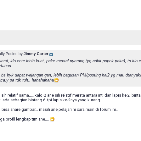
ally Posted by
Jimmy Carter
 versi, klo ente lebih kuat, pake mental nyerang (yg adhit popok pake), tp kl
rtahan..
ni bs byk dapat wejangan gan, lebih bagusan PM/posting hal2 yg mau dtanyaka
aca.y pa tdk tuh.. hahahahaha
sih relatif sama..... kalo Q ane sih relatif merata antara inti dan lapis ke 2, b
at. ada sebagian bintang 6. tpi lapis ke-2nya yang kurang.
bisa share gambar... masih ane pelajari ni cara main di forum ini..
ga profil lengkap tim ane....