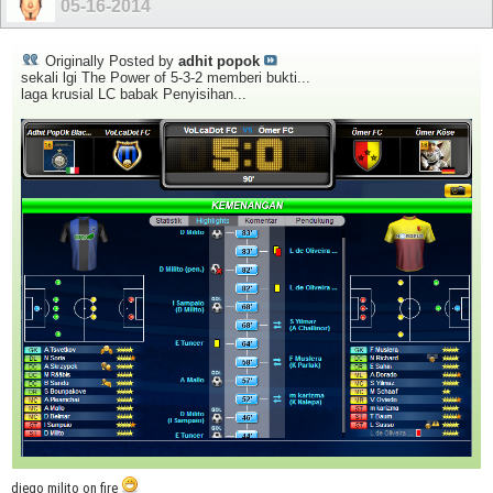
05-16-2014
Originally Posted by
adhit popok
sekali lgi The Power of 5-3-2 memberi bukti...
laga krusial LC babak Penyisihan...
diego milito on fire