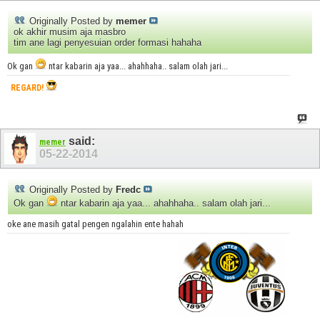
Originally Posted by
memer
ok akhir musim aja masbro
tim ane lagi penyesuian order formasi hahaha
Ok gan
ntar kabarin aja yaa... ahahhaha.. salam olah jari...
REGARD!
said:
memer
05-22-2014
Originally Posted by
Fredc
Ok gan
ntar kabarin aja yaa... ahahhaha.. salam olah jari...
oke ane masih gatal pengen ngalahin ente hahah