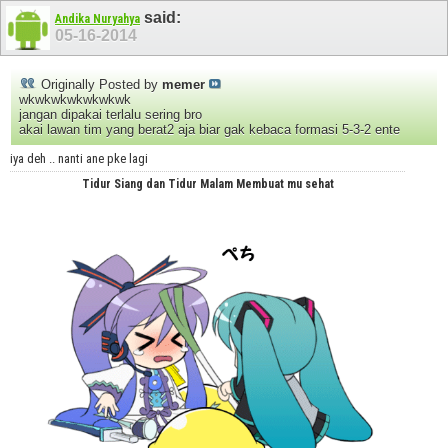
said:
Andika Nuryahya
05-16-2014
Originally Posted by
memer
wkwkwkwkwkwkwk
jangan dipakai terlalu sering bro
akai lawan tim yang berat2 aja biar gak kebaca formasi 5-3-2 ente
iya deh .. nanti ane pke lagi
Tidur Siang dan Tidur Malam Membuat mu sehat