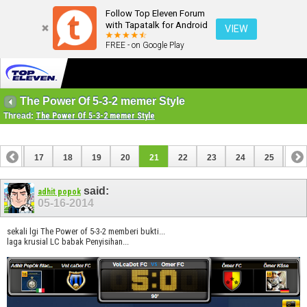
Follow Top Eleven Forum
with Tapatalk for Android
VIEW
FREE - on Google Play
The Power Of 5-3-2 memer Style
Thread:
The Power Of 5-3-2 memer Style
16
17
18
19
20
21
22
23
24
25
26
said:
adhit popok
05-16-2014
sekali lgi The Power of 5-3-2 memberi bukti...
laga krusial LC babak Penyisihan...