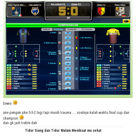
Dewo
ane pengen pke 5-3-2 lagi tapi masih trauma .... soalnya kalah waktu final cup dan
champion
dan gk jadi treble dah
Tidur Siang dan Tidur Malam Membuat mu sehat