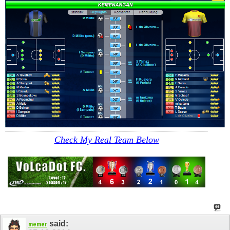
Check My Real Team Below
said:
memer