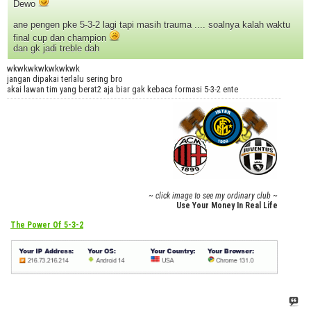
Dewo
ane pengen pke 5-3-2 lagi tapi masih trauma .... soalnya kalah waktu
final cup dan champion
dan gk jadi treble dah
wkwkwkwkwkwkwk
jangan dipakai terlalu sering bro
akai lawan tim yang berat2 aja biar gak kebaca formasi 5-3-2 ente
~ click image to see my ordinary club ~
Use Your Money In Real Life
The Power Of 5-3-2