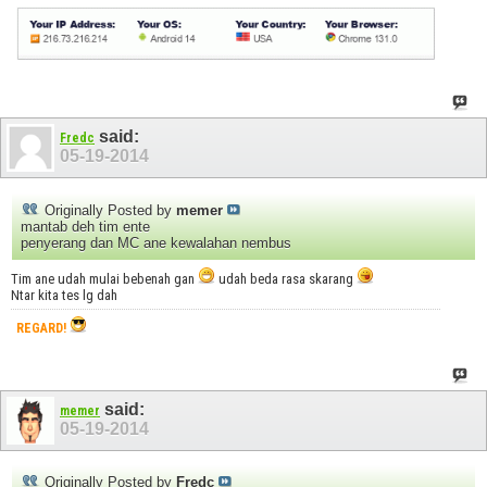
said:
Fredc
05-19-2014
Originally Posted by
memer
mantab deh tim ente
penyerang dan MC ane kewalahan nembus
Tim ane udah mulai bebenah gan
udah beda rasa skarang
Ntar kita tes lg dah
REGARD!
said:
memer
05-19-2014
Originally Posted by
Fredc