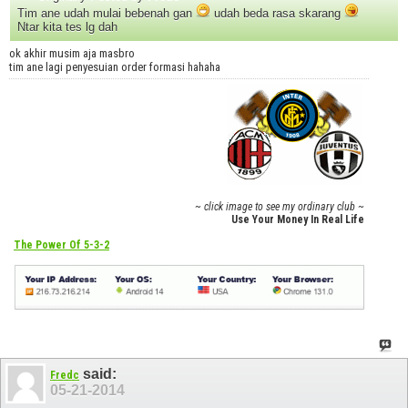
Tim ane udah mulai bebenah gan
udah beda rasa skarang
Ntar kita tes lg dah
ok akhir musim aja masbro
tim ane lagi penyesuian order formasi hahaha
~ click image to see my ordinary club ~
Use Your Money In Real Life
The Power Of 5-3-2
said:
Fredc
05-21-2014