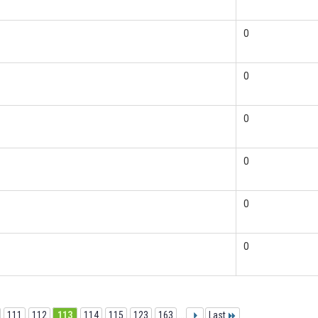
0
0
0
0
0
0
111
112
113
114
115
123
163
...
Last