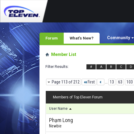
Community
Forum
What's New?
Member List
Filter Results
#
A
B
C
D
Page 113 of 212
First
...
13
63
103
Members of Top Eleven Forum
User Name
Phạm Long
Newbie