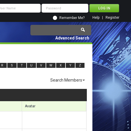
Help
Register
Remember Me?
Advanced Search
R
S
T
U
V
W
X
Y
Z
Search Members
sults 3361 to 3390 of 6332
Search took
0.51
seconds.
Avatar