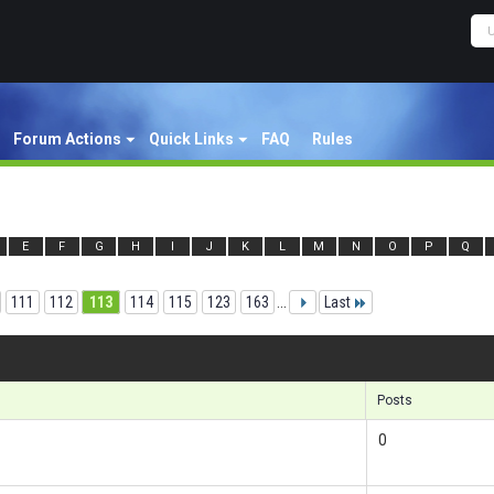
Forum Actions
Quick Links
FAQ
Rules
E
F
G
H
I
J
K
L
M
N
O
P
Q
111
112
113
114
115
123
163
...
Last
Re
Posts
0