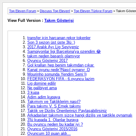
Top Eleven Forum
>
Discuss Top Eleven!
>
Top Eleven Türkçe Forum
> Takım Göster
View Full Version :
Takım Gösterişi
transfer için harcanan rekor tokenler
Son 3 sezon üst üste 3lü :)
2017 Aralık Ayı Lig Seviyeniz
Sampiyonlar ligi Barcelona'ya ozendim 😂
takım neden başarılı olamıyor
Oyuncu Gösterişi 2017
Gol kralları hep benim takımdan çıkar.
Kanat oyunu nedir?Nasıl oynanır :D
Mourinho sonunda Yendim Seni:))
FEDERASYON FIFA - 6.oyuncu lazim
Lig domine edilir
Ne galibiyet ama
3 kupa
Adim adim kupaya
Takımım ve Taktiklerim nasıl?
Para takımı V. S Emek takımı
Taktik ve Diziliş Önerilerinizi Paylaşabilirsiniz
Arkadaşlarr takımım sizce hangi diziliş ve taktikle oynamalı
3'lü kupada 1. Olanlar buraya
Bu oyuncu neden bu kadar iyi ?
Oyuncu Gösterişi 2015/2016
Oyuncum 10 puan aldı...