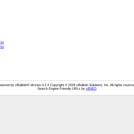
nır
nır
wered by vBulletin® Version 4.2.4 Copyright © 2026 vBulletin Solutions, Inc. All rights reserv
Search Engine Friendly URLs by
vBSEO