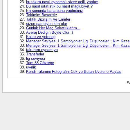
bu takım nasıl oynamalı sizce acilll yardım
Bu nasıl istatistik,bu nasıl maglubiyet ?
En sonunda bana bunu yaptirdiniz
Takimim Basarisiz
Taktik Dizilişim Ve Emirler
sizce şampiyon kim olur
Günlük Her Maç Sakatlıklarım...
Averaj Dediğin Böyle Olur :)
Kalite ve yeteneg
Menager Seviyesi 1 Şampiyonlar Ligi Düşünceleri ; Kim Kaza
Menager Seviyesi 1 Şampiyonlar Ligi Düşünceleri ; Kim Kaza
takımım oynamıyo
Transferler
lig seviyesi
Tam 35 Göztepe
uyelik
Kendi Takimini Fotografini Cek ve Butun Uyelerle Paylas
Po