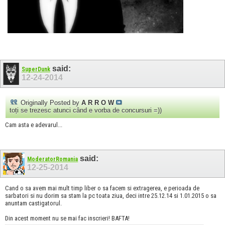
said:
SuperDunk
12-24-2014
Originally Posted by
A R R O W
toți se trezesc atunci când e vorba de concursuri =))
Cam asta e adevarul...
said:
ModeratorRomania
12-25-2014
Cand o sa avem mai mult timp liber o sa facem si extragerea, e perioada de
sarbatori si nu dorim sa stam la pc toata ziua, deci intre 25.12.14 si 1.01.2015 o sa
anuntam castigatorul.
Din acest moment nu se mai fac inscrieri! BAFTA!