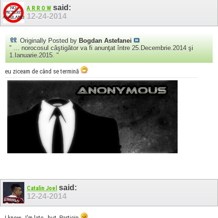
said:
A R R O W
12-24-2014
Originally Posted by
Bogdan Astefanei
" ... norocosul câştigător va fi anunţat între 25.Decembrie.2014 şi
1.Ianuarie.2015. "
eu ziceam de când se termină
said:
Catalin Joel
12-24-2014
I know.. I'm late...but, Particip