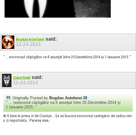
said:
Bogdan Astefanei
12-24-2014
" ... norocosul câştigător va fi anunţat între 25.Decembrie.2014 şi 1.Ianuarie.2015. "
said:
SuperDunk
12-24-2014
Originally Posted by
Bogdan Astefanei
" ... norocosul câştigător va fi anunţat între 25.Decembrie.2014 şi
1.Ianuarie.2015. "
Ar fi bine in prima zi de Craciun....Sa se bucure norocosul castigator de cadou intr-
o zi importanta...Parerea mea...