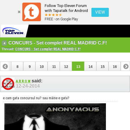
Follow Top Eleven Forum
with Tapatalk for Android
VIEW
FREE - on Google Play
CONCURS - Set complet REAL MADRID C.F!
Thread:
CONCURS - Set complet REAL MADRID C.F!
7
8
9
10
11
12
13
14
15
16
said:
A R R O W
12-24-2014
e cam gata concursul nu? sau mâine e gata?