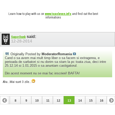
Learn how to play with us on
www.topeleven.info
and find out the best
informations
said:
SuperDunk
12-28-2014
Originally Posted by
ModeratorRomania
Cand o sa avem mai mult timp liber o sa facem si extragerea, e
perioada de sarbatori si nu dorim sa stam la pc toata ziua, deci intre
25.12.14 si 1.01.2015 o sa anuntam castigatorul.
Din acest moment nu se mai fac inscrieri! BAFTA!
Aha...Mai sunt 3 zile...
7
8
9
10
11
12
13
14
15
16