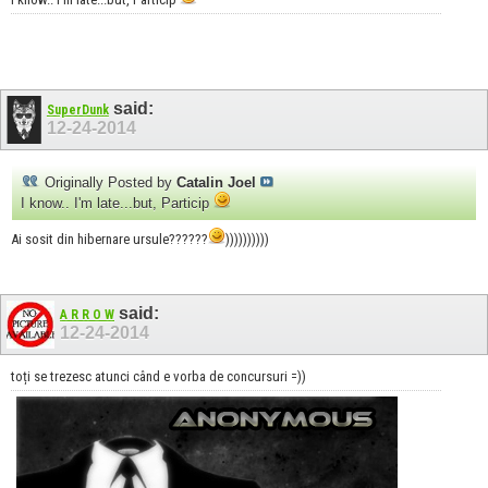
said:
SuperDunk
12-24-2014
Originally Posted by
Catalin Joel
I know.. I'm late...but, Particip
Ai sosit din hibernare ursule??????
))))))))))
said:
A R R O W
12-24-2014
toți se trezesc atunci când e vorba de concursuri =))