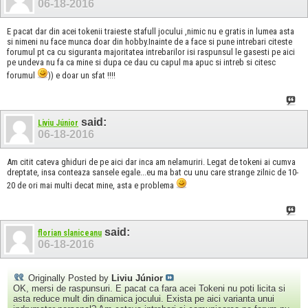
06-18-2016
E pacat dar din acei tokenii traieste stafull jocului ,nimic nu e gratis in lumea asta
si nimeni nu face munca doar din hobby.Inainte de a face si pune intrebari citeste
forumul pt ca cu siguranta majoritatea intrebarilor isi raspunsul le gasesti pe aici
pe undeva nu fa ca mine si dupa ce dau cu capul ma apuc si intreb si citesc
forumul
)) e doar un sfat !!!!
said:
Liviu Júnior
06-18-2016
Am citit cateva ghiduri de pe aici dar inca am nelamuriri. Legat de tokeni ai cumva
dreptate, insa conteaza sansele egale...eu ma bat cu unu care strange zilnic de 10-
20 de ori mai multi decat mine, asta e problema
said:
florian slaniceanu
06-18-2016
Originally Posted by
Liviu Júnior
OK, mersi de raspunsuri. E pacat ca fara acei Tokeni nu poti licita si
asta reduce mult din dinamica jocului. Exista pe aici varianta unui