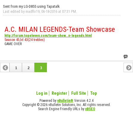
Sent from my LG-D855 using Tapatalk
Last edited by madflo19; 06-18-2016 at
07:31 PM
.
A.C. MILAN LEGENDS-Team Showcase
http://forum.topeleven.com/team-show...n-legends.html
Season 45,lvl 43(24 trebles)
GAME OVER
1
2
3
Log in
Register
Full Site
Top
Powered by
vBulletin®
Version 4.2.4
Copyright © 2026 vBulletin Solutions, Inc. All rights reserved.
Search Engine Friendly URLs by
vBSEO