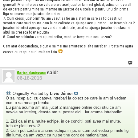
general? M-ar interesa ce valoare are acel jucator la nivel global, adica un overall
de 40 care pentru mine sa intemne un jucator de 6 stele si pentru unu din prima
liga sa insemne un jucator de o stea.
7. Cum cresc jucatorii? Nu am vazut sa fie un sistem in care sa folosesti un
scouter care sa-ti spuna cam la ce calitate va ajunge acel jucator....se intampla ca 2
jucatori identici aproape ca varsta si atribute, unul sa ajunga jucator de clasa si
altul sa creasca foarte putin?
8. Cand se schimba varsta jucatorilor, cand se incepe un nou sezon?
Cam atat deocamdata, sigur o sa mai imi amintesc si alte intrebari. Poate ma ajuta
careva cu raspunsuri, multam fain
said:
florian slaniceanu
06-18-2016
Originally Posted by
Liviu Júnior
O sa incep aici cu cateva intrebari la obiect pe care le am si vedem
cum o sa mearga treaba.
Eu pana acuma am mai jucat 2 managere online deci stiu ce am
nevoie sa inteleg, deasta am si postat aici...iar acuma intrebarile:
1. Zici ca ai mai multe echipe, in ce conditii poti avea mai multe,
trebuie platit ceva?
2. Cum pot cauta o anume echipa in joc si cum pot vedea primele ligi
din lume, ca am vazut ca nu se tine cont de nationalitate.