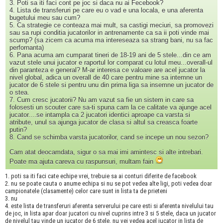
3. Poti sa iti faci cont pe joc si daca nu ai Fecebook?
4. Lista de transferuri pe care eu o vad e una locala, e una aferenta
bugetului meu sau cum?
5. Ca strategie ce conteaza mai mult, sa castigi meciuri, sa promovezi
sau sa rupi conditia jucatorilor in antrenamente ca sa ii poti vinde mai
scump? (sa zicem ca acuma ma intereseaza sa strang bani, nu sa fac
perfornanta)
6. Pana acuma am cumparat tineri de 18-19 ani de 5 stele...din ce am
vazut stele unui jucator e raportul lor comparat cu lotul meu...overall-ul
din paranteza e general? M-ar interesa ce valoare are acel jucator la
nivel global, adica un overall de 40 care pentru mine sa intemne un
jucator de 6 stele si pentru unu din prima liga sa insemne un jucator de
o stea.
7. Cum cresc jucatorii? Nu am vazut sa fie un sistem in care sa
folosesti un scouter care sa-ti spuna cam la ce calitate va ajunge acel
jucator....se intampla ca 2 jucatori identici aproape ca varsta si
atribute, unul sa ajunga jucator de clasa si altul sa creasca foarte
putin?
8. Cand se schimba varsta jucatorilor, cand se incepe un nou sezon?
Cam atat deocamdata, sigur o sa mai imi amintesc si alte intrebari.
Poate ma ajuta careva cu raspunsuri, multam fain
1. poti sa iti faci cate echipe vrei, trebuie sa ai conturi diferite de facebook
2. nu se poate cauta o anume echipa si nu se pot vedea alte ligi, poti vedea doar
campionatele (clasamente) celor care sunt in lista ta de prieteni
3. nu
4. este lista de transferuri aferenta serverului pe care esti si aferenta nivelului tau
de joc, in lista apar doar jucatori cu nivel cuprins intre 3 si 5 stele, daca un jucator
de nivelul tau vinde un jucator de 6 stele, nu vei vedea acel jucator in lista de