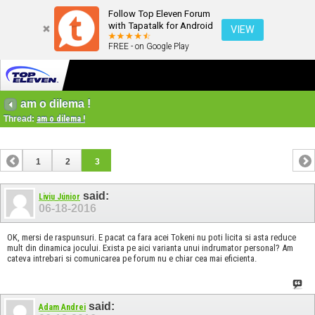
Follow Top Eleven Forum
with Tapatalk for Android
VIEW
FREE - on Google Play
am o dilema !
Thread:
am o dilema !
1
2
3
said:
Liviu Júnior
06-18-2016
OK, mersi de raspunsuri. E pacat ca fara acei Tokeni nu poti licita si asta reduce
mult din dinamica jocului. Exista pe aici varianta unui indrumator personal? Am
cateva intrebari si comunicarea pe forum nu e chiar cea mai eficienta.
said:
Adam Andrei