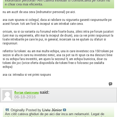
indrumator personal? Am cateva intrebari si comunicarea pe forum nu
e chiar cea mai eficienta.
nu am auzit de asa ceva (indrumator personal) pe aici.
asa cum spunea si colegul, daca ai rabdare cu siguranta gasesti raspunsurile pe
acest forum. toti am fost la inceput si am intrebat cate ceva.
oricum, sa si ca varianta cu forumul este foarte buna, zilnic intra pe forum jucatori
(unii mai cu experienta, altii mai la inceput de drum), asa ca vei primi raspunsuri la
toate intrebarile pe care le pui, in general, incercam sa ne ajutam cu sfaturi si
raspunsuri.
referitor la tokeni: eu am mai multe echipe, una in care investesc cca 150 tokeni pe
sezon si alta in care nu investesc nimic, asa ca pot sa iti spun ca ma descurc bine
si cu echipa fara investitii, am ajuns la sezonul 9, am echipa bunicica, doar cu
tokeni din joc (orice oferta disponibila de tokeni free o folosesc pe cealalta
echipa)
asa ca: intreaba si vei primi raspuns
said:
florian slaniceanu
06-18-2016
Originally Posted by
Liviu Júnior
Am citit cateva ghiduri de pe aici dar inca am nelamuriri. Legat de