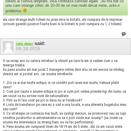
tokeni ai cumva dreptate, insa conteaza sansele egale...eu ma bat cu
unu care strange zilnic de 10-20 de ori mai multi decat mine, asta e
problema
ala care strange multi tokeni nu prea intra la licitatii, ala cumpara de la impresar
(oricum gasesti jucatori foarte buni si la licitatii si poti cumpara cu 1, 2 tokeni)
said:
Liviu Júnior
06-18-2016
O sa incep aici cu cateva intrebari la obiect pe care le am si vedem cum o sa
mearga treaba.
Eu pana acuma am mai jucat 2 managere online deci stiu ce am nevoie sa inteleg,
deasta am si postat aici...iar acuma intrebarile:
1. Zici ca ai mai multe echipe, in ce conditii poti avea mai multe, trebuie platit
ceva?
2. Cum pot cauta o anume echipa in joc si cum pot vedea primele ligi din lume, ca
am vazut ca nu se tine cont de nationalitate.
3. Poti sa iti faci cont pe joc si daca nu ai Fecebook?
4. Lista de transferuri pe care eu o vad e una locala, e una aferenta bugetului meu
sau cum?
5. Ca strategie ce conteaza mai mult, sa castigi meciuri, sa promovezi sau sa rupi
conditia jucatorilor in antrenamente ca sa ii poti vinde mai scump? (sa zicem ca
acuma ma intereseaza sa strang bani, nu sa fac perfornanta)
6. Pana acuma am cumparat tineri de 18-19 ani de 5 stele...din ce am vazut stele
unui jucator e raportul lor comparat cu lotul meu...overall-ul din paranteza e