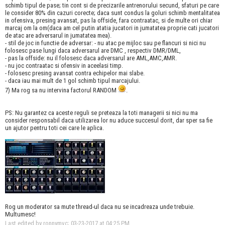
schimb tipul de pase; tin cont si de precizarile antrenorului secund, sfaturi pe care
le consider 80% din cazuri corecte; daca sunt condus la goluri schimb mentalitatea
in ofensiva, presing avansat, pas la offside, fara contraatac, si de multe ori chiar
marcaj om la om(daca am cel putin atatia jucatori in jumatatea proprie cati jucatori
de atac are adversarul in jumatatea mea).
- stil de joc in functie de adversar: - nu atac pe mijloc sau pe flancuri si nici nu
folosesc pase lungi daca adversarul are DMC , respectiv DMR/DML,
- pas la offside: nu il folosesc daca adversarul are AML,AMC,AMR.
- nu joc contraatac si ofensiv in aceelasi timp.
- folosesc presing avansat contra echipelor mai slabe.
- daca iau mai mult de 1 gol schimb tipul marcajului.
7) Ma rog sa nu intervina factorul RANDOM
.
PS: Nu garantez ca aceste reguli se preteaza la toti managerii si nici nu ma
consider responsabil daca utilizarea lor nu aduce succesul dorit, dar sper sa fie
un ajutor pentru toti cei care le aplica.
Rog un moderator sa mute thread-ul daca nu se incadreaza unde trebuie.
Multumesc!
Last edited by ronnymvc; 03-23-2017 at
04:25 PM
.