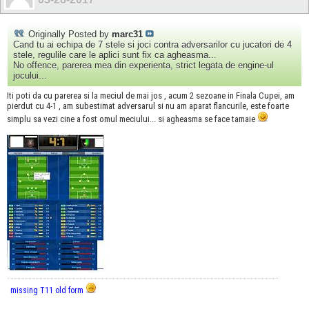
Originally Posted by
marc31
Cand tu ai echipa de 7 stele si joci contra adversarilor cu jucatori de 4
stele, regulile care le aplici sunt fix ca agheasma...
No offence, parerea mea din experienta, strict legata de engine-ul
jocului...
Iti poti da cu parerea si la meciul de mai jos , acum 2 sezoane in Finala Cupei, am
pierdut cu 4-1 , am subestimat adversarul si nu am aparat flancurile, este foarte
simplu sa vezi cine a fost omul meciului... si agheasma se face tamaie
missing T11 old form