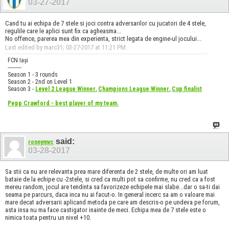
03-27-2017
Cand tu ai echipa de 7 stele si joci contra adversarilor cu jucatori de 4 stele,
regulile care le aplici sunt fix ca agheasma...
No offence, parerea mea din experienta, strict legata de engine-ul jocului...
Last edited by marc31; 03-27-2017 at
11:21 PM
.
FCN Iași
---------
Season 1 - 3 rounds
Season 2 - 2nd on Level 1
Season 3 -
Level 2 League Winner
,
Champions League Winner
,
Cup finalist
Pepp Crawford - best player of my team.
said:
ronnymvc
03-28-2017
Sa stii ca nu are relevanta prea mare diferenta de 2 stele, de multe ori am luat
bataie de la echipe cu -2stele, si cred ca multi pot sa confirme, nu cred ca a fost
mereu random, jocul are tendinta sa favorizeze echipele mai slabe...dar o sa-ti dai
seama pe parcurs, daca inca nu ai facut-o. In general incerc sa am o valoare mai
mare decat adversarii aplicand metoda pe care am descris-o pe undeva pe forum,
asta insa nu ma face castigator inainte de meci. Echipa mea de 7 stele este o
nimica toata pentru un nivel +10.