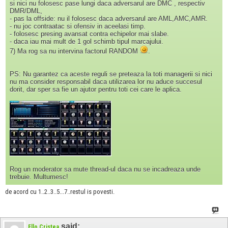
si nici nu folosesc pase lungi daca adversarul are DMC , respectiv
DMR/DML,
- pas la offside: nu il folosesc daca adversarul are AML,AMC,AMR.
- nu joc contraatac si ofensiv in aceelasi timp.
- folosesc presing avansat contra echipelor mai slabe.
- daca iau mai mult de 1 gol schimb tipul marcajului.
7) Ma rog sa nu intervina factorul RANDOM
.
PS: Nu garantez ca aceste reguli se preteaza la toti managerii si nici
nu ma consider responsabil daca utilizarea lor nu aduce succesul
dorit, dar sper sa fie un ajutor pentru toti cei care le aplica.
Rog un moderator sa mute thread-ul daca nu se incadreaza unde
trebuie. Multumesc!
de acord cu 1..2..3..5...7..restul is povesti.
said:
Fllo Cristea