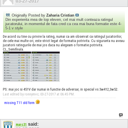
03-27-2017
Originally Posted by
Zaharia Cristian
Din experienta mea de top eleven, cel mai mult conteaza ratingul
jucatorului, in momentul de fata cred ca cea mai buna formatie este 4-
5-1 v style
De acord cu tine cu privire la rating, numai ca am observat ca ratingul jucatorilor,
de cele mai multe ori, este strict legat de formatia potrivita. Cu siguranta nu aveau
jucatorii ratingurile de mai jos daca nu alegeam o formatie potrivita.
CL_Semifinala.
PS: mai joc si 451V dar numai in functie de adversar, in special vs 3w412,3w52.
Last edited by ronnymvc; 03-27-2017 at
06:45 PM
.
missing T11 old form
said:
marc31