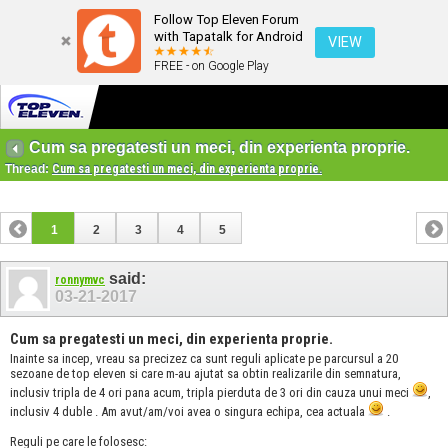
Follow Top Eleven Forum
with Tapatalk for Android
VIEW
FREE - on Google Play
Cum sa pregatesti un meci, din experienta proprie.
Thread:
Cum sa pregatesti un meci, din experienta proprie.
1
2
3
4
5
said:
ronnymvc
03-21-2017
Cum sa pregatesti un meci, din experienta proprie.
Inainte sa incep, vreau sa precizez ca sunt reguli aplicate pe parcursul a 20
sezoane de top eleven si care m-au ajutat sa obtin realizarile din semnatura,
inclusiv tripla de 4 ori pana acum, tripla pierduta de 3 ori din cauza unui meci
,
inclusiv 4 duble . Am avut/am/voi avea o singura echipa, cea actuala
.
Reguli pe care le folosesc: