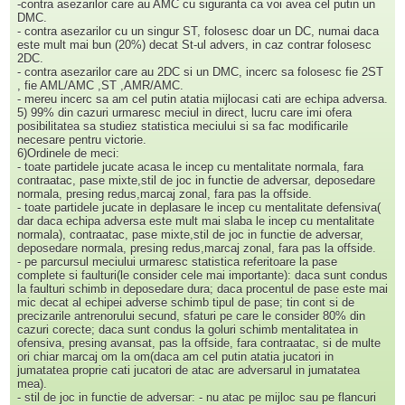
-contra asezarilor care au AMC cu siguranta ca voi avea cel putin un
DMC.
- contra asezarilor cu un singur ST, folosesc doar un DC, numai daca
este mult mai bun (20%) decat St-ul advers, in caz contrar folosesc
2DC.
- contra asezarilor care au 2DC si un DMC, incerc sa folosesc fie 2ST
, fie AML/AMC ,ST ,AMR/AMC.
- mereu incerc sa am cel putin atatia mijlocasi cati are echipa adversa.
5) 99% din cazuri urmaresc meciul in direct, lucru care imi ofera
posibilitatea sa studiez statistica meciului si sa fac modificarile
necesare pentru victorie.
6)Ordinele de meci:
- toate partidele jucate acasa le incep cu mentalitate normala, fara
contraatac, pase mixte,stil de joc in functie de adversar, deposedare
normala, presing redus,marcaj zonal, fara pas la offside.
- toate partidele jucate in deplasare le incep cu mentalitate defensiva(
dar daca echipa adversa este mult mai slaba le incep cu mentalitate
normala), contraatac, pase mixte,stil de joc in functie de adversar,
deposedare normala, presing redus,marcaj zonal, fara pas la offside.
- pe parcursul meciului urmaresc statistica referitoare la pase
complete si faulturi(le consider cele mai importante): daca sunt condus
la faulturi schimb in deposedare dura; daca procentul de pase este mai
mic decat al echipei adverse schimb tipul de pase; tin cont si de
precizarile antrenorului secund, sfaturi pe care le consider 80% din
cazuri corecte; daca sunt condus la goluri schimb mentalitatea in
ofensiva, presing avansat, pas la offside, fara contraatac, si de multe
ori chiar marcaj om la om(daca am cel putin atatia jucatori in
jumatatea proprie cati jucatori de atac are adversarul in jumatatea
mea).
- stil de joc in functie de adversar: - nu atac pe mijloc sau pe flancuri