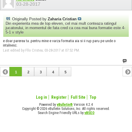
03-28-2017
Originally Posted by
Zaharia Cristian
Din experienta mea de top eleven, cel mai mult conteaza ratingul
jucatorului, in momentul de fata cred ca cea mai buna formatie este 4-
5-1 v style
e doar parerea ta..pentru mine e varza formatia aia si ii rup paru pe unde o
intalnesc.
Last edited by Fllo Cristea; 03-28-2017 at
07:52 PM
.
1
2
3
4
5
Log in
Register
Full Site
Top
Powered by
vBulletin®
Version 4.2.4
Copyright © 2026 vBulletin Solutions, Inc. All rights reserved.
Search Engine Friendly URLs by
vBSEO