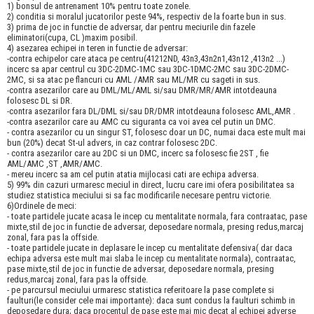
1) bonsul de antrenament 10% pentru toate zonele.
2) conditia si moralul jucatorilor peste 94%, respectiv de la foarte bun in sus.
3) prima de joc in functie de adversar, dar pentru meciurile din fazele
eliminatori(cupa, CL )maxim posibil.
4) asezarea echipei in teren in functie de adversar:
-contra echipelor care ataca pe centru(41212ND, 43n3,43n2n1,43n12 ,413n2 ...)
incerc sa apar centrul cu 3DC-2DMC-1MC sau 3DC-1DMC-2MC sau 3DC-2DMC-
2MC, si sa atac pe flancuri cu AML /AMR sau ML/MR cu sageti in sus.
-contra asezarilor care au DML/ML/AML si/sau DMR/MR/AMR intotdeauna
folosesc DL si DR.
-contra asezarilor fara DL/DML si/sau DR/DMR intotdeauna folosesc AML,AMR .
-contra asezarilor care au AMC cu siguranta ca voi avea cel putin un DMC.
- contra asezarilor cu un singur ST, folosesc doar un DC, numai daca este mult mai
bun (20%) decat St-ul advers, in caz contrar folosesc 2DC.
- contra asezarilor care au 2DC si un DMC, incerc sa folosesc fie 2ST , fie
AML/AMC ,ST ,AMR/AMC.
- mereu incerc sa am cel putin atatia mijlocasi cati are echipa adversa.
5) 99% din cazuri urmaresc meciul in direct, lucru care imi ofera posibilitatea sa
studiez statistica meciului si sa fac modificarile necesare pentru victorie.
6)Ordinele de meci:
- toate partidele jucate acasa le incep cu mentalitate normala, fara contraatac, pase
mixte,stil de joc in functie de adversar, deposedare normala, presing redus,marcaj
zonal, fara pas la offside.
- toate partidele jucate in deplasare le incep cu mentalitate defensiva( dar daca
echipa adversa este mult mai slaba le incep cu mentalitate normala), contraatac,
pase mixte,stil de joc in functie de adversar, deposedare normala, presing
redus,marcaj zonal, fara pas la offside.
- pe parcursul meciului urmaresc statistica referitoare la pase complete si
faulturi(le consider cele mai importante): daca sunt condus la faulturi schimb in
deposedare dura; daca procentul de pase este mai mic decat al echipei adverse