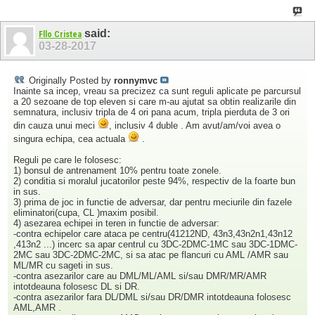
said:
Fllo Cristea
03-28-2017
Originally Posted by
ronnymvc
Inainte sa incep, vreau sa precizez ca sunt reguli aplicate pe parcursul
a 20 sezoane de top eleven si care m-au ajutat sa obtin realizarile din
semnatura, inclusiv tripla de 4 ori pana acum, tripla pierduta de 3 ori
din cauza unui meci
, inclusiv 4 duble . Am avut/am/voi avea o
singura echipa, cea actuala
.
Reguli pe care le folosesc:
1) bonsul de antrenament 10% pentru toate zonele.
2) conditia si moralul jucatorilor peste 94%, respectiv de la foarte bun
in sus.
3) prima de joc in functie de adversar, dar pentru meciurile din fazele
eliminatori(cupa, CL )maxim posibil.
4) asezarea echipei in teren in functie de adversar:
-contra echipelor care ataca pe centru(41212ND, 43n3,43n2n1,43n12
,413n2 ...) incerc sa apar centrul cu 3DC-2DMC-1MC sau 3DC-1DMC-
2MC sau 3DC-2DMC-2MC, si sa atac pe flancuri cu AML /AMR sau
ML/MR cu sageti in sus.
-contra asezarilor care au DML/ML/AML si/sau DMR/MR/AMR
intotdeauna folosesc DL si DR.
-contra asezarilor fara DL/DML si/sau DR/DMR intotdeauna folosesc
AML,AMR .