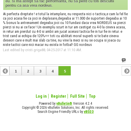
eu. si ma astept sa fac performanta, nu sa pierd cu toti descultii
pentru ca asa vrea nordeus.
Ai perfecta dreptate ! e totul la intamplare, nu respecta nici o tactica,e cam la fel fie
ca joci acasa fie ca joci in deplasare,degeaba ai 11.000 de suporteri degeaba ai 10
% bonus la antrenament degeaba joci cu 10 fundasi daca vrea NORDEUS sa pierzi
pierzi si nu ai ce face ! Un exemplu scurt in tur am castigat cu 4-0 la cineva acasa,
in retur am pierdut cu 4-0 si ambii am jucat aceiasi tactica fie in tur fie in retur. e
trist cand ai echipa de 120%++ toti cu abilitati moral superb si te bate cineva
deseori care e mult mai slab ca tine, nu vine la meci si nu se ocupa si joaca cu
niste tactici care nici macar nu exista in fotbal! GG nordeus
Last edited by cristi.griga88; 04-25-2017 at
11:10 AM
.
1
2
3
4
5
Log in
Register
Full Site
Top
Powered by
vBulletin®
Version 4.2.4
Copyright © 2026 vBulletin Solutions, Inc. All rights reserved.
Search Engine Friendly URLs by
vBSEO