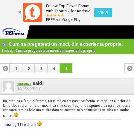
Follow Top Eleven Forum
with Tapatalk for Android
VIEW
FREE - on Google Play
Cum sa pregatesti un meci, din experienta proprie.
Thread:
Cum sa pregatesti un meci, din experienta proprie.
1
2
3
4
5
said:
ronnymvc
04-23-2017
Da, cred ca a facut diferenta, tin minte ca am gasit pe forum un raspuns al celor de
la nordeus referitor la un meci,( ca si in cazul tau) unde spuneau ca nu a fost buna
asezarea tactica folosita si alta data sa incerce sa o schimbe ca sa aiba mai multe
sanse.
missing T11 old form