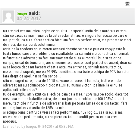
said:
funqer
04-24-2017
nu are nici cea mai mica logica ce spui tu...in special astia de la nordeus care nu
stiu ce cacat sa mai manance la cate reclamatii au. e singura lor scuza pe care o
mai pot da, ca nu ai facut tactica bine. am facut-o perfect chiar, ma pregatesc meci
de meci, dar nu joc absolut nimic.
astia de la nordeus spun mereu aceeasi chestie pe care o pun cu copy-paste la
toata lumea care are probleme cu rezultatele: sa schimbi mereu tactica si formula
in functie de adversar, sa faci antrenamentele si sa ai moralul bun si ca orice
echipa, oricat de buna ar fi, are si momente proaste. sunt perfect de acord, doar ca
avea logica daca nu faceam chestia asta. ma antrenez, schimb mereu tactica,
mereu moral superb, mereu 95-99% conditie...si ma bate o echipa de 90% tur-retur
fara drept de apel. hai sa fim seriosi...
stiu manageri care joaca de 10-15 sezoane cu aceeasi formula, indiferent de
adversar, nu au schimbat-o niciodata...si au numai victorii pe linie. la ei nu se
aplica criteriile astea?
tu de exemplu, am vazut ca ai echipa cam ca a mea. 125% sau pe acolo. daca tot
crezi asa mult in balariile astea, de ce nu joci cu o echipa de 100-105%? iti faci
mereu tacticile in functie de adversar si bati pe toata lumea doar din tactici, fara
calitate, inclusiv d-astia de 125% ca mine.
ai echipa buna pentru ca vrei sa faci performanta, nu? logic... asa si eu. si ma
astept sa fac performanta, nu sa pierd cu toti descultii pentru ca asa vrea
nordeus.
Last edited by funqer; 04-24-2017 at
05:35 PM
.