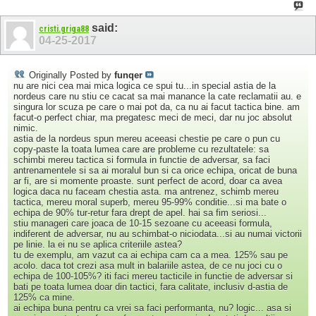
said:
cristi.griga88
04-25-2017
Originally Posted by
funqer
nu are nici cea mai mica logica ce spui tu...in special astia de la
nordeus care nu stiu ce cacat sa mai manance la cate reclamatii au. e
singura lor scuza pe care o mai pot da, ca nu ai facut tactica bine. am
facut-o perfect chiar, ma pregatesc meci de meci, dar nu joc absolut
nimic.
astia de la nordeus spun mereu aceeasi chestie pe care o pun cu
copy-paste la toata lumea care are probleme cu rezultatele: sa
schimbi mereu tactica si formula in functie de adversar, sa faci
antrenamentele si sa ai moralul bun si ca orice echipa, oricat de buna
ar fi, are si momente proaste. sunt perfect de acord, doar ca avea
logica daca nu faceam chestia asta. ma antrenez, schimb mereu
tactica, mereu moral superb, mereu 95-99% conditie...si ma bate o
echipa de 90% tur-retur fara drept de apel. hai sa fim seriosi...
stiu manageri care joaca de 10-15 sezoane cu aceeasi formula,
indiferent de adversar, nu au schimbat-o niciodata...si au numai victorii
pe linie. la ei nu se aplica criteriile astea?
tu de exemplu, am vazut ca ai echipa cam ca a mea. 125% sau pe
acolo. daca tot crezi asa mult in balariile astea, de ce nu joci cu o
echipa de 100-105%? iti faci mereu tacticile in functie de adversar si
bati pe toata lumea doar din tactici, fara calitate, inclusiv d-astia de
125% ca mine.
ai echipa buna pentru ca vrei sa faci performanta, nu? logic... asa si