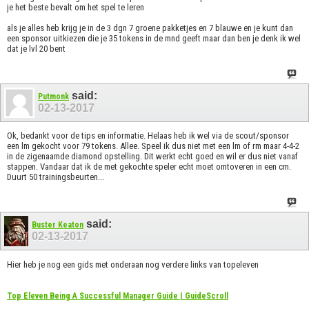
je het beste bevalt om het spel te leren
als je alles heb krijg je in de 3 dgn 7 groene pakketjes en 7 blauwe en je kunt dan
een sponsor uitkiezen die je 35 tokens in de mnd geeft maar dan ben je denk ik wel
dat je lvl 20 bent
said:
Putmonk
02-13-2017
Ok, bedankt voor de tips en informatie. Helaas heb ik wel via de scout/sponsor
een lm gekocht voor 79 tokens. Allee. Speel ik dus niet met een lm of rm maar 4-4-2
in de zigenaamde diamond opstelling. Dit werkt echt goed en wil er dus niet vanaf
stappen. Vandaar dat ik de met gekochte speler echt moet omtoveren in een cm.
Duurt 50 trainingsbeurten...
said:
Buster Keaton
02-13-2017
Hier heb je nog een gids met onderaan nog verdere links van topeleven
Top Eleven Being A Successful Manager Guide | GuideScroll