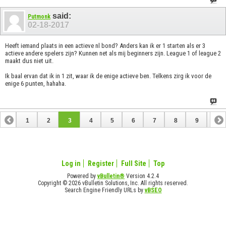
said:
Putmonk
02-18-2017
Heeft iemand plaats in een actieve nl bond? Anders kan ik er 1 starten als er 3
actieve andere spelers zijn? Kunnen net als mij beginners zijn. League 1 of league 2
maakt dus niet uit.
Ik baal ervan dat ik in 1 zit, waar ik de enige actieve ben. Telkens zirg ik voor de
enige 6 punten, hahaha.
1
2
3
4
5
6
7
8
9
10
11
12
13
14
Log in
Register
Full Site
Top
Powered by
vBulletin®
Version 4.2.4
Copyright © 2026 vBulletin Solutions, Inc. All rights reserved.
Search Engine Friendly URLs by
vBSEO