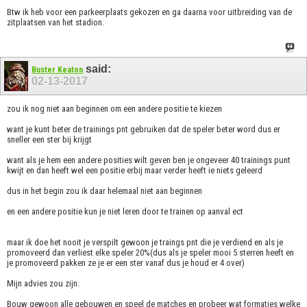
Btw ik heb voor een parkeerplaats gekozen en ga daarna voor uitbreiding van de
zitplaatsen van het stadion.
said:
Buster Keaton
02-13-2017
zou ik nog niet aan beginnen om een andere positie te kiezen
want je kunt beter de trainings pnt gebruiken dat de speler beter word dus er
sneller een ster bij krijgt
want als je hem een andere posities wilt geven ben je ongeveer 40 trainings punt
kwijt en dan heeft wel een positie erbij maar verder heeft ie niets geleerd
dus in het begin zou ik daar helemaal niet aan beginnen
en een andere positie kun je niet leren door te trainen op aanval ect
maar ik doe het nooit je verspilt gewoon je traings pnt die je verdiend en als je
promoveerd dan verliest elke speler 20%(dus als je speler mooi 5 sterren heeft en
je promoveerd pakken ze je er een ster vanaf dus je houd er 4 over)
Mijn advies zou zijn:
Bouw gewoon alle gebouwen en speel de matches en probeer wat formaties welke