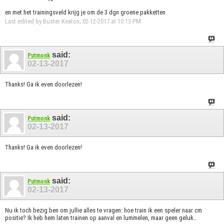
en met het trainingsveld krijg je om de 3 dgn groene pakketten
Last edited by Buster Keaton; 02-12-2017 at
10:13 PM
.
said:
Putmonk
02-13-2017
Thanks! Ga ik even doorlezen!
said:
Putmonk
02-13-2017
Thanks! Ga ik even doorlezen!
said:
Putmonk
02-13-2017
Nu ik toch bezig ben om jullie alles te vragen: hoe train ik een speler naar cm
positie? Ik heb hem laten trainen op aanval en lummelen, maar geen geluk..