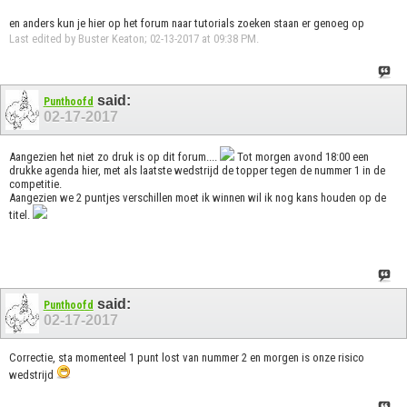
en anders kun je hier op het forum naar tutorials zoeken staan er genoeg op
Last edited by Buster Keaton; 02-13-2017 at
09:38 PM
.
said:
Punthoofd
02-17-2017
Aangezien het niet zo druk is op dit forum....
Tot morgen avond 18:00 een
drukke agenda hier, met als laatste wedstrijd de topper tegen de nummer 1 in de
competitie.
Aangezien we 2 puntjes verschillen moet ik winnen wil ik nog kans houden op de
titel.
said:
Punthoofd
02-17-2017
Correctie, sta momenteel 1 punt lost van nummer 2 en morgen is onze risico
wedstrijd