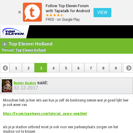
Follow Top Eleven Forum
with Tapatalk for Android
VIEW
FREE - on Google Play
Top Eleven Holland
Thread:
Top Eleven Holland
1
2
3
4
5
6
7
8
9
10
11
12
13
14
said:
Buster Keaton
02-12-2017
Misschien heb je hier iets aan kun je zelf de beslissing nemen wat je goed lijkt leer
je ook weer van
https://forum.topeleven.com/tutorial...youre-new.html
als je je stadion uitbreid moet je ook voor een parkeerplaats zorgen om het
stadion vol te krijgen