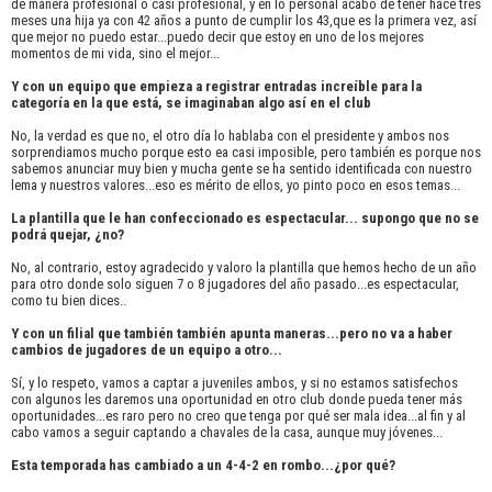
de manera profesional o casi profesional, y en lo personal acabo de tener hace tres
meses una hija ya con 42 años a punto de cumplir los 43,que es la primera vez, así
que mejor no puedo estar...puedo decir que estoy en uno de los mejores
momentos de mi vida, sino el mejor...
Y con un equipo que empieza a registrar entradas increíble para la
categoría en la que está, se imaginaban algo así en el club
No, la verdad es que no, el otro día lo hablaba con el presidente y ambos nos
sorprendiamos mucho porque esto ea casi imposible, pero también es porque nos
sabemos anunciar muy bien y mucha gente se ha sentido identificada con nuestro
lema y nuestros valores...eso es mérito de ellos, yo pinto poco en esos temas...
La plantilla que le han confeccionado es espectacular... supongo que no se
podrá quejar, ¿no?
No, al contrario, estoy agradecido y valoro la plantilla que hemos hecho de un año
para otro donde solo siguen 7 o 8 jugadores del año pasado...es espectacular,
como tu bien dices..
Y con un filial que también también apunta maneras...pero no va a haber
cambios de jugadores de un equipo a otro...
Sí, y lo respeto, vamos a captar a juveniles ambos, y si no estamos satisfechos
con algunos les daremos una oportunidad en otro club donde pueda tener más
oportunidades...es raro pero no creo que tenga por qué ser mala idea...al fin y al
cabo vamos a seguir captando a chavales de la casa, aunque muy jóvenes...
Esta temporada has cambiado a un 4-4-2 en rombo...¿por qué?