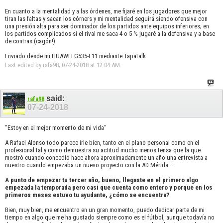
En cuanto a la mentalidad y a las órdenes, me fijaré en los jugadores que mejor
tiran las faltas y sacan los córners y mi mentalidad seguirá siendo ofensiva con
una presión alta para ser dominador de los partidos ante equipos inferiores; en
los partidos complicados si el rival me saca 4 o 5 % jugaré a la defensiva y a base
de contras (cagón!)
Enviado desde mi HUAWEI G535-L11 mediante Tapatalk
Last edited by rafa98; 07-24-2018 at
12:04 AM
.
said:
rafa98
07-24-2018
"Estoy en el mejor momento de mi vida"
A Rafael Alonso todo parece irle bien, tanto en el plano personal como en el
profesional tal y como demuestra su actitud mucho menos tensa que la que
mostró cuando concedió hace ahora aproximadamente un año una entrevista a
nuestro cuando empezaba un nuevo proyecto con la AD Mérida...
A punto de empezar tu tercer año, bueno, llegaste en el primero algo
empezada la temporada pero casi que cuenta como entero y porque en los
primeros meses estuvo tu ayudante, ¿cómo se encuentra?
Bien, muy bien, me encuentro en un gran momento, puedo dedicar parte de mi
tiempo en algo que me ha gustado siempre como es el fútbol, aunque todavía no