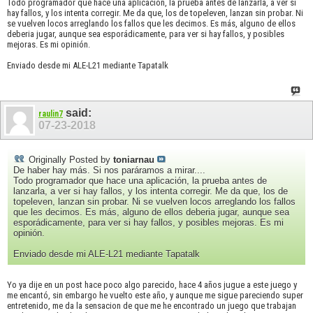
Todo programador que hace una aplicación, la prueba antes de lanzarla, a ver si
hay fallos, y los intenta corregir. Me da que, los de topeleven, lanzan sin probar. Ni
se vuelven locos arreglando los fallos que les decimos. Es más, alguno de ellos
deberia jugar, aunque sea esporádicamente, para ver si hay fallos, y posibles
mejoras. Es mi opinión.
Enviado desde mi ALE-L21 mediante Tapatalk
said:
raulin7
07-23-2018
Originally Posted by
toniarnau
De haber hay más. Si nos paráramos a mirar....
Todo programador que hace una aplicación, la prueba antes de
lanzarla, a ver si hay fallos, y los intenta corregir. Me da que, los de
topeleven, lanzan sin probar. Ni se vuelven locos arreglando los fallos
que les decimos. Es más, alguno de ellos deberia jugar, aunque sea
esporádicamente, para ver si hay fallos, y posibles mejoras. Es mi
opinión.
Enviado desde mi ALE-L21 mediante Tapatalk
Yo ya dije en un post hace poco algo parecido, hace 4 años jugue a este juego y
me encantó, sin embargo he vuelto este año, y aunque me sigue pareciendo super
entretenido, me da la sensacion de que me he encontrado un juego que trabajan