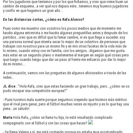
Por los jugadores que teníamos y por los que fichamos, y creo que viene buen un
cambio de esquema...a ver qué nos depara este...tenemos muy buenos jugadores
y confío en que hagamos un gran año...
En las distancias cortas, ¿cómo es Rafa Alonso?
Pues como me muestro con vosotros los pocos medios que de momento me
hacéis alguna entrevista o me hacéis algunas preguntillas antes y después de los
partidos...creo que es difícil que la famar cambie, si es que llega a suceder..soy
una persona normal que intenta sacar lo mejor de un colectivo de personas que
trabajan con nosotros para un mismo fin y en mis otras facetas de la vida más de
lo mismo, cuando estoy con mi familia, con los amigos...digamos que me gusta
más estar en un segundo plano o mantenerme al margen en según qué cosas pero
que luego cuando tengo que dar un paso al frente me esfuerzo por dar lo mejor
de mi mismo...
A continuación, vamos con las preguntas de algunos aficionados a través de las
redes...
JL dice
: "Hola Rafa, creo que estas haciendo un gran trabajo, pero...¿cómo se os
pudo escapar esa competición europea?"
- Pues tuvimos mala suerte porque seguimos creyendo que hicimos más méritos
que el rival para ganar, pero el fútbol muchas veces es injusto y es lo que hay, una
pena...un saludo!
Marta
Hola Rafa, ¿cómo se llama tu hija, te está resultando complicado
compaginarlo con el fútbol y con las cosas que haces?
- Se llama Valeria y sí, me está costando,porque no estaba muy acostumbrado,