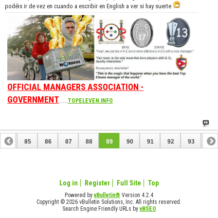
podéis ir de vez en cuando a escribir en English a ver si hay suerte
OFFICIAL MANAGERS ASSOCIATION -
GOVERNMENT
......
TOPELEVEN.INFO
84
85
86
87
88
89
90
91
92
93
94
104
105
Log in
Register
Full Site
Top
Powered by
vBulletin®
Version 4.2.4
Copyright © 2026 vBulletin Solutions, Inc. All rights reserved.
Search Engine Friendly URLs by
vBSEO