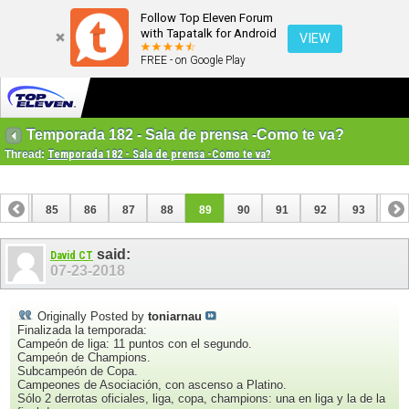
Follow Top Eleven Forum
with Tapatalk for Android
VIEW
FREE - on Google Play
Temporada 182 - Sala de prensa -Como te va?
Thread:
Temporada 182 - Sala de prensa -Como te va?
84
85
86
87
88
89
90
91
92
93
94
104
105
said:
David CT
07-23-2018
Originally Posted by
toniarnau
Finalizada la temporada:
Campeón de liga: 11 puntos con el segundo.
Campeón de Champions.
Subcampeón de Copa.
Campeones de Asociación, con ascenso a Platino.
Sólo 2 derrotas oficiales, liga, copa, champions: una en liga y la de la