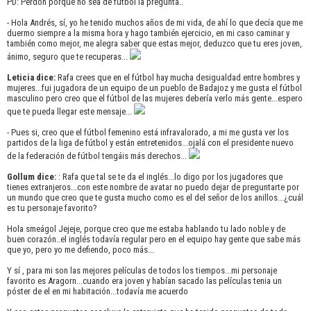
PD: Perdón porque no sea de fútbol la pregunta..
- Hola Andrés, sí, yo he tenido muchos años de mi vida, de ahí lo que decía que me
duermo siempre a la misma hora y hago también ejercicio, en mi caso caminar y
también como mejor, me alegra saber que estas mejor, deduzco que tu eres joven,
ánimo, seguro que te recuperas...
Leticia dice:
Rafa crees que en el fútbol hay mucha desigualdad entre hombres y
mujeres...fui jugadora de un equipo de un pueblo de Badajoz y me gusta el fútbol
masculino pero creo que el fútbol de las mujeres debería verlo más gente...espero
que te pueda llegar este mensaje...
- Pues si, creo que el fútbol femenino está infravalorado, a mi me gusta ver los
partidos de la liga de fútbol y están entretenidos...ojalá con el presidente nuevo
de la federación de fútbol tengáis más derechos...
Gollum dice:
: Rafa que tal se te da el inglés...lo digo por los jugadores que
tienes extranjeros...con este nombre de avatar no puedo dejar de preguntarte por
un mundo que creo que te gusta mucho como es el del señor de los anillos...¿cuál
es tu personaje favorito?
Hola smeágol Jejeje, porque creo que me estaba hablando tu lado noble y de
buen corazón..el inglés todavía regular pero en el equipo hay gente que sabe más
que yo, pero yo me defiendo, poco más...
Y sí , para mi son las mejores películas de todos los tiempos...mi personaje
favorito es Aragorn...cuando era joven y habían sacado las películas tenia un
póster de el en mi habitación...todavía me acuerdo