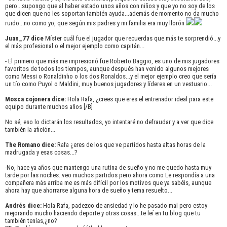
pero...supongo que al haber estado unos años con niños y que yo no soy de los
que dicen que no les soportan también ayuda...además de momento no da mucho
ruido...no como yo, que según mis padres y mi familia era muy llorón
Juan_77 dice
Míster cuál fue el jugador que recuerdas que más te sorprendió...y
el más profesional o el mejor ejemplo como capitán...
- El primero que más me impresionó fue Roberto Baggio, es uno de mis jugadores
favoritos de todos los tiempos, aunque después han venido algunos mejores
como Messi o Ronaldinho o los dos Ronaldos...y el mejor ejemplo creo que sería
un tío como Puyol o Maldini, muy buenos jugadores y líderes en un vestuario...
Mosca cojonera dice:
Hola Rafa, ¿crees que eres el entrenador ideal para este
equipo durante muchos años [/B]
No sé, eso lo dictarán los resultados, yo intentaré no defraudar y a ver que dice
también la afición...
The Romano dice:
Rafa ¿eres de los que ve partidos hasta altas horas de la
madrugada y esas cosas...?
-No, hace ya años que mantengo una rutina de sueño y no me quedo hasta muy
tarde por las noches..veo muchos partidos pero ahora como Le respondía a una
compañera más arriba me es más difícil por los motivos que ya sabéis, aunque
ahora hay que ahorrarse alguna hora de sueño y tema resuelto...
Andrés dice:
Hola Rafa, padezco de ansiedad y lo he pasado mal pero estoy
mejorando mucho haciendo deporte y otras cosas...te leí en tu blog que tu
también tenías,¿no?