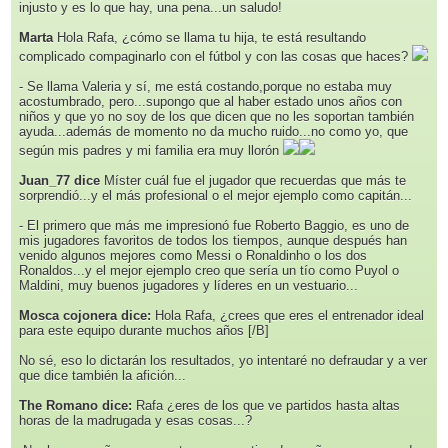
injusto y es lo que hay, una pena...un saludo!
Marta
Hola Rafa, ¿cómo se llama tu hija, te está resultando
complicado compaginarlo con el fútbol y con las cosas que haces?
- Se llama Valeria y sí, me está costando,porque no estaba muy
acostumbrado, pero...supongo que al haber estado unos años con
niños y que yo no soy de los que dicen que no les soportan también
ayuda...además de momento no da mucho ruido...no como yo, que
según mis padres y mi familia era muy llorón
Juan_77 dice
Míster cuál fue el jugador que recuerdas que más te
sorprendió...y el más profesional o el mejor ejemplo como capitán...
- El primero que más me impresionó fue Roberto Baggio, es uno de
mis jugadores favoritos de todos los tiempos, aunque después han
venido algunos mejores como Messi o Ronaldinho o los dos
Ronaldos...y el mejor ejemplo creo que sería un tío como Puyol o
Maldini, muy buenos jugadores y líderes en un vestuario...
Mosca cojonera dice:
Hola Rafa, ¿crees que eres el entrenador ideal
para este equipo durante muchos años [/B]
No sé, eso lo dictarán los resultados, yo intentaré no defraudar y a ver
que dice también la afición...
The Romano dice:
Rafa ¿eres de los que ve partidos hasta altas
horas de la madrugada y esas cosas...?