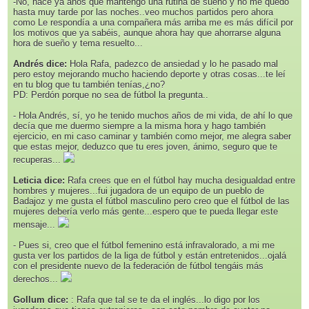
-No, hace ya años que mantengo una rutina de sueño y no me quedo
hasta muy tarde por las noches..veo muchos partidos pero ahora
como Le respondía a una compañera más arriba me es más difícil por
los motivos que ya sabéis, aunque ahora hay que ahorrarse alguna
hora de sueño y tema resuelto...
Andrés dice:
Hola Rafa, padezco de ansiedad y lo he pasado mal
pero estoy mejorando mucho haciendo deporte y otras cosas...te leí
en tu blog que tu también tenías,¿no?
PD: Perdón porque no sea de fútbol la pregunta..
- Hola Andrés, sí, yo he tenido muchos años de mi vida, de ahí lo que
decía que me duermo siempre a la misma hora y hago también
ejercicio, en mi caso caminar y también como mejor, me alegra saber
que estas mejor, deduzco que tu eres joven, ánimo, seguro que te
recuperas...
Leticia dice:
Rafa crees que en el fútbol hay mucha desigualdad entre
hombres y mujeres...fui jugadora de un equipo de un pueblo de
Badajoz y me gusta el fútbol masculino pero creo que el fútbol de las
mujeres debería verlo más gente...espero que te pueda llegar este
mensaje...
- Pues si, creo que el fútbol femenino está infravalorado, a mi me
gusta ver los partidos de la liga de fútbol y están entretenidos...ojalá
con el presidente nuevo de la federación de fútbol tengáis más
derechos...
Gollum dice:
: Rafa que tal se te da el inglés...lo digo por los