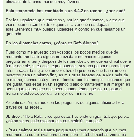
chavales de la casa, aunque muy jóvenes...
Esta temporada has cambiado a un 4-4-2 en rombo...¿por qué?
Por los jugadores que teníamos y por los que fichamos, y creo que
viene buen un cambio de esquema...a ver qué nos depara
este...tenemos muy buenos jugadores y confío en que hagamos un
gran año...
En las distancias cortas, ¿cómo es Rafa Alonso?
Pues como me muestro con vosotros los pocos medios que de
momento me hacéis alguna entrevista o me hacéis algunas
preguntillas antes y después de los partidos...creo que es difícil que la
famar cambie, si es que llega a suceder..soy una persona normal que
intenta sacar lo mejor de un colectivo de personas que trabajan con
nosotros para un mismo fin y en mis otras facetas de la vida más de
lo mismo, cuando estoy con mi familia, con los amigos...digamos que
me gusta más estar en un segundo plano o mantenerme al margen en
según qué cosas pero que luego cuando tengo que dar un paso al
frente me esfuerzo por dar lo mejor de mi mismo...
A continuación, vamos con las preguntas de algunos aficionados a
través de las redes...
JL dice
: "Hola Rafa, creo que estas haciendo un gran trabajo, pero...
¿cómo se os pudo escapar esa competición europea?"
- Pues tuvimos mala suerte porque seguimos creyendo que hicimos
más méritos que el rival para ganar, pero el fútbol muchas veces es