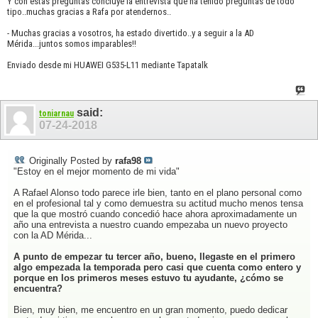
Y con estas preguntas concluye la entrevista que ha tenido preguntas de todo
tipo..muchas gracias a Rafa por atendernos..
- Muchas gracias a vosotros, ha estado divertido..y a seguir a la AD
Mérida...juntos somos imparables!!
Enviado desde mi HUAWEI G535-L11 mediante Tapatalk
said:
toniarnau
07-24-2018
Originally Posted by
rafa98
"Estoy en el mejor momento de mi vida"
A Rafael Alonso todo parece irle bien, tanto en el plano personal como
en el profesional tal y como demuestra su actitud mucho menos tensa
que la que mostró cuando concedió hace ahora aproximadamente un
año una entrevista a nuestro cuando empezaba un nuevo proyecto
con la AD Mérida...
A punto de empezar tu tercer año, bueno, llegaste en el primero
algo empezada la temporada pero casi que cuenta como entero y
porque en los primeros meses estuvo tu ayudante, ¿cómo se
encuentra?
Bien, muy bien, me encuentro en un gran momento, puedo dedicar