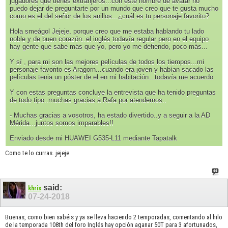
jugadores que tienes extranjeros...con este nombre de avatar no
puedo dejar de preguntarte por un mundo que creo que te gusta mucho
como es el del señor de los anillos...¿cuál es tu personaje favorito?
Hola smeágol Jejeje, porque creo que me estaba hablando tu lado
noble y de buen corazón..el inglés todavía regular pero en el equipo
hay gente que sabe más que yo, pero yo me defiendo, poco más...
Y sí , para mi son las mejores películas de todos los tiempos...mi
personaje favorito es Aragorn...cuando era joven y habían sacado las
películas tenia un póster de el en mi habitación...todavía me acuerdo
Y con estas preguntas concluye la entrevista que ha tenido preguntas
de todo tipo..muchas gracias a Rafa por atendernos..
- Muchas gracias a vosotros, ha estado divertido..y a seguir a la AD
Mérida...juntos somos imparables!!
Enviado desde mi HUAWEI G535-L11 mediante Tapatalk
Como te lo curras. jejeje
said:
khris
07-24-2018
Buenas, como bien sabéis y ya se lleva haciendo 2 temporadas, comentando al hilo
de la temporada 108th del foro Inglés hay opción aganar 50T para 3 afortunados,