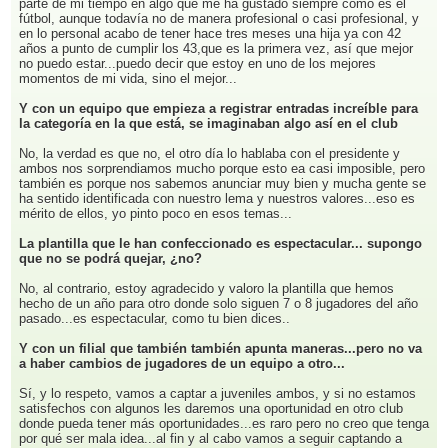
parte de mi tiempo en algo que me ha gustado siempre como es el
fútbol, aunque todavía no de manera profesional o casi profesional, y
en lo personal acabo de tener hace tres meses una hija ya con 42
años a punto de cumplir los 43,que es la primera vez, así que mejor
no puedo estar...puedo decir que estoy en uno de los mejores
momentos de mi vida, sino el mejor...
Y con un equipo que empieza a registrar entradas increíble para
la categoría en la que está, se imaginaban algo así en el club
No, la verdad es que no, el otro día lo hablaba con el presidente y
ambos nos sorprendiamos mucho porque esto ea casi imposible, pero
también es porque nos sabemos anunciar muy bien y mucha gente se
ha sentido identificada con nuestro lema y nuestros valores...eso es
mérito de ellos, yo pinto poco en esos temas...
La plantilla que le han confeccionado es espectacular... supongo
que no se podrá quejar, ¿no?
No, al contrario, estoy agradecido y valoro la plantilla que hemos
hecho de un año para otro donde solo siguen 7 o 8 jugadores del año
pasado...es espectacular, como tu bien dices..
Y con un filial que también también apunta maneras...pero no va
a haber cambios de jugadores de un equipo a otro...
Sí, y lo respeto, vamos a captar a juveniles ambos, y si no estamos
satisfechos con algunos les daremos una oportunidad en otro club
donde pueda tener más oportunidades...es raro pero no creo que tenga
por qué ser mala idea...al fin y al cabo vamos a seguir captando a