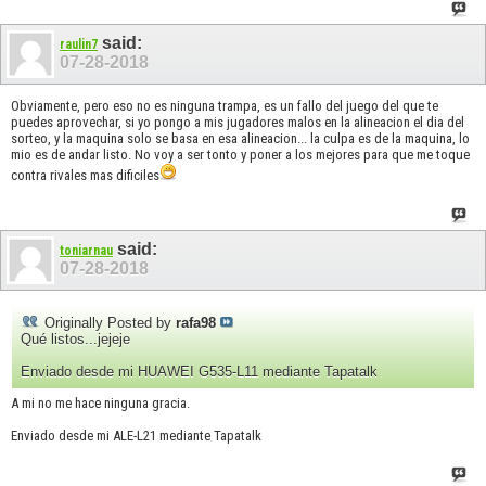
said:
raulin7
07-28-2018
Obviamente, pero eso no es ninguna trampa, es un fallo del juego del que te
puedes aprovechar, si yo pongo a mis jugadores malos en la alineacion el dia del
sorteo, y la maquina solo se basa en esa alineacion... la culpa es de la maquina, lo
mio es de andar listo. No voy a ser tonto y poner a los mejores para que me toque
contra rivales mas dificiles
said:
toniarnau
07-28-2018
Originally Posted by
rafa98
Qué listos...jejeje
Enviado desde mi HUAWEI G535-L11 mediante Tapatalk
A mi no me hace ninguna gracia.
Enviado desde mi ALE-L21 mediante Tapatalk