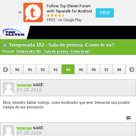
Follow Top Eleven Forum
with Tapatalk for Android
VIEW
FREE - on Google Play
Temporada 182 - Sala de prensa -Como te va?
Thread:
Temporada 182 - Sala de prensa -Como te va?
89
90
91
92
93
94
95
96
97
98
99
109
110
said:
toniarnau
07-28-2018
khris, necesito hablar contigo, como moderador que eres. Denunciar una posible
trampa de una asociación.
said:
toniarnau
07-28-2018