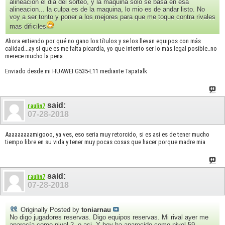
alineacion el dia del sorteo, y la maquina solo se basa en esa
alineacion... la culpa es de la maquina, lo mio es de andar listo. No
voy a ser tonto y poner a los mejores para que me toque contra rivales
mas dificiles
Ahora entiendo por qué no gano los títulos y se los llevan equipos con más
calidad...ay si que es me falta picardía, yo que intento ser lo más legal posible..no
merece mucho la pena...
Enviado desde mi HUAWEI G535-L11 mediante Tapatalk
said:
raulin7
07-28-2018
Aaaaaaaaamigooo, ya ves, eso seria muy retorcido, si es asi es de tener mucho
tiempo libre en su vida y tener muy pocas cosas que hacer porque madre mia
said:
raulin7
07-28-2018
Originally Posted by
toniarnau
No digo jugadores reservas. Digo equipos reservas. Mi rival ayer me
aparecía como nivel 2, o asi. Y hoy ha aparecido como nivel 59.