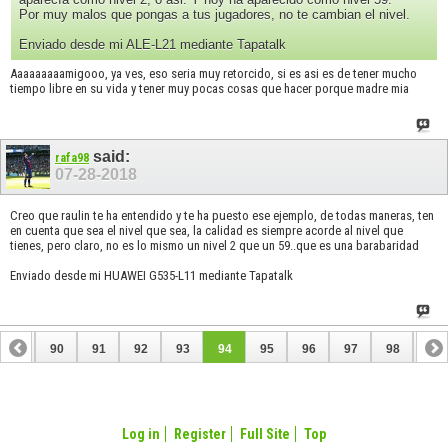
Por muy malos que pongas a tus jugadores, no te cambian el nivel.
Enviado desde mi ALE-L21 mediante Tapatalk
Aaaaaaaaamigooo, ya ves, eso seria muy retorcido, si es asi es de tener mucho
tiempo libre en su vida y tener muy pocas cosas que hacer porque madre mia
said:
rafa98
07-28-2018
Creo que raulin te ha entendido y te ha puesto ese ejemplo, de todas maneras, ten
en cuenta que sea el nivel que sea, la calidad es siempre acorde al nivel que
tienes, pero claro, no es lo mismo un nivel 2 que un 59..que es una barabaridad
Enviado desde mi HUAWEI G535-L11 mediante Tapatalk
89
90
91
92
93
94
95
96
97
98
99
109
110
Log in
Register
Full Site
Top