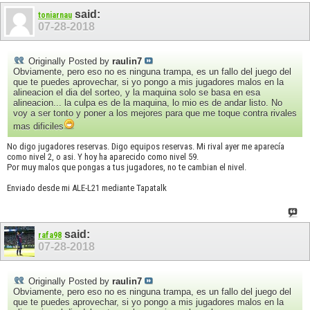
said:
toniarnau
07-28-2018
Originally Posted by
raulin7
Obviamente, pero eso no es ninguna trampa, es un fallo del juego del
que te puedes aprovechar, si yo pongo a mis jugadores malos en la
alineacion el dia del sorteo, y la maquina solo se basa en esa
alineacion... la culpa es de la maquina, lo mio es de andar listo. No
voy a ser tonto y poner a los mejores para que me toque contra rivales
mas dificiles
No digo jugadores reservas. Digo equipos reservas. Mi rival ayer me aparecía
como nivel 2, o asi. Y hoy ha aparecido como nivel 59.
Por muy malos que pongas a tus jugadores, no te cambian el nivel.
Enviado desde mi ALE-L21 mediante Tapatalk
said:
rafa98
07-28-2018
Originally Posted by
raulin7
Obviamente, pero eso no es ninguna trampa, es un fallo del juego del
que te puedes aprovechar, si yo pongo a mis jugadores malos en la