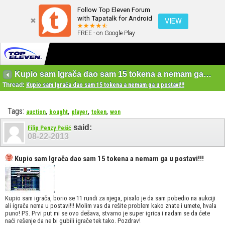
Follow Top Eleven Forum
with Tapatalk for Android
VIEW
FREE - on Google Play
Kupio sam Igrača dao sam 15 tokena a nemam ga u postavi!!!
Thread:
Kupio sam Igrača dao sam 15 tokena a nemam ga u postavi!!!
Tags:
,
,
,
,
auction
bought
player
token
won
said:
Filip Penzy Pešić
08-22-2013
Kupio sam Igrača dao sam 15 tokena a nemam ga u postavi!!!
Kupio sam igrača, borio se 11 rundi za njega, pisalo je da sam pobedio na aukciji
ali igrača nema u postavi!!! Molim vas da rešite problem kako znate i umete, hvala
puno! PS. Prvi put mi se ovo dešava, stvarno je super igrica i nadam se da ćete
naći rešenje da ne bi gubili igrače tek tako. Pozdrav!