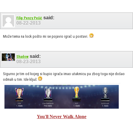
said:
Filip Penzy Pešić
08-22-2013
Može tema na lock pošto mi se pojavio igrač u postavi.
said:
Shadow
08-23-2013
Sigurno je tim od kojeg si kupio igrača imao utakmicu pa zbog toga nije došao
odmah u tim. Ide ključ
You'll Never Walk Alone