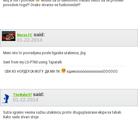
Moj B tim i povrede
Mislim da bi definitivno trebalo nešto da se promeni
povodom toga!!! Ovako stvarno ne funkcioniše!!!
said:
Macva FC
01-22-2014
Meni isto tri povredjena posle ligaske utakmice, jbg
Sent from my LG-P760 using Tapatalk
СВИ ИЗ НОРДЕУСА МОГУ ДА МИ ПК
идемоооооооооооооооОООООО
said:
TheMahe97
01-22-2014
Sutra igramo veoma važnu utakmicu protiv drugoplasirane ekipe na tabeli.
Kako sada stvari stoje :