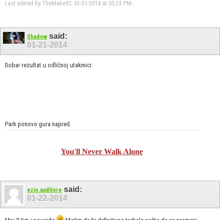
Last edited by TheMahe97; 01-21-2014 at
05:23 PM
.
said:
Shadow
01-21-2014
Dobar rezultat u odličnoj utakmici:
Park ponovo gura napred.
You'll Never Walk Alone
said:
ezio.auditore
01-22-2014