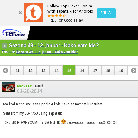
Follow Top Eleven Forum
with Tapatalk for Android
VIEW
FREE - on Google Play
Sezona 49 - 12. januar - Kako vam ide?
Thread:
Sezona 49 - 12. januar - Kako vam ide?
10
11
12
13
14
15
16
17
18
19
20
said:
Macva FC
01-20-2014
Ma kod mene sve jasno posle 4 kola, tako se namestili rezultati
Sent from my LG-P760 using Tapatalk
СВИ ИЗ НОРДЕУСА МОГУ ДА МИ ПК
идемоооооооооооооооОООООО