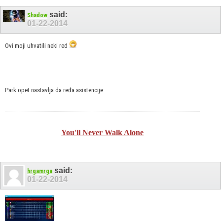
said:
Shadow
01-22-2014
Ovi moji uhvatili neki red
Park opet nastavlja da ređa asistencije:
You'll Never Walk Alone
said:
hrgamrga
01-22-2014