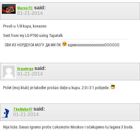
said:
Macva FC
01-21-2014
Prosli u 1/8 kupa, konacno
Sent from my LG-P760 using Tapatalk
СВИ ИЗ НОРДЕУСА МОГУ ДА МИ ПК
идемоооооооооооооооОООООО
said:
hrgamrga
01-21-2014
Polet (moj klub) je također prošao dalje u kupu. 2:0 i 3:1 pobjede.
said:
TheMahe97
01-21-2014
Nije loše. Danas igramo protiv Lokomotiv Moskov i očekujemo tu lagana 3 boda.