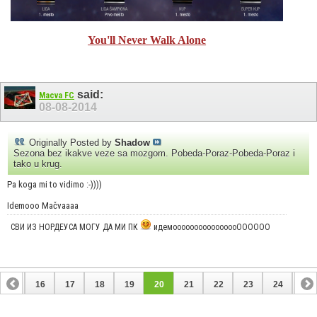
You'll Never Walk Alone
said:
Macva FC
08-08-2014
Originally Posted by
Shadow
Sezona bez ikakve veze sa mozgom. Pobeda-Poraz-Pobeda-Poraz i
tako u krug.
Pa koga mi to vidimo :-))))
Idemooo Mačvaaaa
СВИ ИЗ НОРДЕУСА МОГУ ДА МИ ПК
идемоооооооооооооооОООООО
15
16
17
18
19
20
21
22
23
24
25
35
36