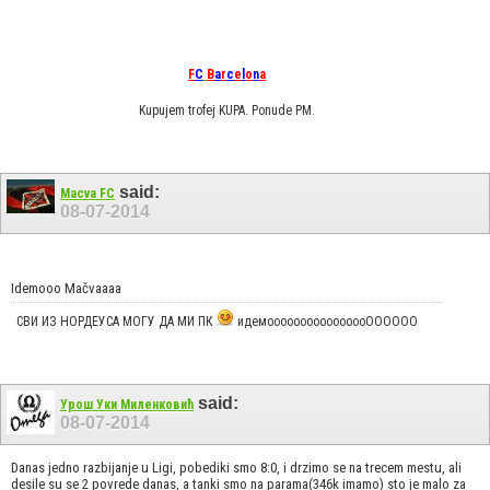
F
C
B
a
r
c
e
l
o
n
a
Kupujem trofej KUPA. Ponude PM.
said:
Macva FC
08-07-2014
Idemooo Mačvaaaa
СВИ ИЗ НОРДЕУСА МОГУ ДА МИ ПК
идемоооооооооооооооОООООО
said:
Урош Уки Миленковић
08-07-2014
Danas jedno razbijanje u Ligi, pobediki smo 8:0, i drzimo se na trecem mestu, ali
desile su se 2 povrede danas, a tanki smo na parama(346k imamo) sto je malo za