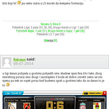
bilo koji lvl
pa cemo sutra u LS morati da menjamo formaciju.
Sezona 3, Nivo 3
Pobednik Lige: 3 puta (S1, S2, S3), Drugo mesto u Ligi: 1 put (S3)
Pobednik Kupa: 1 put (S1), Drugo mesto u Kupu: 1 put (S2)
Pobednik LS: 1 put (S3)
Om
ega
FC
said:
flydragon
08-07-2014
u ligi danas pobjeda u gostima pobjedili smo shadow spec fina 0:6 i tako zbog
nesretnog poraza smo drugi i zaostajemo 3 boda ali dobro osvetit cemo se vec
njemu pa nek on osjeti poraz kad budemo igrali u gostima tako da za danas to je
to