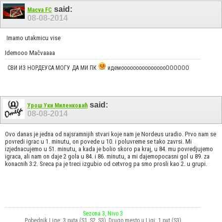
said:
Macva FC
08-08-2014
Imamo utakmicu vise
Idemooo Mačvaaaa
СВИ ИЗ НОРДЕУСА МОГУ ДА МИ ПК
идемоооооооооооооооОООООО
said:
Урош Уки Миленковић
08-08-2014
Ovo danas je jedna od najsramnijih stvari koje nam je Nordeus uradio. Prvo nam se
povredi igrac u 1. minutu, on povede u 10. i poluvreme se tako zavrsi. Mi
izjednacujemo u 51. minutu, a kada je bolio skoro pa kraj, u 84. mu povredjujemo
igraca, ali nam on daje 2 gola u 84. i 86. minutu, a mi dajemopocasni gol u 89. za
konacnih 3:2. Sreca pa je treci izgubio od cetvrog pa smo prosli kao 2. u grupi.
Sezona 3, Nivo 3
Pobednik Lige: 3 puta (S1, S2, S3), Drugo mesto u Ligi: 1 put (S3)