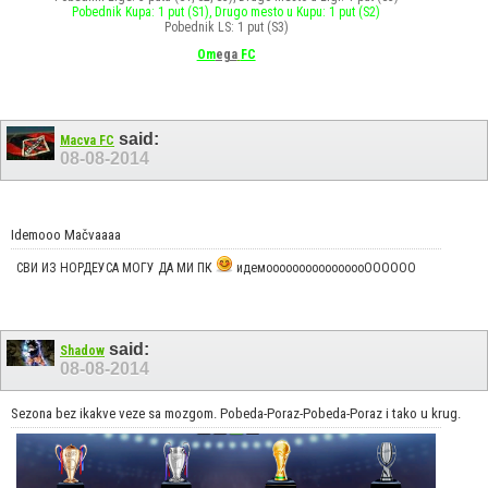
Pobednik Kupa: 1 put (S1), Drugo mesto u Kupu: 1 put (S2)
Pobednik LS: 1 put (S3)
Om
ega
FC
said:
Macva FC
08-08-2014
Idemooo Mačvaaaa
СВИ ИЗ НОРДЕУСА МОГУ ДА МИ ПК
идемоооооооооооооооОООООО
said:
Shadow
08-08-2014
Sezona bez ikakve veze sa mozgom. Pobeda-Poraz-Pobeda-Poraz i tako u krug.