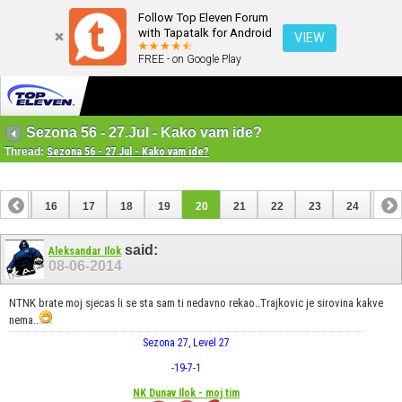
Follow Top Eleven Forum
with Tapatalk for Android
VIEW
FREE - on Google Play
Sezona 56 - 27.Jul - Kako vam ide?
Thread:
Sezona 56 - 27.Jul - Kako vam ide?
15
16
17
18
19
20
21
22
23
24
25
35
36
said:
Aleksandar Ilok
08-06-2014
NTNK brate moj sjecas li se sta sam ti nedavno rekao..Trajkovic je sirovina kakve
nema..
Sezona 27, Level 27
-19
-7
-1
NK Dunav Ilok - moj tim