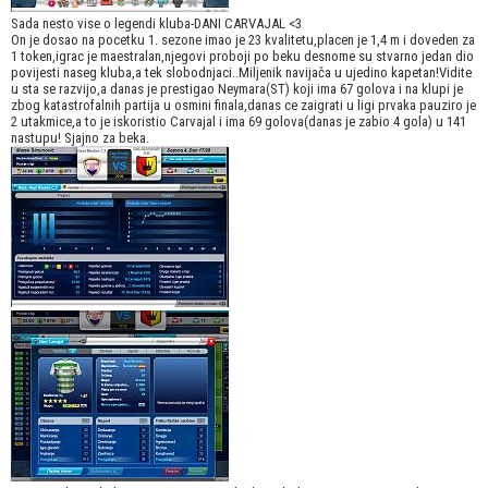
Sada nesto vise o legendi kluba-DANI CARVAJAL <3
On je dosao na pocetku 1. sezone imao je 23 kvalitetu,placen je 1,4 m i doveden za
1 token,igrac je maestralan,njegovi proboji po beku desnome su stvarno jedan dio
povijesti naseg kluba,a tek slobodnjaci..Miljenik navijača u ujedino kapetan!Vidite
u sta se razvijo,a danas je prestigao Neymara(ST) koji ima 67 golova i na klupi je
zbog katastrofalnih partija u osmini finala,danas ce zaigrati u ligi prvaka pauziro je
2 utakmice,a to je iskoristio Carvajal i ima 69 golova(danas je zabio 4 gola) u 141
nastupu! Sjajno za beka.