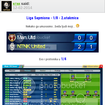
said:
NTNK
12-02-2014
Liga Sapmiona - 1/8 - 2.utakmica
Nekako ga umuvasmo...beda ljudi moji...
1/4
Evo i protivnika u