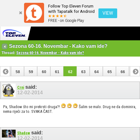
Follow Top Eleven Forum
with Tapatalk for Android
VIEW
FREE - on Google Play
Sezona 60-16. Novembar - Kako vam ide?
Thread:
Sezona 60-16. Novembar - Kako vam ide?
57
58
59
60
61
62
63
64
65
66
67
77
78
said:
Crni
12-02-2014
Pa, Shadow što mi prekrsti druga?!
Šalim se malo. Drug ne da dominira,
nema riječi za to. SVAKA ČAST.
said:
Shadow
12-02-2014