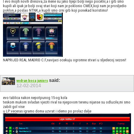
I evo mojih novih dresova,za mene su jako lijepi bolji nego pocetni,a i grb smo
kupili ali ipak je bolji ovaj stari koji nam je poklonio CMEX,koji nam je prosljedio
poklon,a poslao NTNK,a kupili smo crni grb koji ponekad koristimo!
NAPRIJED REAL MADRID C.F,navijaci ocekuju ogromne stvari u sljedecoj sezoni!
said:
vedran boca juniors
12-02-2014
evo tablica nakon nepotpunog 15-og kola
teskom mukom svladan vjeciti rival na njegovom terenu nijanse su odlucile,mi smo
zabili gol vise
u LP veceras igramo doma uzvrat i idemo po prolaz dalje