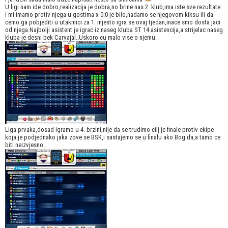
U ligi nam ide dobro,realizacija je dobra,no brine nas 2. klub,ima iste sve rezultate
i mi imamo protiv njega u gostima x 0:0 je bilo,nadamo se njegovom kiksu ili da
cemo ga pobjediti u utakmici za 1. mjesto igra se ovaj tjedan,inace smo dosta jaci
od njega.Najbolji asistent je igrac iz naseg kluba ST 14 asistencija,a strijelac naseg
kluba je desni bek Carvajal..Uskoro cu malo vise o njemu.
Liga prvaka,dosad igramo u 4. brzini,nije da se trudimo cilj je finale protiv ekipe
koja je podjednako jaka zove se BSK,i sastajemo se u finalu ako Bog da,a tamo ce
biti neizvjesno..