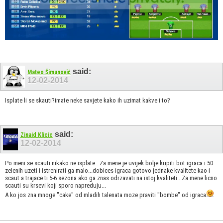
said:
Mateo Šimunović
12-02-2014
Isplate li se skauti?imate neke savjete kako ih uzimat kakve i to?
said:
Zinaid Klicic
12-02-2014
Po meni se scauti nikako ne isplate...Za mene je uvijek bolje kupiti bot igraca i 50
zelenih uzeti i istrenirati ga malo...dobices igraca gotovo jednake kvalitete kao i
scaut a trajace ti 5-6 sezona ako ga znas odrzavati na istoj kvaliteti...Za mene licno
scauti su krsevi koji sporo napreduju...
A ko jos zna mnoge "cake" od mladih talenata moze praviti "bombe" od igraca