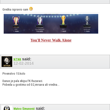
Greška ispravio sam
You'll Never Walk Alone
said:
NTNK
12-02-2014
Prvenstvo 15.kolo
Danas je pala ekipa FK Razaraci.
Pobeda u gostima od 0:2,mrsava ali vredna...
said:
Mateo Šimunović