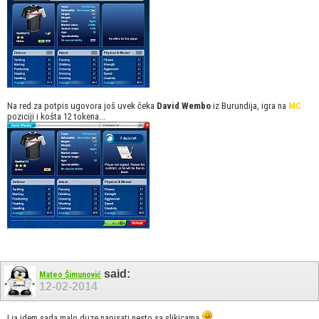
Na red za potpis ugovora još uvek čeka
David Wembo
iz Burundija, igra na
MC
poziciji i košta 12 tokena...
said:
Mateo Šimunović
12-02-2014
I ja idem sada malo duze napisati nesto sa slikicama