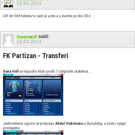
12-02-2014
241 kn=365 tokena to sam ja uzeo,a u eurima je oko 30 e
said:
Steppenwolf
12-02-2014
FK Partizan - Transferi
Dana Hall
je napustio klub posle 7 odigranih utakmica...
Jednodnevni ugovor je potpisao
Abdul Habimana
iz Burundija, a onda i njega
prodajemo...