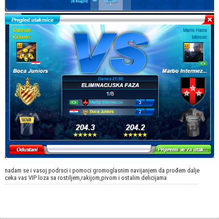
nadam se i vasoj podrsci i pomoci gromoglasnim navijanjem da prođem dalje
ceka vas VIP loza sa rostiljem,rakijom,pivom i ostalim delicijama