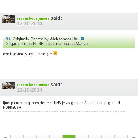
said:
vedran boca juniors
12-10-2014
Originally Posted by
Aleksandar Ilok
Stigao sam na NTNK, nisam uspeo na Macvu
ovo ti je Aco zvucalo malo gey
said:
vedran boca juniors
12-10-2014
ljudi pa nas dragi presidente of HNS je ziv gospon Šuker pa taj je gori od
NORDEUSA