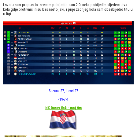
I svoju sam propustio..srecom pobijedio sam 2-0..neka pobijedim sljedeca dva
kola gdje protivnici nisu bas nesto jaki, i prije zadnjeg kola sam obezbijedio titulu
u ligi
Sezona 27, Level 27
-19
-7
-1
NK Dunav Ilok - moj tim