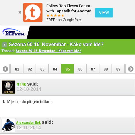
Follow Top Eleven Forum
with Tapatalk for Android
VIEW
FREE - on Google Play
Sezona 60-16. Novembar - Kako vam ide?
Thread:
Sezona 60-16. Novembar - Kako vam ide?
80
81
82
83
84
85
86
87
88
89
90
100
101
said:
NTNK
12-10-2014
Nek' jedu malo pite,eto toliko...
said:
Aleksandar Ilok
12-10-2014