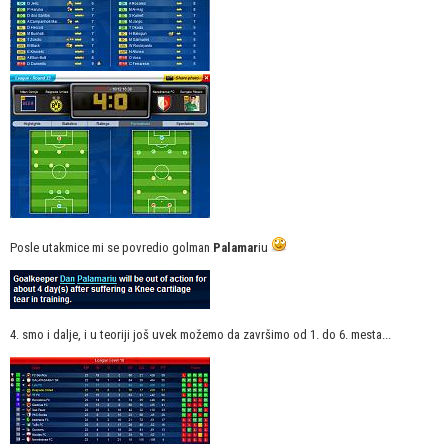
Posle utakmice mi se povredio golman
Palamar
iu
4. smo i dalje, i u teoriji još uvek možemo da završimo od 1. do 6. mesta...