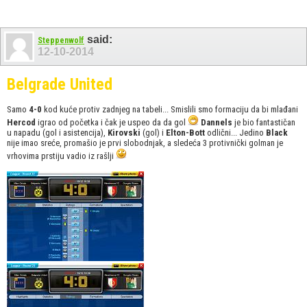
said:
Steppenwolf
12-10-2014
Belgrade United
Samo
4-0
kod kuće protiv zadnjeg na tabeli... Smislili smo formaciju da bi mlađani
Hercod
igrao od početka i čak je uspeo da da gol
Dannels
je bio fantastičan
u napadu (gol i asistencija),
Kirovski
(gol) i
Elton-Bott
odlični... Jedino
Black
nije imao sreće, promašio je prvi slobodnjak, a sledeća 3 protivnički golman je
vrhovima prstiju vadio iz rašlji