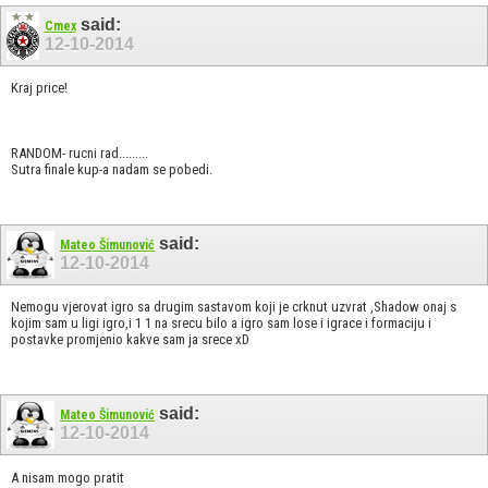
said:
Cmex
12-10-2014
Kraj price!
RANDOM- rucni rad.........
Sutra finale kup-a nadam se pobedi.
said:
Mateo Šimunović
12-10-2014
Nemogu vjerovat igro sa drugim sastavom koji je crknut uzvrat ,Shadow onaj s
kojim sam u ligi igro,i 1 1 na srecu bilo a igro sam lose i igrace i formaciju i
postavke promjenio kakve sam ja srece xD
said:
Mateo Šimunović
12-10-2014
A nisam mogo pratit