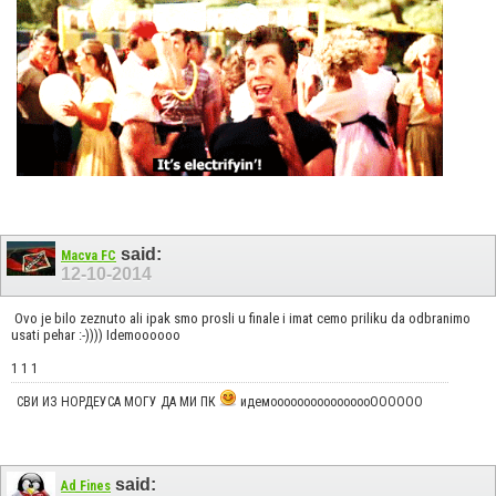
said:
Macva FC
12-10-2014
Ovo je bilo zeznuto ali ipak smo prosli u finale i imat cemo priliku da odbranimo
usati pehar :-)))) Idemoooooo
1 1 1
СВИ ИЗ НОРДЕУСА МОГУ ДА МИ ПК
идемоооооооооооооооОООООО
said:
Ad Fines