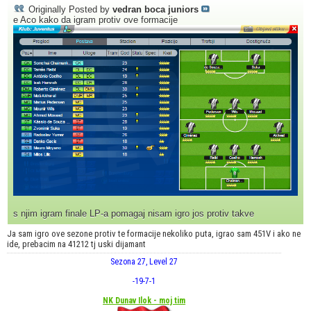
Originally Posted by
vedran boca juniors
e Aco kako da igram protiv ove formacije
s njim igram finale LP-a pomagaj nisam igro jos protiv takve
Ja sam igro ove sezone protiv te formacije nekoliko puta, igrao sam 451V i ako ne
ide, prebacim na 41212 tj uski dijamant
Sezona 27, Level 27
-19
-7
-1
NK Dunav Ilok - moj tim