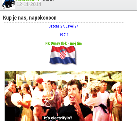
12-11-2014
Kup je nas, napokoooon
Sezona 27, Level 27
-19
-7
-1
NK Dunav Ilok - moj tim