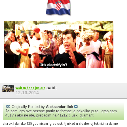
said:
vedran boca juniors
12-10-2014
Originally Posted by
Aleksandar Ilok
Ja sam igro ove sezone protiv te formacije nekoliko puta, igrao sam
451V i ako ne ide, prebacim na 41212 tj uski dijamant
aha ok fala iako 125 god nisam igrao uski tj nikad u sluzbenoj tekmi,ima da me