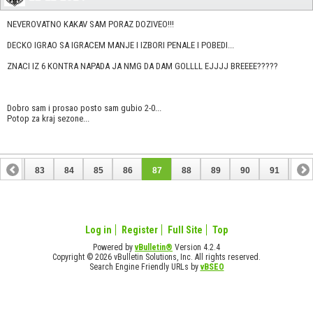
NEVEROVATNO KAKAV SAM PORAZ DOZIVEO!!!
DECKO IGRAO SA IGRACEM MANJE I IZBORI PENALE I POBEDI...
ZNACI IZ 6 KONTRA NAPADA JA NMG DA DAM GOLLLL EJJJJ BREEEE?????
Dobro sam i prosao posto sam gubio 2-0...
Potop za kraj sezone...
82
83
84
85
86
87
88
89
90
91
92
102
103
Log in
Register
Full Site
Top
Powered by
vBulletin®
Version 4.2.4
Copyright © 2026 vBulletin Solutions, Inc. All rights reserved.
Search Engine Friendly URLs by
vBSEO