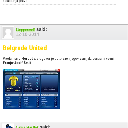
nasapunja pravo
said:
Steppenwolf
12-10-2014
Belgrade United
Prodali smo
Hercoda
, a ugovor je potpisao njegov zemljak, centralni vezni
Franjo-Josif Šmit
...
said:
Aleksandar Ilok