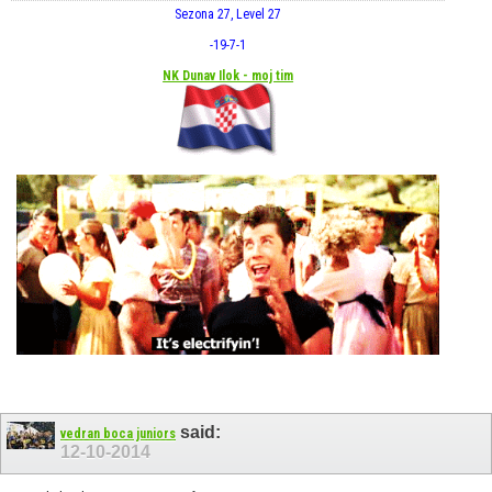
Sezona 27, Level 27
-19
-7
-1
NK Dunav Ilok - moj tim
said:
vedran boca juniors
12-10-2014