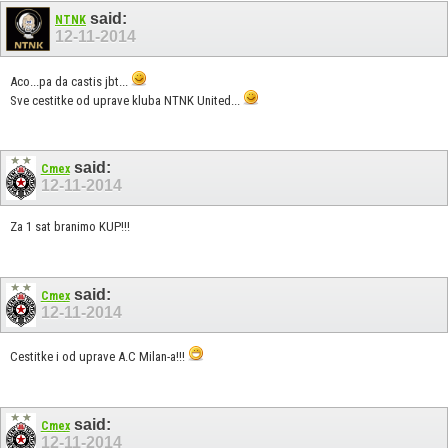
said:
NTNK
12-11-2014
Aco...pa da castis jbt...
Sve cestitke od uprave kluba NTNK United...
said:
Cmex
12-11-2014
Za 1 sat branimo KUP!!!
said:
Cmex
12-11-2014
Cestitke i od uprave A.C Milan-a!!!
said:
Cmex
12-11-2014