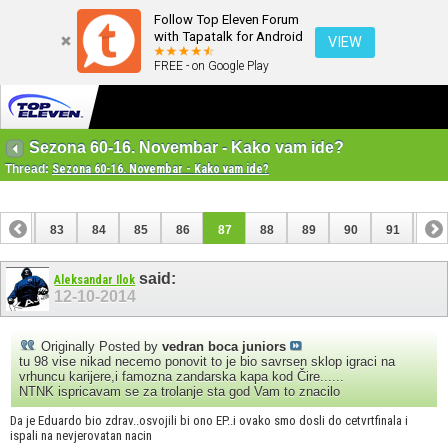
Follow Top Eleven Forum
with Tapatalk for Android
VIEW
FREE - on Google Play
Sezona 60-16. Novembar - Kako vam ide?
Thread:
Sezona 60-16. Novembar - Kako vam ide?
82
83
84
85
86
87
88
89
90
91
92
102
103
said:
Aleksandar Ilok
12-10-2014
Originally Posted by
vedran boca juniors
tu 98 vise nikad necemo ponovit to je bio savrsen sklop igraci na
vrhuncu karijere,i famozna zandarska kapa kod Čire......
NTNK ispricavam se za trolanje sta god Vam to znacilo
Da je Eduardo bio zdrav..osvojili bi ono EP..i ovako smo dosli do cetvrtfinala i
ispali na nevjerovatan nacin