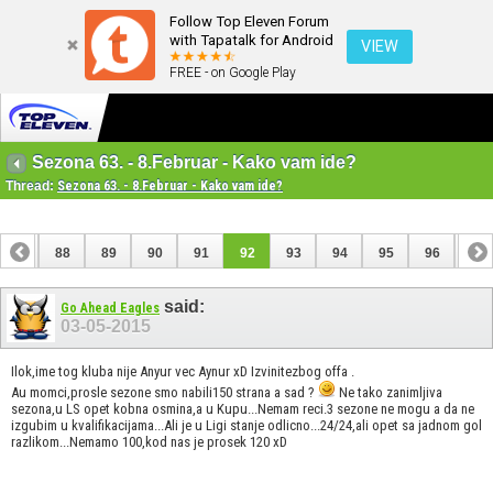
Follow Top Eleven Forum
with Tapatalk for Android
VIEW
FREE - on Google Play
Sezona 63. - 8.Februar - Kako vam ide?
Thread:
Sezona 63. - 8.Februar - Kako vam ide?
87
88
89
90
91
92
93
94
95
96
97
said:
Go Ahead Eagles
03-05-2015
Ilok,ime tog kluba nije Anyur vec Aynur xD Izvinitezbog offa .
Au momci,prosle sezone smo nabili150 strana a sad ?
Ne tako zanimljiva
sezona,u LS opet kobna osmina,a u Kupu...Nemam reci.3 sezone ne mogu a da ne
izgubim u kvalifikacijama...Ali je u Ligi stanje odlicno...24/24,ali opet sa jadnom gol
razlikom...Nemamo 100,kod nas je prosek 120 xD