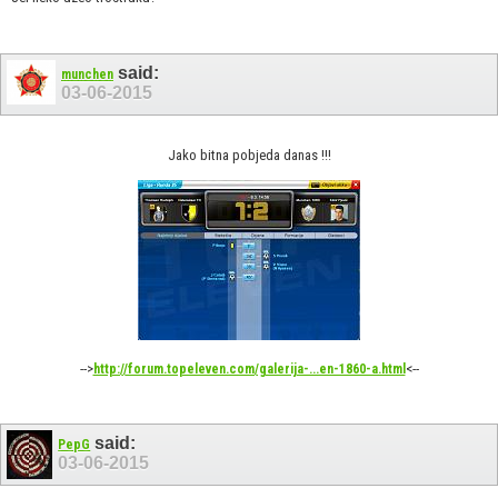
said:
munchen
03-06-2015
Jako bitna pobjeda danas !!!
-->
<--
http://forum.topeleven.com/galerija-...en-1860-a.html
said:
PepG
03-06-2015