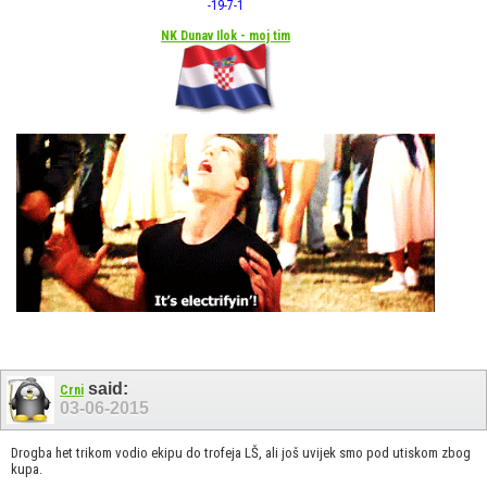
-19
-7
-1
NK Dunav Ilok - moj tim
said:
Crni
03-06-2015
Drogba het trikom vodio ekipu do trofeja LŠ, ali još uvijek smo pod utiskom zbog
kupa.