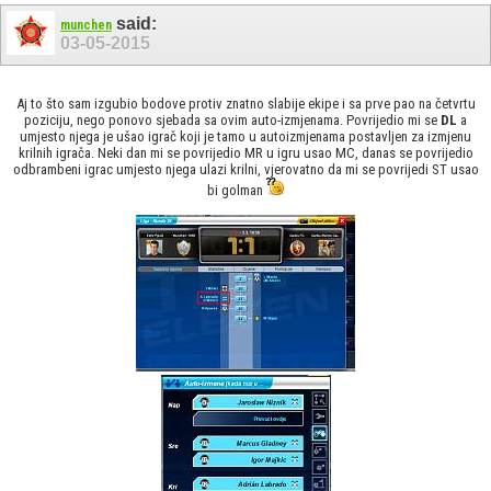
said:
munchen
03-05-2015
Aj to što sam izgubio bodove protiv znatno slabije ekipe i sa prve pao na četvrtu
poziciju, nego ponovo sjebada sa ovim auto-izmjenama. Povrijedio mi se
DL
a
umjesto njega je ušao igrač koji je tamo u autoizmjenama postavljen za izmjenu
krilnih igrača. Neki dan mi se povrijedio MR u igru usao MC, danas se povrijedio
odbrambeni igrac umjesto njega ulazi krilni, vjerovatno da mi se povrijedi ST usao
bi golman