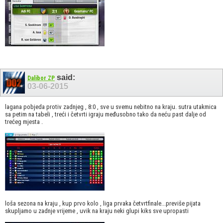
said:
Dalibor ZP
03-06-2015
lagana pobjeda protiv zadnjeg , 8:0 , sve u svemu nebitno na kraju. sutra utakmica
sa petim na tabeli , treći i četvrti igraju međusobno tako da neću past dalje od
trećeg mjesta .
loša sezona na kraju , kup prvo kolo , liga prvaka četvrtfinale...previše pijata
skupljamo u zadnje vrijeme , uvik na kraju neki glupi kiks sve upropasti