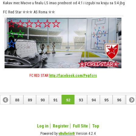
Kakav mec Macve u finalu LS imao prednost od 4:1 i izgubi na kraju sa 5:4 jbg
FC Red Star ✮✮✮ AS Roma ✮✮
FC RED STAR
http://facebook.com/Pepfcrs
87
88
89
90
91
92
93
94
95
96
97
Log in
Register
Full Site
Top
Powered by
vBulletin®
Version 4.2.4