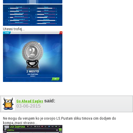
Utesni trofej...
said:
Go Ahead Eagles
03-06-2015
Ne mogu da verujem ko je osvojio LS.Pustam sliku timova cim dodjem do
kompa,znaci strasno...