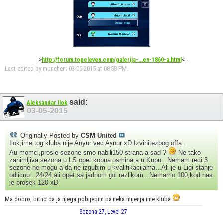
-->
<--
http://forum.topeleven.com/galerija-...en-1860-a.html
Last edited by munchen; 03-05-2015 at
08:58 PM
.
said:
Aleksandar Ilok
03-05-2015
Originally Posted by
CSM United
Ilok,ime tog kluba nije Anyur vec Aynur xD Izvinitezbog offa .
Au momci,prosle sezone smo nabili150 strana a sad ?
Ne tako
zanimljiva sezona,u LS opet kobna osmina,a u Kupu...Nemam reci.3
sezone ne mogu a da ne izgubim u kvalifikacijama...Ali je u Ligi stanje
odlicno...24/24,ali opet sa jadnom gol razlikom...Nemamo 100,kod nas
je prosek 120 xD
Ma dobro, bitno da ja njega pobijedim pa neka mijenja ime kluba
Sezona 27, Level 27