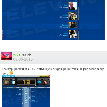
said:
Top El
03-06-2015
I na kraju poraz u finalu LS.Protivnik je u drugom poluvremenu iz jene sanse zabijo
gol....