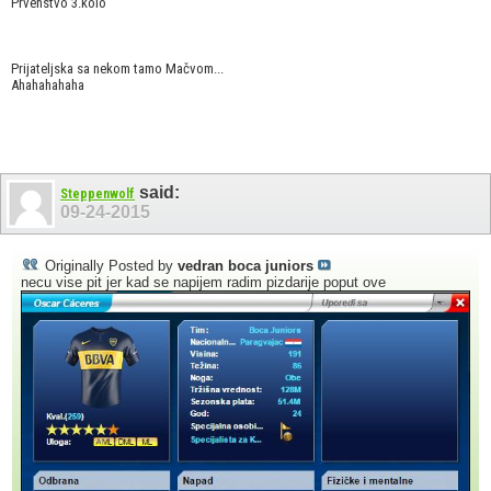
Prvenstvo 3.kolo
Prijateljska sa nekom tamo Mačvom...
Ahahahahaha
said:
Steppenwolf
09-24-2015
Originally Posted by
vedran boca juniors
necu vise pit jer kad se napijem radim pizdarije poput ove