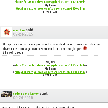
-->
http://forum.topeleven.com/galerija-...en-1860-a.html
<--
My Team
-->
http://forum.topeleven.com/team-show...en-1860-a.html
<--
#SVETINJA
said:
munchen
09-24-2015
Slučajno sam vidio da sam potpisao tv prava da dobijam tokene svaki dan bez
obzira na sve. Bravo ja, ovu sezonu sam krenuo nije moglo gore
.
#SamoSloboda
Moj tim
-->
http://forum.topeleven.com/galerija-...en-1860-a.html
<--
My Team
-->
http://forum.topeleven.com/team-show...en-1860-a.html
<--
#SVETINJA
said:
vedran boca juniors
09-24-2015
necu vise pit jer kad se napijem radim pizdarije poput ove