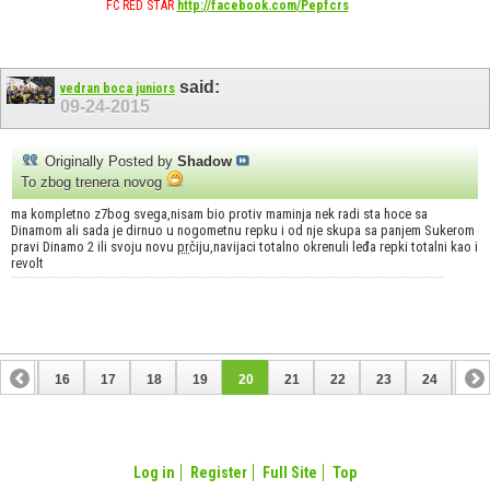
FC RED STAR
http://facebook.com/Pepfcrs
said:
vedran boca juniors
09-24-2015
Originally Posted by
Shadow
To zbog trenera novog
ma kompletno z7bog svega,nisam bio protiv maminja nek radi sta hoce sa
Dinamom ali sada je dirnuo u nogometnu repku i od nje skupa sa panjem Sukerom
pravi Dinamo 2 ili svoju novu
pr
čiju,navijaci totalno okrenuli leđa repki totalni kao i
revolt
15
16
17
18
19
20
21
22
23
24
25
35
36
Log in
Register
Full Site
Top