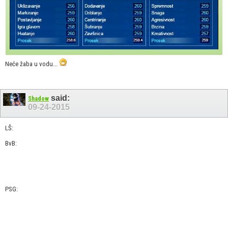
Neće žaba u vodu...
said:
Shadow
09-24-2015
LŠ:
BvB:
PSG: