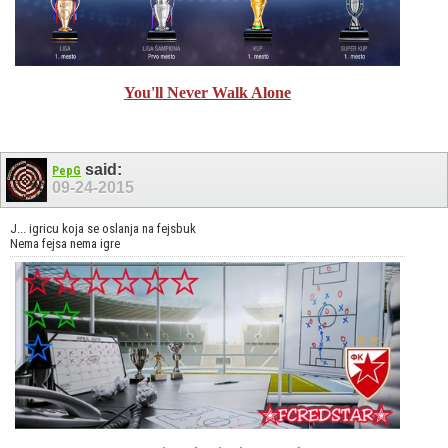
You'll Never Walk Alone
said:
PepG
09-24-2015
J... igricu koja se oslanja na fejsbuk
Nema fejsa nema igre