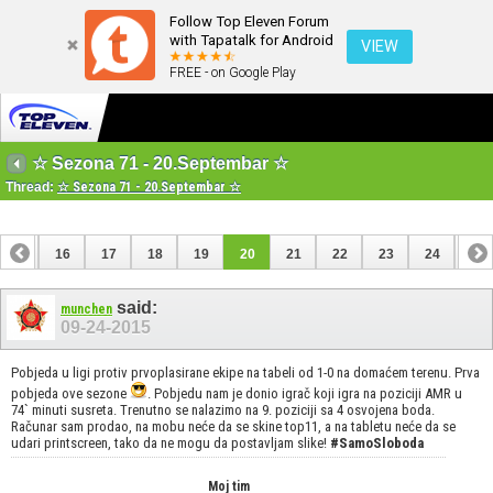
Follow Top Eleven Forum
with Tapatalk for Android
VIEW
FREE - on Google Play
☆ Sezona 71 - 20.Septembar ☆
Thread:
☆ Sezona 71 - 20.Septembar ☆
15
16
17
18
19
20
21
22
23
24
25
35
36
said:
munchen
09-24-2015
Pobjeda u ligi protiv prvoplasirane ekipe na tabeli od 1-0 na domaćem terenu. Prva
pobjeda ove sezone
. Pobjedu nam je donio igrač koji igra na poziciji AMR u
74` minuti susreta. Trenutno se nalazimo na 9. poziciji sa 4 osvojena boda.
Računar sam prodao, na mobu neće da se skine top11, a na tabletu neće da se
udari printscreen, tako da ne mogu da postavljam slike!
#SamoSloboda
Moj tim