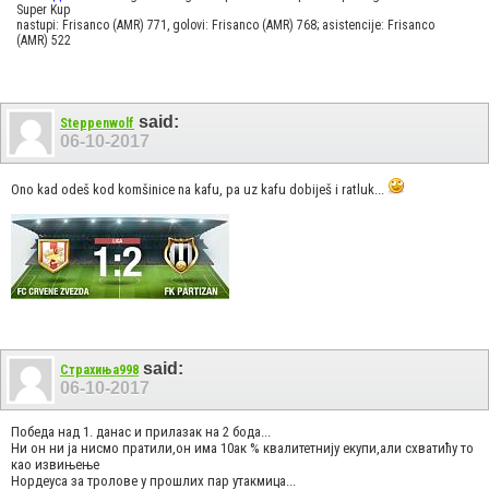
Super Kup
nastupi: Frisanco (AMR) 771, golovi: Frisanco (AMR) 768; asistencije: Frisanco
(AMR) 522
said:
Steppenwolf
06-10-2017
Ono kad odeš kod komšinice na kafu, pa uz kafu dobiješ i ratluk...
said:
Страхиња998
06-10-2017
Победа над 1. данас и прилазак на 2 бода...
Ни он ни ја нисмо пратили,он има 10ак % квалитетнију екупи,али схватићу то
као извињење
Нордеуса за тролове у прошлих пар утакмица...