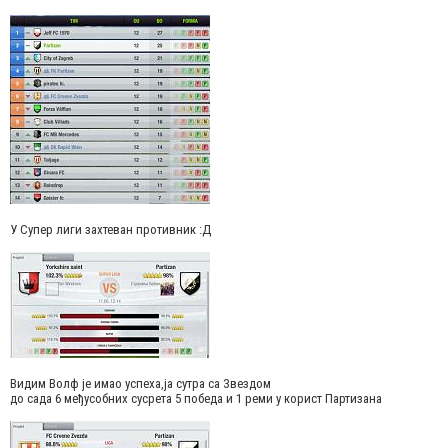
У Супер лиги захтеван противник :Д
Видим Волф је имао успеха,ја сутра са Звездом
до сада 6 међусобних сусрета 5 победа и 1 реми у корист Партизана