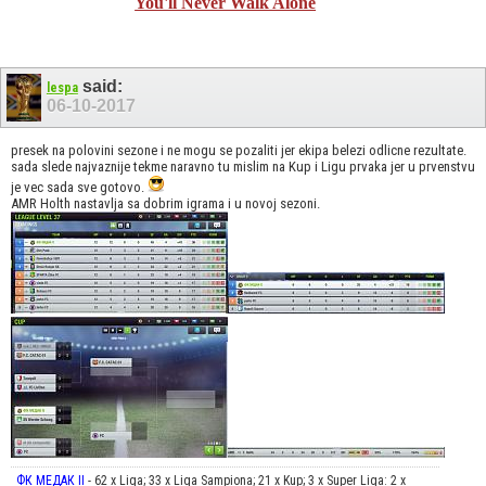
You'll Never Walk Alone
said:
lespa
06-10-2017
presek na polovini sezone i ne mogu se pozaliti jer ekipa belezi odlicne rezultate.
sada slede najvaznije tekme naravno tu mislim na Kup i Ligu prvaka jer u prvenstvu
je vec sada sve gotovo.
AMR Holth nastavlja sa dobrim igrama i u novoj sezoni.
ФК МЕДАК II
- 62 x Liga; 33 x Liga Sampiona; 21 x Kup; 3 x Super Liga: 2 x