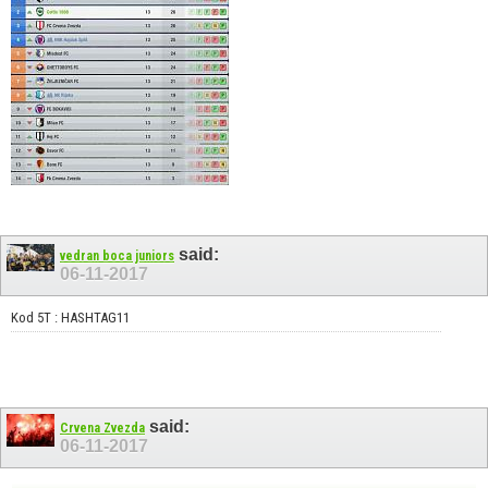
said:
vedran boca juniors
06-11-2017
Kod 5T : HASHTAG11
said:
Crvena Zvezda
06-11-2017