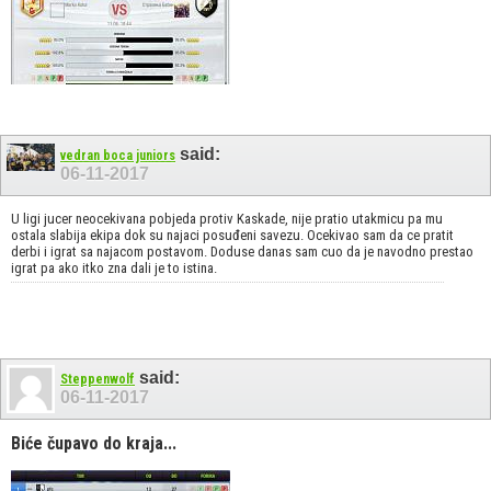
said:
vedran boca juniors
06-11-2017
U ligi jucer neocekivana pobjeda protiv Kaskade, nije pratio utakmicu pa mu
ostala slabija ekipa dok su najaci posuđeni savezu. Ocekivao sam da ce pratit
derbi i igrat sa najacom postavom. Doduse danas sam cuo da je navodno prestao
igrat pa ako itko zna dali je to istina.
said:
Steppenwolf
06-11-2017
Biće čupavo do kraja...