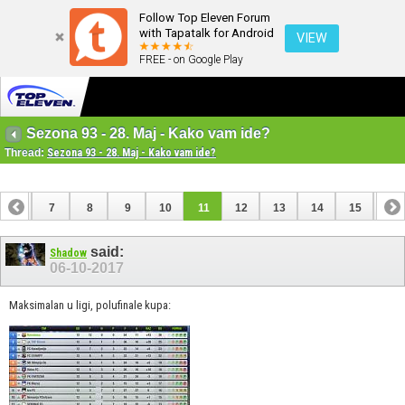
Follow Top Eleven Forum
with Tapatalk for Android
VIEW
FREE - on Google Play
Sezona 93 - 28. Maj - Kako vam ide?
Thread:
Sezona 93 - 28. Maj - Kako vam ide?
6
7
8
9
10
11
12
13
14
15
16
22
23
said:
Shadow
06-10-2017
Maksimalan u ligi, polufinale kupa: